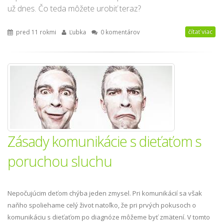
už dnes. Čo teda môžete urobiť teraz?
čítať viac
pred 11 rokmi
Ľubka
0 komentárov
Zásady komunikácie s dieťaťom s
poruchou sluchu
Nepočujúcim deťom chýba jeden zmysel. Pri komunikácií sa však
naňho spoliehame celý život natoľko, že pri prvých pokusoch o
komunikáciu s dieťaťom po diagnóze môžeme byť zmätení. V tomto