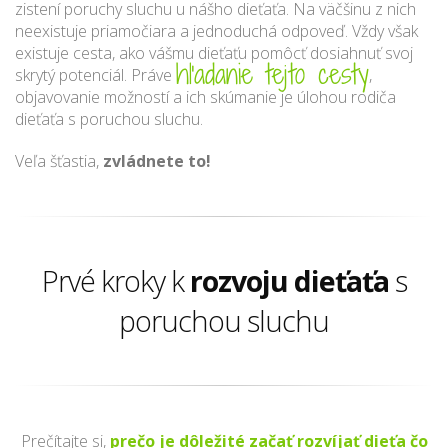
zistení poruchy sluchu u nášho dieťaťa. Na väčšinu z nich
neexistuje priamočiara a jednoduchá odpoveď. Vždy však
existuje cesta, ako vášmu dieťaťu pomôcť dosiahnuť svoj
hľadanie tejto cesty
skrytý potenciál. Práve
,
objavovanie možností a ich skúmanie je úlohou rodiča
dieťaťa s poruchou sluchu.
Veľa šťastia,
zvládnete to!
Prvé kroky k
rozvoju dieťaťa
s
poruchou sluchu
Prečítajte si,
prečo je dôležité začať rozvíjať dieťa čo