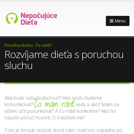
Menu
Porucha sluchu - Čo robiť?
Rozvíjame dieťa s poruchou
sluchu
Aká bude naša budúcnosť? Ako spolu budeme
Čo mám robiť
komunikovať?
, kedy a ako? Mám sa
vôbec učiť posunkovať? A čo robiť konkrétne? Ako ho
naučím počuť, hovoriť, či čokoľvek iné?
Toto je len pár otázok, ktoré nám, rodičom, napadnú po