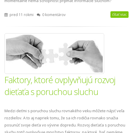
momentálne nemá schopnosť prijímať informácie sluchom?
čítať viac
pred 11 rokmi
0 komentárov
Faktory, ktoré ovplyvňujú rozvoj
dieťaťa s poruchou sluchu
Medzi deťmi s poruchou sluchu rovnakého veku môžete nájsť veľa
rozdieľov. A to aj napriek tomu, že sa ich rodičia rovnako snažia
posunúť svoje dieťa vo vývine dopredu. Rozvoj dieťaťa s poruchou
sluchu totiž ovplyvňuje množstvo faktorov, na ktoré, žiaľ, nemáme