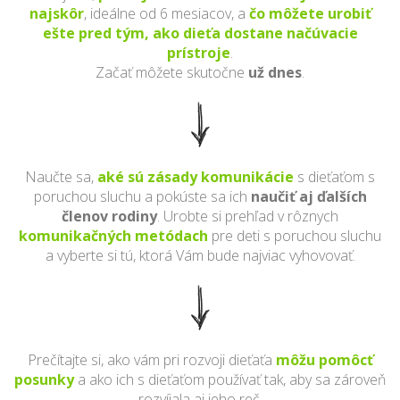
najskôr
, ideálne od 6 mesiacov, a
čo môžete urobiť
ešte pred tým, ako dieťa dostane načúvacie
prístroje
.
Začať môžete skutočne
už dnes
.
Naučte sa,
aké sú zásady komunikácie
s dieťaťom s
poruchou sluchu a pokúste sa ich
naučiť aj ďalších
členov rodiny
. Urobte si prehľad v rôznych
komunikačných metódach
pre deti s poruchou sluchu
a vyberte si tú, ktorá Vám bude najviac vyhovovať.
Prečítajte si, ako vám pri rozvoji dieťaťa
môžu pomôcť
posunky
a ako ich s dieťaťom používať tak, aby sa zároveň
rozvíjala aj jeho reč.