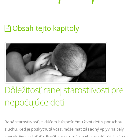
Obsah tejto kapitoly
Dôležitosť ranej starostlivosti pre
nepočujúce deti
Raná starostlivosť je kľúčom k úspešnému život detí s poruchou
sluchu. Keď je poskytnutá včas, môže mať zásadný vplyv na celý
zvyšok života dieťaťa. Prečítajte si, prečo je vlastne dôležitá a čo sa