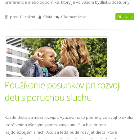
preferencie alebo odborníka, ktorý je vo vašom bydlisku dostupný.
čítať viac
pred 11 rokmi
Silvia
0 komentárov
Používanie posunkov pri rozvoji
detí s poruchou sluchu
Každé dieťa sa musí rozvíjať. Využíva na to podnety zo svojho okolia,
ktoré vníma všetkými piatimi zmyslami. Sluch je pritom
najdôležitejším z nich. Ako sa teda bude rozvíjať dieťa, ktoré