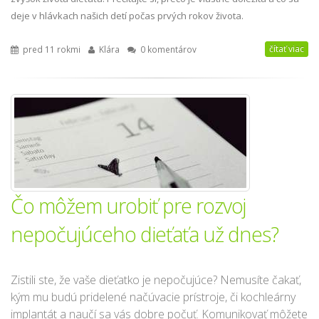
deje v hlávkach našich detí počas prvých rokov života.
čítať viac
pred 11 rokmi
Klára
0 komentárov
Čo môžem urobiť pre rozvoj
nepočujúceho dieťaťa už dnes?
Zistili ste, že vaše dieťatko je nepočujúce? Nemusíte čakať,
kým mu budú pridelené načúvacie prístroje, či kochleárny
implantát a naučí sa vás dobre počuť. Komunikovať môžete