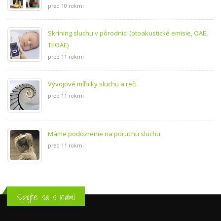
pred 10 rokmi
Skríning sluchu v pôrodnici (otoakustické emisie, OAE,
TEOAE)
pred 11 rokmi
Vývojové míľniky sluchu a reči
pred 11 rokmi
Máme podozrenie na poruchu sluchu
pred 11 rokmi
Spojte sa s nami