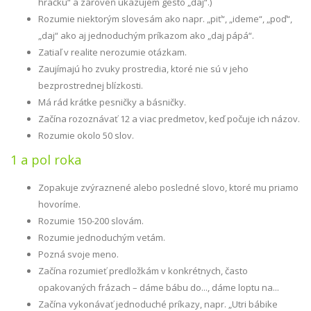
hračku“ a zároveň ukazujem gesto „daj“.)
Rozumie niektorým slovesám ako napr. „piť“, „ideme“, „poď“,
„daj“ ako aj jednoduchým príkazom ako „daj pápá“.
Zatiaľ v realite nerozumie otázkam.
Zaujímajú ho zvuky prostredia, ktoré nie sú v jeho
bezprostrednej blízkosti.
Má rád krátke pesničky a básničky.
Začína rozoznávať 12 a viac predmetov, keď počuje ich názov.
Rozumie okolo 50 slov.
1 a pol roka
Zopakuje zvýraznené alebo posledné slovo, ktoré mu priamo
hovoríme.
Rozumie 150-200 slovám.
Rozumie jednoduchým vetám.
Pozná svoje meno.
Začína rozumieť predložkám v konkrétnych, často
opakovaných frázach – dáme bábu do..., dáme loptu na...
Začína vykonávať jednoduché príkazy, napr. „Utri bábike