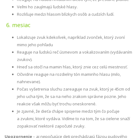
Veľmi ho zaujímajú ľudské hlasy.
Rozlišuje medzi hlasom blízkych osôb a cudzích ľudí.
6. mesiac
Lokalizuje zvuk kdekoľvek, napríklad zvonček, ktorý zvoní
mimo jeho pohľadu
Reaguje na ľudskú reč úsmevom a vokalizovaním (vydávaním
zvukov).
Hneď sa otočí na mamin hlas, ktorý znie cez celú miestnosť.
Očividne reaguje na rozdielny tón maminho hlasu (milo,
nahnevane).
Počas vyšetrenia sluchu zareaguje na zvuk, ktorý je 45cm od
jeho ucha tým, že sa na neho zrakom správne pozrie. Jeho
reakcie však môžu byť trochu oneskorené.
Je zjavné, že dieťa chápe spojenie medzi tým čo počuje
a zvukmi, ktoré vydáva. Vidíme to na tom, že sa cielene snaží
zopakovať niektoré započuté zvuky.
Upozornenie
– aj nepočujúce deti prechádzajú fázou pudového