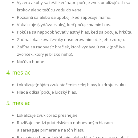
Vyzerá akoby sa tešil, keď napr. počuje zvuk približujúcich sa
krokov alebo tečúcu vodu do vane...
Rozšantí sa alebo sa upokojí, keď započuje mamu.
Vokalizuje (vydáva zvuky), keď počuje mamin hlas.
Pokúša sa napodobňovať vlastný hlas, keď sa počuje, hrkúta.
Začína lokalizovať zvuky nasmerovaním očí k jeho zdroju.
Začína sa radovať z hračiek, ktoré vydávajú zvuk (počúva
zvonček, ktorý je blízko neho).
Načúva hudbe.
4. mesiac
Lokalizuje(nájde) zvuk otočením celej hlavy k zdroju zvuku.
Hľadá odkiaľ počuje ľudský hlas.
5. mesiac
Lokalizuje zvuk čoraz presnejšie.
Rozlišuje medzi priateľským a nahnevaným hlasom
a zareaguje primerane na tón hlasu.
Reaguje na hudbu hrkútaním alebo tým, že prestane plakať.