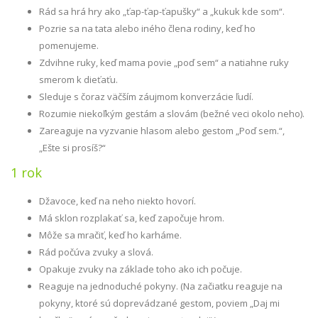
Rád sa hrá hry ako „ťap-ťap-ťapušky“ a „kukuk kde som“.
Pozrie sa na tata alebo iného člena rodiny, keď ho
pomenujeme.
Zdvihne ruky, keď mama povie „poď sem“ a natiahne ruky
smerom k dieťaťu.
Sleduje s čoraz väčším záujmom konverzácie ľudí.
Rozumie niekoľkým gestám a slovám (bežné veci okolo neho).
Zareaguje na vyzvanie hlasom alebo gestom „Poď sem.“,
„Ešte si prosíš?“
1 rok
Džavoce, keď na neho niekto hovorí.
Má sklon rozplakať sa, keď započuje hrom.
Môže sa mračiť, keď ho karháme.
Rád počúva zvuky a slová.
Opakuje zvuky na základe toho ako ich počuje.
Reaguje na jednoduché pokyny. (Na začiatku reaguje na
pokyny, ktoré sú doprevádzané gestom, poviem „Daj mi