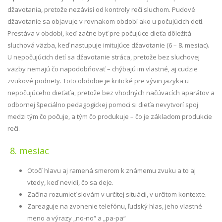
džavotania, pretože nezávisí od kontroly reči sluchom. Pudové
džavotanie sa objavuje v rovnakom období ako u počujúcich detí.
Prestáva v období, keď začne byť pre počujúce dieťa dôležitá
sluchová väzba, keď nastupuje imitujúce džavotanie (6 – 8. mesiac).
U nepočujúcich detí sa džavotanie stráca, pretože bez sluchovej
väzby nemajú čo napodobňovať – chýbajú im vlastné, aj cudzie
zvukové podnety. Toto obdobie je kritické pre vývin jazyka u
nepočujúceho dieťaťa, pretože bez vhodných načúvacích aparátov a
odbornej špeciálno pedagogickej pomoci si dieťa nevytvorí spoj
medzi tým čo počuje, a tým čo produkuje – čo je základom produkcie
reči.
8. mesiac
Otočí hlavu aj ramená smerom k známemu zvuku a to aj
vtedy, keď nevidí, čo sa deje.
Začína rozumieť slovám v určitej situácii, v určitom kontexte.
Zareaguje na zvonenie telefónu, ľudský hlas, jeho vlastné
meno a výrazy „no-no“ a „pa-pa“