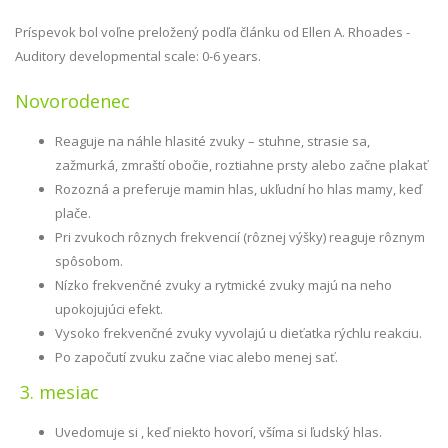
Príspevok bol voľne preložený podľa článku od Ellen A. Rhoades -
Auditory developmental scale: 0-6 years.
Novorodenec
Reaguje na náhle hlasité zvuky – stuhne, strasie sa,
zažmurká, zmraští obočie, roztiahne prsty alebo začne plakať
Rozozná a preferuje mamin hlas, ukľudní ho hlas mamy, keď
plače.
Pri zvukoch rôznych frekvencií (rôznej výšky) reaguje rôznym
spôsobom.
Nízko frekvenčné zvuky a rytmické zvuky majú na neho
upokojujúci efekt.
Vysoko frekvenčné zvuky vyvolajú u dieťatka rýchlu reakciu.
Po započutí zvuku začne viac alebo menej sať.
3. mesiac
Uvedomuje si , keď niekto hovorí, všíma si ľudský hlas.