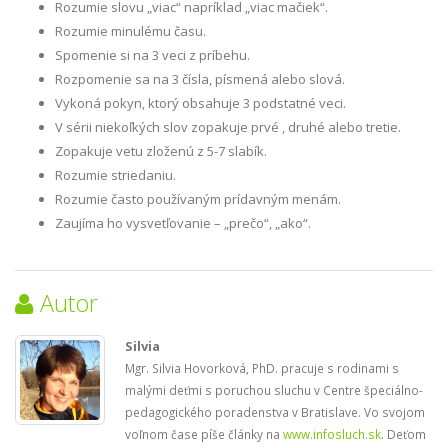
Rozumie slovu „viac“ napríklad „viac mačiek“.
Rozumie minulému času.
Spomenie si na 3 veci z príbehu.
Rozpomenie sa na 3 čísla, písmená alebo slová.
Vykoná pokyn, ktorý obsahuje 3 podstatné veci.
V sérii niekoľkých slov zopakuje prvé , druhé alebo tretie.
Zopakuje vetu zloženú z 5-7 slabík.
Rozumie striedaniu.
Rozumie často používaným prídavným menám.
Zaujíma ho vysvetľovanie – „prečo“, „ako“.
Autor
Silvia
Mgr. Silvia Hovorková, PhD. pracuje s rodinami s
malými deťmi s poruchou sluchu v Centre špeciálno-
pedagogického poradenstva v Bratislave. Vo svojom
voľnom čase píše články na
www.infosluch.sk
. Deťom