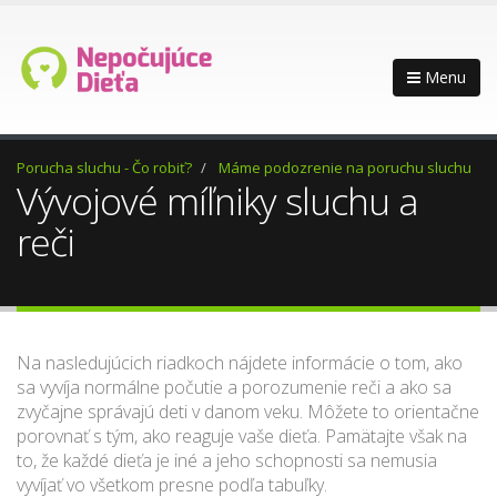
Menu
Porucha sluchu - Čo robiť?
Máme podozrenie na poruchu sluchu
Vývojové míľniky sluchu a
reči
Na nasledujúcich riadkoch nájdete informácie o tom, ako
sa vyvíja normálne počutie a porozumenie reči a ako sa
zvyčajne správajú deti v danom veku. Môžete to orientačne
porovnať s tým, ako reaguje vaše dieťa. Pamätajte však na
to, že každé dieťa je iné a jeho schopnosti sa nemusia
vyvíjať vo všetkom presne podľa tabuľky.