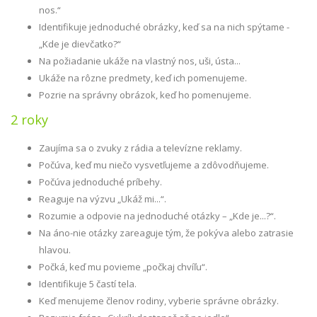
nos.“
Identifikuje jednoduché obrázky, keď sa na nich spýtame -
„Kde je dievčatko?“
Na požiadanie ukáže na vlastný nos, uši, ústa...
Ukáže na rôzne predmety, keď ich pomenujeme.
Pozrie na správny obrázok, keď ho pomenujeme.
2 roky
Zaujíma sa o zvuky z rádia a televízne reklamy.
Počúva, keď mu niečo vysvetľujeme a zdôvodňujeme.
Počúva jednoduché príbehy.
Reaguje na výzvu „Ukáž mi...“.
Rozumie a odpovie na jednoduché otázky – „Kde je...?“.
Na áno-nie otázky zareaguje tým, že pokýva alebo zatrasie
hlavou.
Počká, keď mu povieme „počkaj chvíľu“.
Identifikuje 5 častí tela.
Keď menujeme členov rodiny, vyberie správne obrázky.