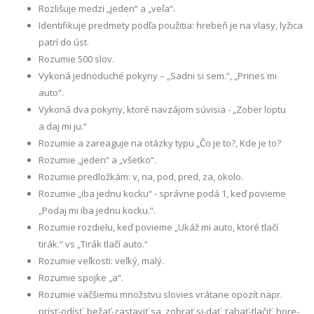
Rozlišuje medzi „jeden“ a „veľa“.
Identifikuje predmety podľa použitia: hrebeň je na vlasy, lyžica
patrí do úst.
Rozumie 500 slov.
Vykoná jednoduché pokyny – „Sadni si sem.“, „Prines mi
auto“.
Vykoná dva pokyny, ktoré navzájom súvisia - „Zober loptu
a daj mi ju.“
Rozumie a zareaguje na otázky typu „Čo je to?, Kde je to?
Rozumie „jeden“ a „všetko“.
Rozumie predložkám: v, na, pod, pred, za, okolo.
Rozumie „iba jednu kocku“ - správne podá 1, keď povieme
„Podaj mi iba jednu kocku.“.
Rozumie rozdielu, keď povieme „Ukáž mi auto, ktoré tlačí
tirák.“ vs „Tirák tlačí auto.“
Rozumie veľkosti: veľký, malý.
Rozumie spojke „a“.
Rozumie väčšiemu množstvu slovies vrátane opozít napr.
prísť-odísť, bežať-zastaviť sa, zobrať si-dať, ťahať-tlačiť, hore-