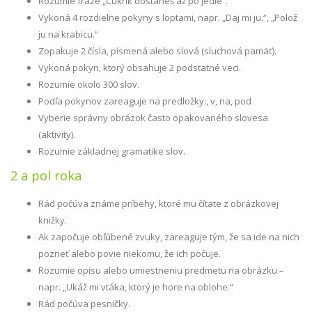
Rozumie fráze „Cukrík dostaneš až po jedle“.
Vykoná 4 rozdielne pokyny s loptami, napr. „Daj mi ju.“, „Polož
ju na krabicu.“
Zopakuje 2 čísla, písmená alebo slová (sluchová pamäť).
Vykoná pokyn, ktorý obsahuje 2 podstatné veci.
Rozumie okolo 300 slov.
Podľa pokynov zareaguje na predložky:, v, na, pod
Vyberie správny obrázok často opakovaného slovesa
(aktivity).
Rozumie základnej gramatike slov.
2 a pol roka
Rád počúva známe príbehy, ktoré mu čítate z obrázkovej
knižky.
Ak započuje obľúbené zvuky, zareaguje tým, že sa ide na nich
pozrieť alebo povie niekomu, že ich počuje.
Rozumie opisu alebo umiestneniu predmetu na obrázku –
napr. „Ukáž mi vtáka, ktorý je hore na oblohe.“
Rád počúva pesničky.