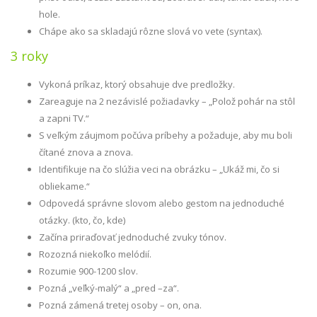
hole.
Chápe ako sa skladajú rôzne slová vo vete (syntax).
3 roky
Vykoná príkaz, ktorý obsahuje dve predložky.
Zareaguje na 2 nezávislé požiadavky – „Polož pohár na stôl
a zapni TV.“
S veľkým záujmom počúva príbehy a požaduje, aby mu boli
čítané znova a znova.
Identifikuje na čo slúžia veci na obrázku – „Ukáž mi, čo si
obliekame.“
Odpovedá správne slovom alebo gestom na jednoduché
otázky. (kto, čo, kde)
Začína priraďovať jednoduché zvuky tónov.
Rozozná niekoľko melódií.
Rozumie 900-1200 slov.
Pozná „veľký-malý“ a „pred –za“.
Pozná zámená tretej osoby – on, ona.