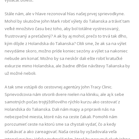
vytláčať bolesť.
Stále nám, ale v hlave rezonoval hlas našej prvej sprievodkyne.
Mohol by skutočne John Mark robiť výlety do Talianska a tráviť tam
veľké množstvo času bez toho, aby bol totálne vystresovaný,
frustrovaný a preťažený? A ak by aj mohol, prečo to trvá tak dlho,
kým dôjde z Holandska do Talianska? Cítili sme, že ak sa na výlet
nevydáme skoro, možno príde koniec sezóny a výlet sa nakoniec
nebude ani konať. Možno by sa neskôr dali ešte robiť kratučké
exkurzie mimo Holandska, ale žiadne dlhšie návštevy Talianska by
už možné neboli.
A tak sme vstúpili do cestovnej agentúry John Tracy Clinic.
Sprievodcovia nám otvorili dvere nielen na kliniku, ale aj k sebe
samotných počas trojtýždňového rýchlo kurzu ako cestovať z
Holandska do Talianska. Dali nám mapy a pripravili nás na
nebezpečné miesta, ktoré nás na ceste čakali. Pomohli nám
porozumieť ceste na ktorú sme sa chystali vydať, čo a kedy
očakávať a ako zareagovať. Naša cesta by vyžadovala veľa