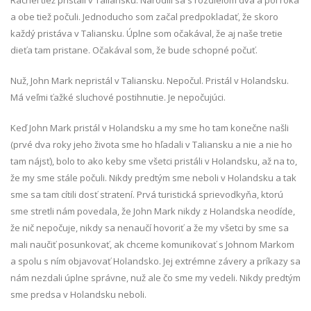
Rachel tiež pristáli v Taliansku. Narodili sa s rozdielom dva a pol roka
a obe tiež počuli. Jednoducho som začal predpokladať, že skoro
každý pristáva v Taliansku. Úplne som očakával, že aj naše tretie
dieťa tam pristane. Očakával som, že bude schopné počuť.
Nuž, John Mark nepristál v Taliansku. Nepočul. Pristál v Holandsku.
Má veľmi ťažké sluchové postihnutie. Je nepočujúci.
Keď John Mark pristál v Holandsku a my sme ho tam konečne našli
(prvé dva roky jeho života sme ho hľadali v Taliansku a nie a nie ho
tam nájsť), bolo to ako keby sme všetci pristáli v Holandsku, až na to,
že my sme stále počuli. Nikdy predtým sme neboli v Holandsku a tak
sme sa tam cítili dosť stratení. Prvá turistická sprievodkyňa, ktorú
sme stretli nám povedala, že John Mark nikdy z Holandska neodíde,
že nič nepočuje, nikdy sa nenaučí hovoriť a že my všetci by sme sa
mali naučiť posunkovať, ak chceme komunikovať s Johnom Markom
a spolu s ním objavovať Holandsko. Jej extrémne závery a príkazy sa
nám nezdali úplne správne, nuž ale čo sme my vedeli. Nikdy predtým
sme predsa v Holandsku neboli.