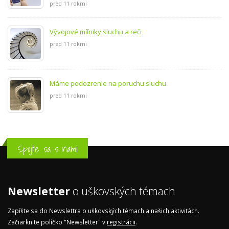
pred 11 rokmi
Vývojové míľniky sluchu a reči
pred 11 rokmi
Máme podozrenie na poruchu sluchu
pred 11 rokmi
Spojte sa s nami
Newsletter
o uškovských témach
Zapíšte sa do Newslettra o uškovských témach a našich aktivitách.
Začiarknite políčko "Newsletter" v
registrácii
.