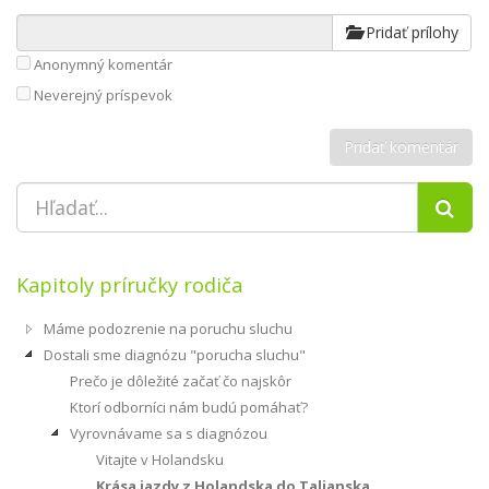
Pridať prílohy
Anonymný komentár
Neverejný príspevok
Kapitoly príručky rodiča
Máme podozrenie na poruchu sluchu
Dostali sme diagnózu "porucha sluchu"
Prečo je dôležité začať čo najskôr
Ktorí odborníci nám budú pomáhať?
Vyrovnávame sa s diagnózou
Vitajte v Holandsku
Krása jazdy z Holandska do Talianska