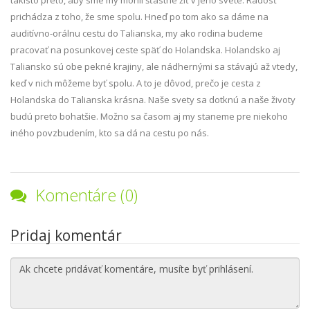
takisto preto, aby sme my mohli šťastne žiť v jeho svete. Radosť
prichádza z toho, že sme spolu. Hneď po tom ako sa dáme na
auditívno-orálnu cestu do Talianska, my ako rodina budeme
pracovať na posunkovej ceste späť do Holandska. Holandsko aj
Taliansko sú obe pekné krajiny, ale nádhernými sa stávajú až vtedy,
keď v nich môžeme byť spolu. A to je dôvod, prečo je cesta z
Holandska do Talianska krásna. Naše svety sa dotknú a naše životy
budú preto bohatšie. Možno sa časom aj my staneme pre niekoho
iného povzbudením, kto sa dá na cestu po nás.
Komentáre (0)
Pridaj komentár