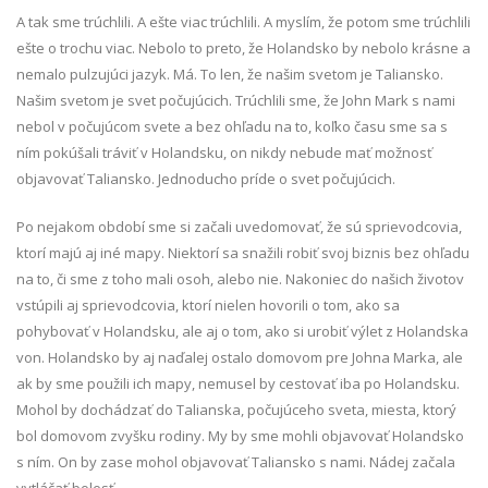
A tak sme trúchlili. A ešte viac trúchlili. A myslím, že potom sme trúchlili
ešte o trochu viac. Nebolo to preto, že Holandsko by nebolo krásne a
nemalo pulzujúci jazyk. Má. To len, že našim svetom je Taliansko.
Našim svetom je svet počujúcich. Trúchlili sme, že John Mark s nami
nebol v počujúcom svete a bez ohľadu na to, koľko času sme sa s
ním pokúšali tráviť v Holandsku, on nikdy nebude mať možnosť
objavovať Taliansko. Jednoducho príde o svet počujúcich.
Po nejakom období sme si začali uvedomovať, že sú sprievodcovia,
ktorí majú aj iné mapy. Niektorí sa snažili robiť svoj biznis bez ohľadu
na to, či sme z toho mali osoh, alebo nie. Nakoniec do našich životov
vstúpili aj sprievodcovia, ktorí nielen hovorili o tom, ako sa
pohybovať v Holandsku, ale aj o tom, ako si urobiť výlet z Holandska
von. Holandsko by aj naďalej ostalo domovom pre Johna Marka, ale
ak by sme použili ich mapy, nemusel by cestovať iba po Holandsku.
Mohol by dochádzať do Talianska, počujúceho sveta, miesta, ktorý
bol domovom zvyšku rodiny. My by sme mohli objavovať Holandsko
s ním. On by zase mohol objavovať Taliansko s nami. Nádej začala