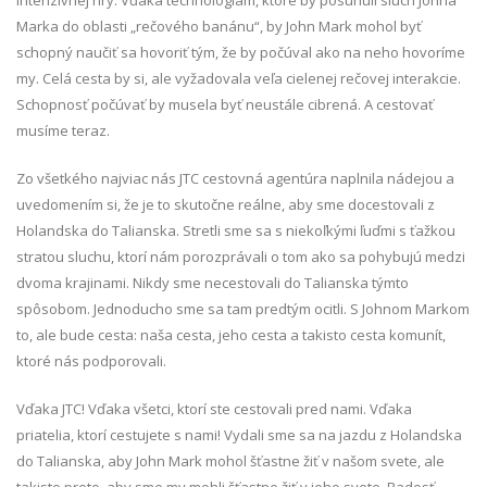
intenzívnej hry. Vďaka technológiám, ktoré by posunuli sluch Johna
Marka do oblasti „rečového banánu“, by John Mark mohol byť
schopný naučiť sa hovoriť tým, že by počúval ako na neho hovoríme
my. Celá cesta by si, ale vyžadovala veľa cielenej rečovej interakcie.
Schopnosť počúvať by musela byť neustále cibrená. A cestovať
musíme teraz.
Zo všetkého najviac nás JTC cestovná agentúra naplnila nádejou a
uvedomením si, že je to skutočne reálne, aby sme docestovali z
Holandska do Talianska. Stretli sme sa s niekoľkými ľuďmi s ťažkou
stratou sluchu, ktorí nám porozprávali o tom ako sa pohybujú medzi
dvoma krajinami. Nikdy sme necestovali do Talianska týmto
spôsobom. Jednoducho sme sa tam predtým ocitli. S Johnom Markom
to, ale bude cesta: naša cesta, jeho cesta a takisto cesta komunít,
ktoré nás podporovali.
Vďaka JTC! Vďaka všetci, ktorí ste cestovali pred nami. Vďaka
priatelia, ktorí cestujete s nami! Vydali sme sa na jazdu z Holandska
do Talianska, aby John Mark mohol šťastne žiť v našom svete, ale