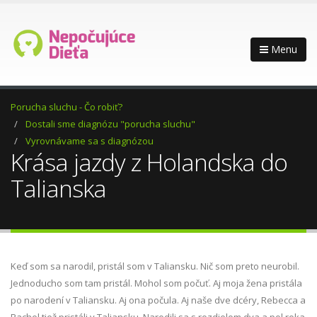
Menu
Porucha sluchu - Čo robiť?
Dostali sme diagnózu "porucha sluchu"
Vyrovnávame sa s diagnózou
Krása jazdy z Holandska do
Talianska
Keď som sa narodil, pristál som v Taliansku. Nič som preto neurobil.
Jednoducho som tam pristál. Mohol som počuť. Aj moja žena pristála
po narodení v Taliansku. Aj ona počula. Aj naše dve dcéry, Rebecca a