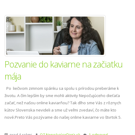
Pozvanie do kaviarne na začiatku
mája
Po liečivom zimnom spánku sa spolu s prírodou preberáme k
životu. A čím lepším by sme mohli aktivity Nepočujúceho dieťaťa
začať, než našou online kaviarňou? Tak dlho sme Vás z rôznych
kútov Slovenska nevideli a sme už veľmi zvedaví, čo máte kto
nové.Preto Vás pozývame do našej online kaviarne vo štvrtok 5.
mája 2022 o 18.00. Pre týc
pred 4 rokmi
OZ NepočujúceDieťa.sk
1 odpoveď