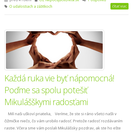
čítať viac
O udalostiach a zážitkoch
Každá ruka vie byť nápomocná!
Poďme sa spolu potešiť
Mikulášškymi radosťami
Milí naši uškoví priatelia, Veríme, že ste si ráno všetci našli v
čižmičke niečo, čo vám urobilo radosť. Pretože radosť rozdávaním
rastie. Včera sme vám poslali Mikulášsky pozdrav, ak ste ho ešte