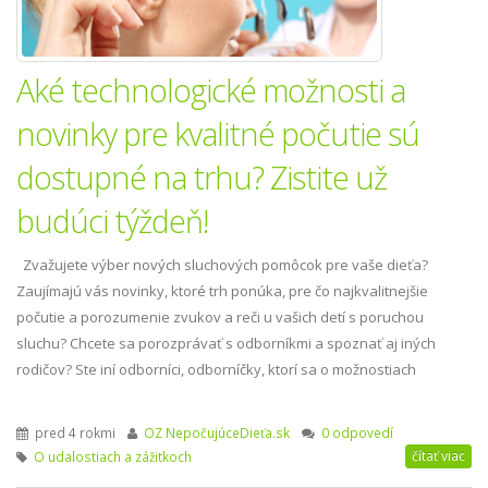
Aké technologické možnosti a
novinky pre kvalitné počutie sú
dostupné na trhu? Zistite už
budúci týždeň!
Zvažujete výber nových sluchových pomôcok pre vaše dieťa?
Zaujímajú vás novinky, ktoré trh ponúka, pre čo najkvalitnejšie
počutie a porozumenie zvukov a reči u vašich detí s poruchou
sluchu? Chcete sa porozprávať s odborníkmi a spoznať aj iných
rodičov? Ste iní odborníci, odborníčky, ktorí sa o možnostiach
kompenzácie poruchy slu
pred 4 rokmi
OZ NepočujúceDieťa.sk
0 odpovedí
čítať viac
O udalostiach a zážitkoch