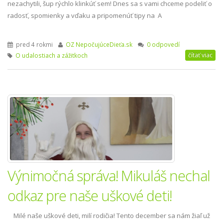
nezachytili, šup rýchlo klinkúť sem! Dnes sa s vami chceme podeliť o
radosť, spomienky a vďaku a pripomenúť tipy na A
pred 4 rokmi
OZ NepočujúceDieťa.sk
0 odpovedí
čítať viac
O udalostiach a zážitkoch
Výnimočná správa! Mikuláš nechal
odkaz pre naše uškové deti!
Milé naše uškové deti, milí rodičia! Tento december sa nám žiaľ už