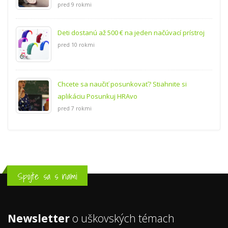
pred 9 rokmi
Deti dostanú až 500 € na jeden načúvací prístroj
pred 10 rokmi
Chcete sa naučiť posunkovať? Stiahnite si
aplikáciu Posunkuj HRAvo
pred 7 rokmi
Spojte sa s nami
Newsletter
o uškovských témach