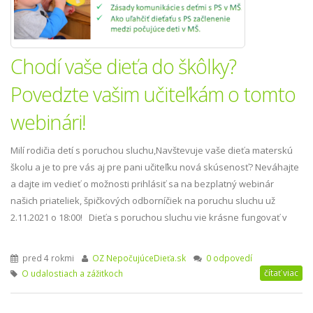
Chodí vaše dieťa do škôlky?
Povedzte vašim učiteľkám o tomto
webinári!
Milí rodičia detí s poruchou sluchu,Navštevuje vaše dieťa materskú
školu a je to pre vás aj pre pani učiteľku nová skúsenosť? Neváhajte
a dajte im vedieť o možnosti prihlásiť sa na bezplatný webinár
našich priateliek, špičkových odborníčiek na poruchu sluchu už
2.11.2021 o 18:00! Dieťa s poruchou sluchu vie krásne fungovať v
kolektíve materske
pred 4 rokmi
OZ NepočujúceDieťa.sk
0 odpovedí
čítať viac
O udalostiach a zážitkoch