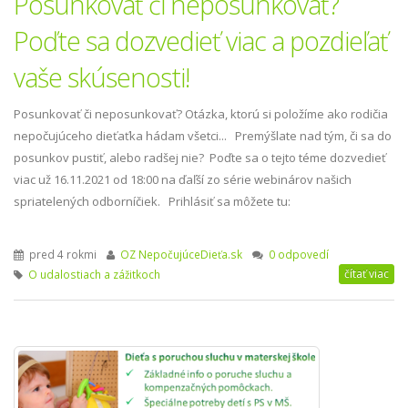
Posunkovať či neposunkovať?
Poďte sa dozvedieť viac a pozdieľať
vaše skúsenosti!
Posunkovať či neposunkovať? Otázka, ktorú si položíme ako rodičia
nepočujúceho dieťaťka hádam všetci... Premýšlate nad tým, či sa do
posunkov pustiť, alebo radšej nie? Poďte sa o tejto téme dozvedieť
viac už 16.11.2021 od 18:00 na ďaľší zo série webinárov našich
spriatelených odborníčiek. Prihlásiť sa môžete tu:
pred 4 rokmi
OZ NepočujúceDieťa.sk
0 odpovedí
čítať viac
O udalostiach a zážitkoch