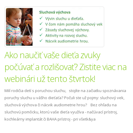
Ako naučiť vaše dieťa zvuky
počúvať a rozlišovať? Zistite viac na
webinári už tento štvrtok!
Milí rodičia detí s poruchou sluchu, stojíte na začiatku spoznávania
poruchy sluchu u vášho dieťaťa? Počuli ste už pojmy: sluchový vek,
sluchová výchova či nácvik audiometrie hrou? Bez ohľadu na
sluchovú pomôcku, ktorú vaše dieťa využíva - načúvací prístroj,
kochleárny implantát či BAHA prístroj - pri všetk&ya