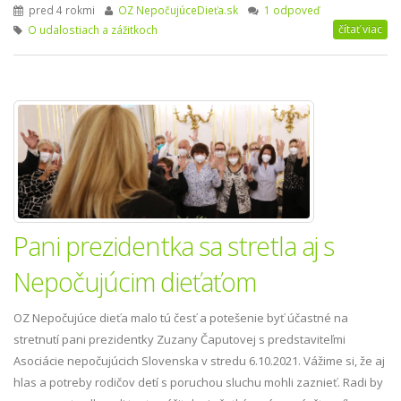
pred 4 rokmi
OZ NepočujúceDieťa.sk
1 odpoveď
čítať viac
O udalostiach a zážitkoch
Pani prezidentka sa stretla aj s
Nepočujúcim dieťaťom
OZ Nepočujúce dieťa malo tú česť a potešenie byť účastné na
stretnutí pani prezidentky Zuzany Čaputovej s predstaviteľmi
Asociácie nepočujúcich Slovenska v stredu 6.10.2021. Vážime si, že aj
hlas a potreby rodičov detí s poruchou sluchu mohli zaznieť. Radi by