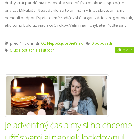
druhý krát pandémia nedovolila stretnúť sa osobne a spoločne
privítať Mikuláša. Nepodarilo sa to ani nám v Bratislave, ani sme
nemohli podporiť spriatelené rodičovské organizácie z regiónov tak,
ako tomu bolo už viac ako 5 rokov.Veľmi nám chýbate. Poďte sa v
pred 4 rokmi
OZ NepočujúceDieťa.sk
0 odpovedí
čítať viac
O udalostiach a zážitkoch
Je adventný čas a my si ho chceme
užiť s vami aj napriek lockdownu!