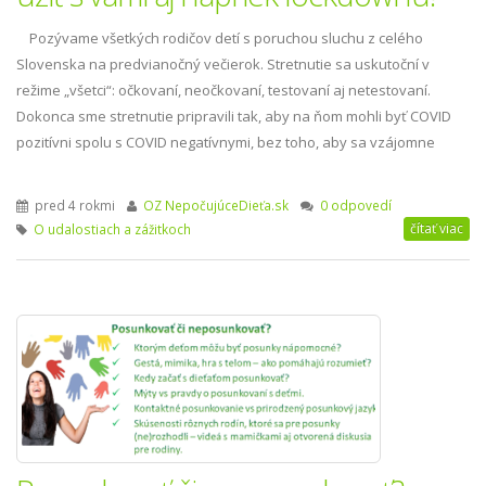
Pozývame všetkých rodičov detí s poruchou sluchu z celého
Slovenska na predvianočný večierok. Stretnutie sa uskutoční v
režime „všetci“: očkovaní, neočkovaní, testovaní aj netestovaní.
Dokonca sme stretnutie pripravili tak, aby na ňom mohli byť COVID
pozitívni spolu s COVID negatívnymi, bez toho, aby sa vzájomne
ohrozovali. :) Naše adventn&eacu
pred 4 rokmi
OZ NepočujúceDieťa.sk
0 odpovedí
čítať viac
O udalostiach a zážitkoch