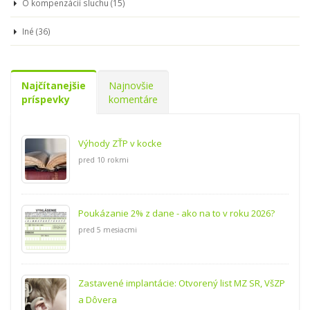
O kompenzácií sluchu (15)
Iné (36)
Najčítanejšie
Najnovšie
príspevky
komentáre
Výhody ZŤP v kocke
pred 10 rokmi
Poukázanie 2% z dane - ako na to v roku 2026?
pred 5 mesiacmi
Zastavené implantácie: Otvorený list MZ SR, VšZP
a Dôvera