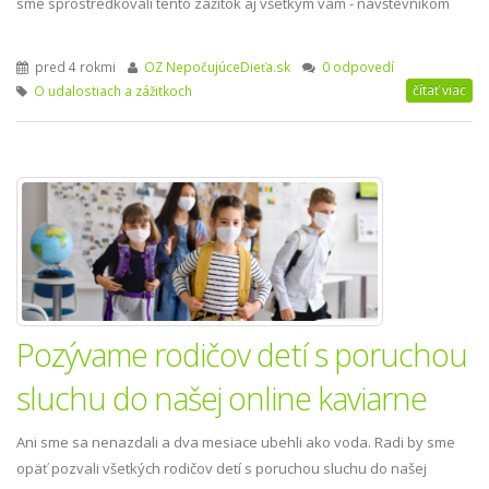
sme sprostredkovali tento zážitok aj všetkým vám - návštevníkom
portálu www.nepocujucedieta.sk.
pred 4 rokmi
OZ NepočujúceDieťa.sk
0 odpovedí
čítať viac
O udalostiach a zážitkoch
Pozývame rodičov detí s poruchou
sluchu do našej online kaviarne
Ani sme sa nenazdali a dva mesiace ubehli ako voda. Radi by sme
opäť pozvali všetkých rodičov detí s poruchou sluchu do našej