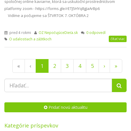
spoločnej online kaviarne, ktorá sa uskutoční prostredníctvom
platformy zoom - https://forms.gle/rETJ5HYq8gJaArBp6
Vidíme a počujeme sa ŠTVRTOK 7. OKTÓBRA 2
pred 4 rokmi
OZ NepočujúceDieťa.sk
0 odpovedí
čítať viac
O udalostiach a zážitkoch
(current)
«
‹
1
2
3
4
5
›
»
Pridať novú aktualitu
Kategórie príspevkov