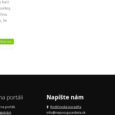
y kurz
sunkuj
uchou
k, že
čítať viac
a portáli
Napíšte nám
a portáli.
Rodičovská poradňa
gistrácii
.
info@nepocujucedieta.sk