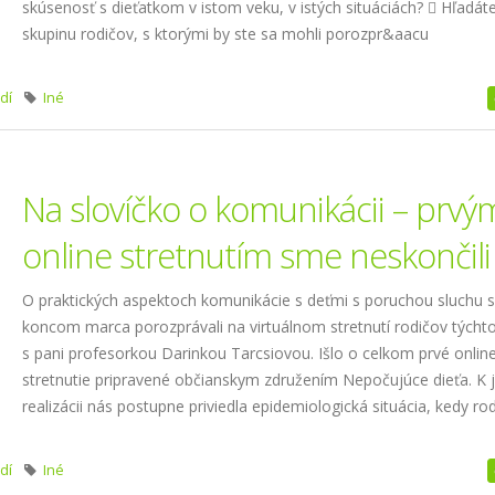
skúsenosť s dieťatkom v istom veku, v istých situáciách?  Hľadát
skupinu rodičov, s ktorými by ste sa mohli porozpr&aacu
dí
Iné
Na slovíčko o komunikácii – prvý
online stretnutím sme neskončili
O praktických aspektoch komunikácie s deťmi s poruchou sluchu 
koncom marca porozprávali na virtuálnom stretnutí rodičov týchto
s pani profesorkou Darinkou Tarcsiovou. Išlo o celkom prvé onlin
stretnutie pripravené občianskym združením Nepočujúce dieťa. K 
realizácii nás postupne priviedla epidemiologická situácia, kedy ro
dí
Iné