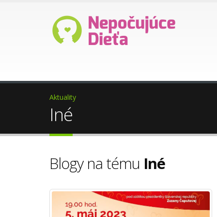
Ako darovať 2%?
Pomoc pr
Aktuality
Iné
Blogy na tému
Iné