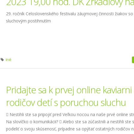
2023 19,00 hod. DK Zrkadlový há
29. ročník Celoslovenského festivalu záujmovej činnosti žiakov so
sluchovým postihnutím
Iné
Pridajte sa k prvej online kaviarni
rodičov detí s poruchou sluchu
 Nestihli ste sa pripojiť pred Veľkou nocou na naše prvé online st
Na slovíčko o komunikácii?  Alebo ste sa zúčastnili a nestihli ste 
podeliť o svoju skúsenosť, prípadne sa opýtať ostatných rodičov n