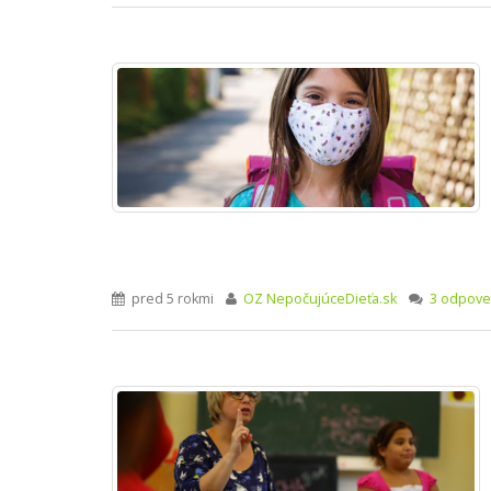
pred 5 rokmi
OZ NepočujúceDieťa.sk
3 odpov