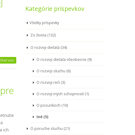
j
Kategórie príspevkov
Všetky príspevky
Zo života (132)
O rozvoji dieťaťa (34)
O rozvoji dieťaťa všeobecne (9)
čítať viac
O rozvoji sluchu (6)
O rozvoji reči (3)
 pre
O rozvoji iných schopností (1)
O posunkoch (10)
retnutie
Iné (5)
sa
O poruche sluchu (21)
a ich