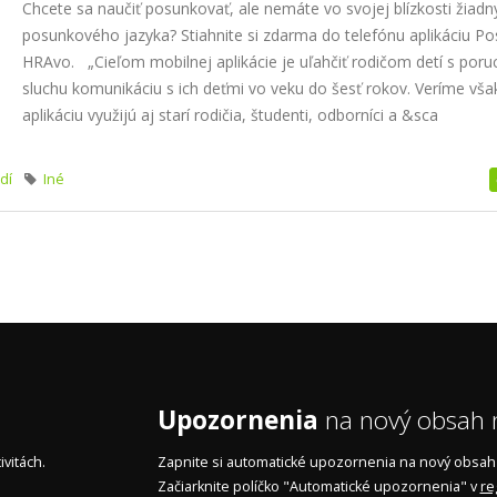
Chcete sa naučiť posunkovať, ale nemáte vo svojej blízkosti žiadn
posunkového jazyka? Stiahnite si zdarma do telefónu aplikáciu Po
HRAvo. „Cieľom mobilnej aplikácie je uľahčiť rodičom detí s por
sluchu komunikáciu s ich deťmi vo veku do šesť rokov. Veríme vša
aplikáciu využijú aj starí rodičia, študenti, odborníci a &sca
dí
Iné
Upozornenia
na nový obsah n
vitách.
Zapnite si automatické upozornenia na nový obsah n
Začiarknite políčko "Automatické upozornenia" v
re