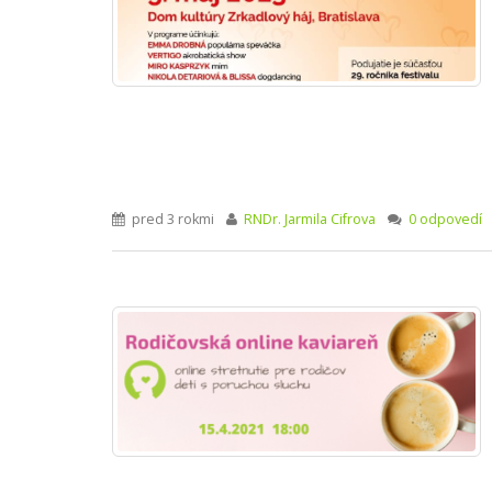
pred 3 rokmi
RNDr. Jarmila Cifrova
0 odpovedí