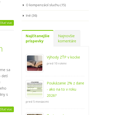
e
O kompenzácií sluchu (15)
Iné (36)
čítať viac
Najčítanejšie
Najnovšie
príspevky
komentáre
m
Výhody ZŤP v kocke
pred 10 rokmi
sme sa
 detí
e
Poukázanie 2% z dane
jeho
- ako na to v roku
diny s
2026?
pred 5 mesiacmi
čítať viac