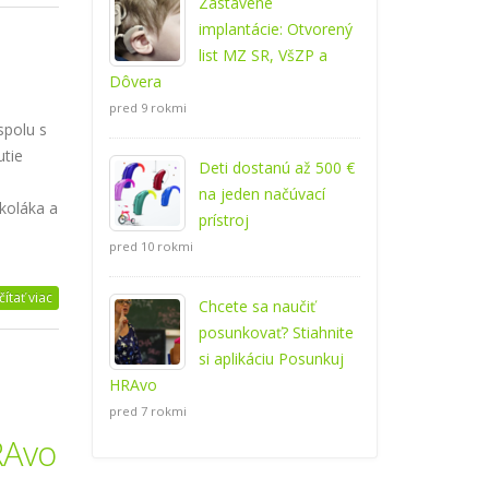
Zastavené
implantácie: Otvorený
list MZ SR, VšZP a
Dôvera
pred 9 rokmi
spolu s
utie
Deti dostanú až 500 €
na jeden načúvací
koláka a
prístroj
pred 10 rokmi
čítať viac
Chcete sa naučiť
posunkovať? Stiahnite
si aplikáciu Posunkuj
HRAvo
pred 7 rokmi
RAvo