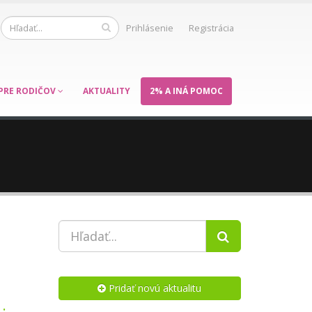
Prihlásenie
Registrácia
PRE RODIČOV
AKTUALITY
2% A INÁ POMOC
Pridať novú aktualitu