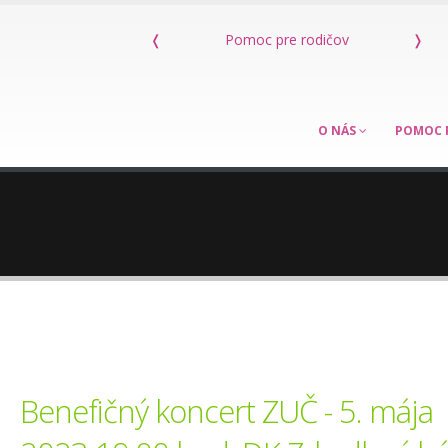
e rodičov
❬
Kniha Máme dieťa s poruchou sluchu
❭
O NÁS
POMOC 
Benefičný koncert ZUČ - 5. mája