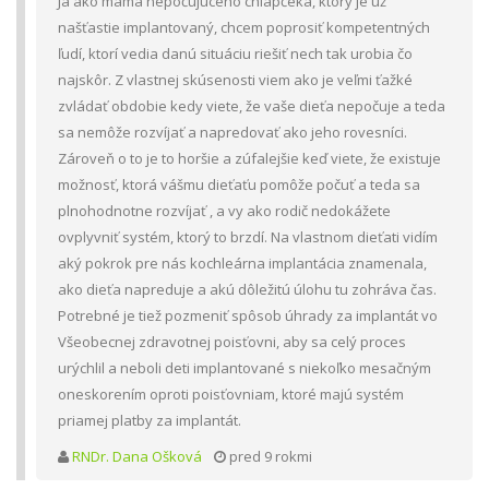
Ja ako mama nepočujúceho chlapčeka, ktorý je už
našťastie implantovaný, chcem poprosiť kompetentných
ľudí, ktorí vedia danú situáciu riešiť nech tak urobia čo
najskôr. Z vlastnej skúsenosti viem ako je veľmi ťažké
zvládať obdobie kedy viete, že vaše dieťa nepočuje a teda
sa nemôže rozvíjať a napredovať ako jeho rovesníci.
Zároveň o to je to horšie a zúfalejšie keď viete, že existuje
možnosť, ktorá vášmu dieťaťu pomôže počuť a teda sa
plnohodnotne rozvíjať , a vy ako rodič nedokážete
ovplyvniť systém, ktorý to brzdí. Na vlastnom dieťati vidím
aký pokrok pre nás kochleárna implantácia znamenala,
ako dieťa napreduje a akú dôležitú úlohu tu zohráva čas.
Potrebné je tiež pozmeniť spôsob úhrady za implantát vo
Všeobecnej zdravotnej poisťovni, aby sa celý proces
urýchlil a neboli deti implantované s niekoľko mesačným
oneskorením oproti poisťovniam, ktoré majú systém
priamej platby za implantát.
RNDr. Dana Ošková
pred 9 rokmi