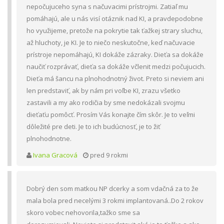
nepočujuceho syna s načuvacimi prístrojmi. Zatiaľ mu
pomáhajú, ale u nás visí otáznik nad KI, a pravdepodobne
ho využijeme, pretože na pokrytie tak ťažkej strary sluchu,
až hluchoty, je KI. Je to niečo neskutočne, keď načuvacie
prístroje nepomáhajú, KI dokáže zázraky. Dieťa sa dokáže
naučiť rozprávať, dieťa sa dokáže včlenit medzi počujucich.
Dieťa má šancu na plnohodnotný život. Preto si neviem ani
len predstaviť, ak by nám pri voľbe KI, zrazu všetko
zastavili a my ako rodičia by sme nedokázali svojmu
dieťaťu pomôcť. Prosím Vás konajte čím skôr. Je to veľmi
dôležité pre deti. Je to ich budúcnosť, je to žiť
plnohodnotne.
Ivana Gracová
pred 9 rokmi
Dobrý den som matkou NP dcerky a som vdačná za to že
mala bola pred necelými 3 rokmi implantovaná..Do 2 rokov
skoro vobec nehovorila,tažko sme sa