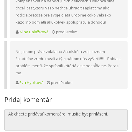
kompenzovat na nepocujucich detickach?Dokonca sme
chceli cast,ktoru Vszp nechce uhradit,zaplatit my ako
rodicia,pretoze pre svoje dieta urobime cokolvek(ako
kazdi)no odmietli akukolvek spolupracu a dohodu!
Alina Balažiková
pred 9 rokmi
No ja som práve volala na Antolskú a vraj zoznam
čakateľov zredukovali a tým pádom nás vyškrtli!!!!!!! Robia si
problém menší. že sprísnili kritériá a tie nespĺňame. Porazí
ma.
Eva Hypíková
pred 9 rokmi
Pridaj komentár