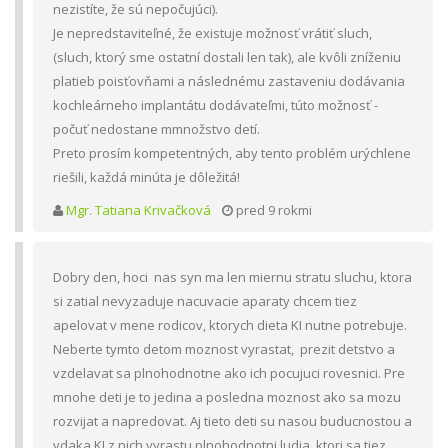
nezistíte, že sú nepočujúci).
Je nepredstaviteľné, že existuje možnosť vrátiť sluch,
(sluch, ktorý sme ostatní dostali len tak), ale kvôli zníženiu
platieb poisťovňami a následnému zastaveniu dodávania
kochleárneho implantátu dodávateľmi, túto možnosť -
počuť nedostane mmnožstvo detí.
Preto prosím kompetentných, aby tento problém urýchlene
riešili, každá minúta je dôležitá!
Mgr. Tatiana Krivačková
pred 9 rokmi
Dobry den, hoci nas syn ma len miernu stratu sluchu, ktora
si zatial nevyzaduje nacuvacie aparaty chcem tiez
apelovat v mene rodicov, ktorych dieta KI nutne potrebuje.
Neberte tymto detom moznost vyrastat, prezit detstvo a
vzdelavat sa plnohodnotne ako ich pocujuci rovesnici. Pre
mnohe deti je to jedina a posledna moznost ako sa mozu
rozvijat a napredovat. Aj tieto deti su nasou buducnostou a
vdaka KI z nich vyrastu plnohodnotni ludia, ktori sa tiez