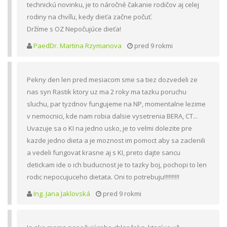
technickú novinku, je to náročné čakanie rodičov aj celej
rodiny na chvíľu, kedy dieťa začne počuť.
Držíme s OZ Nepočujúce dieťa!
PaedDr. Martina Rzymanova
pred 9 rokmi
Pekny den len pred mesiacom sme sa tiez dozvedeli ze
nas syn Rastik ktory uz ma 2 roky ma tazku poruchu
sluchu, par tyzdnov fungujeme na NP, momentalne lezime
v nemocnici, kde nam robia dalsie vysetrenia BERA, CT...
Uvazuje sa o KI na jedno usko, je to velmi dolezite pre
kazde jedno dieta a je moznost im pomoct aby sa zaclenili
a vedeli fungovat krasne aj s KI, preto dajte sancu
detickam ide o ich buducnost je to tazky boj, pochopi to len
rodic nepocujuceho dietata. Oni to potrebuju!!!!!!!!!!
Ing. Jana Jaklovská
pred 9 rokmi