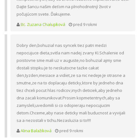
Dajte šancu našim deťom na plnohodnotný život v
počujúcom svete. Ďakujeme.
Bc. Zuzana Chalupková
pred 9 rokmi
Dobry den,bohuzial nas syncek tiez patri medzi
nepocujuce dieta,svitla nam nadej zvany KI.Schalenie od
poistovne sme mali uz v auguste,no bohuzial ajmy sme
dostali stopku.Je to neskutocne tazke cakat
den,tyzden,mesiace a vidiet,ze sa nic nedeje.Je otrasne a
smutne,ze na to doplacaju deticky,ktore by jedneho dna
tiez chceli pocut hlas rodicov,inych deticiek,aby jedneho
dna zacali komunikovat.Prosim kopmetentnych,aby sa
zamysleli,uvedomili si co odopieraju nepocujucim
detom.Chceme,aby nase deticky mali buducnost a vyvijali
sa a nezostali v tichu.Nezasluzia si to!!!!
Alina Balažiková
pred 9 rokmi