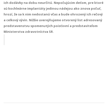
ich dodávky na dobu neurčitú. Nepočujúcim deťom, pre ktoré
sú kochleárne implantáty jedinou nádejou ako znova počuť,
hrozí, že sa k nim nedostanú včas a bude ohrozený ich rečový
a celkový vývin. Nižšie uverejňujeme otvorený list adresovaný
predstavenstvu spomenutých poisťovní a predstaviteľom
Ministerstva zdravotníctva SR.