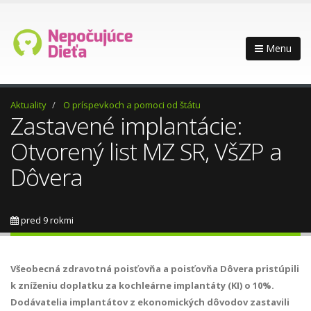
Menu
Aktuality
O príspevkoch a pomoci od štátu
Zastavené implantácie:
Otvorený list MZ SR, VšZP a
Dôvera
pred 9 rokmi
Všeobecná zdravotná poisťovňa a poisťovňa Dôvera pristúpili
k zníženiu doplatku za kochleárne implantáty (KI) o 10%.
Dodávatelia implantátov z ekonomických dôvodov zastavili