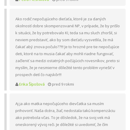
Ako rodič nepočujúceho dieťaťa, ktoré je za daných
okolností dobre skompenzované NP, v prípade, že by prišlo
k situácii, že by potrebovalo KI, teda sa mu sluch zhoršil, si
neviem predstaviť, ako by som dieťaťu vysvetlila, že má
čakať abý znova počulo??!!! Je to hrozné pre tie nepočujúce
deti, ktoré na to musia čakať aby mohli riadne fungovať,
začleniť sa medzi ostatných počújúcich rovesníkov, preto si
myslím, že je nesmierne dôležité tento problém vyriešiť v
prospech detí čo najskôr!!!
Erika Šípošová
pred 9 rokmi
Aj ja ako matka nepočujúceho dievčatka sa musím
prihovoriť. Naša dcéra, žiaľ, nedostala takú kompenzáciu
ako potrebola včas. To je dôsledok, že na svoj vek má
oneskorený vývoj reči. Je dôležité si uvedomiť, že čím