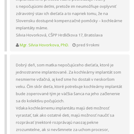
s nepočujúcimi deťmi, pretože im neumožňuje ovplyvniť
zdravotný stav ich dieťaťa a to napriek tomu, že na
Slovensku dostupné kompenzačné pomôcky – kochleárne
implantáty máme.
Silvia Hovorková, CŠPP Hrdličkova 17, Bratislava
Mgr. Silvia Hovorkova, PhD.
pred 9 rokmi
Dobrý deň, som matka nepočujúceho dieťaťa, ktoré je
jednostranne implantované. Za kochleárny implantát som
nesmierne vďačná, aj keď sme ho dostali v neskoršom
veku. Čím skôr dieťa, ktoré potrebuje kochleárny implantát
bude zoperované tým je väčšia šanca na jeho začlenenie
sa do kolektívu počujúcich.
Vďaka kochleárnemu implantátu majú deti možnosť
vyrastať, tak ako ostatné deti, majú možnosť naučiť sa
rozprávať (niektoré rozprávajú naozaj pekne
zrozumitelne, ak si nevšimnete za uchom procesor,