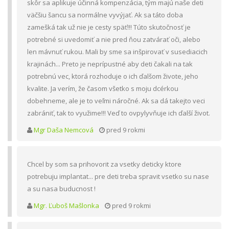
skôr sa aplikuje účinná kompenzácia, tým majú naše deti
väčšiu šancu sa normálne vyvýjať. Ak sa táto doba
zamešká tak už nie je cesty späť!!! Túto skutočnosť je
potrebné si uvedomiť a nie pred ňou zatvárať oči, alebo
len mávnuť rukou. Mali by sme sa inšpirovať v susediacich
krajinách... Preto je neprípustné aby deti čakali na tak
potrebnú vec, ktorá rozhoduje o ich ďalšom živote, jeho
kvalite. Ja verím, že časom všetko s moju dcérkou
dobehneme, ale je to veľmi náročné. Ak sa dá takejto veci
zabrániť, tak to využime!!! Veď to ovpylyvňuje ich ďalší život.
Mgr Daša Nemcová
pred 9 rokmi
Chcel by som sa prihovorit za vsetky deticky ktore
potrebuju implantat... pre deti treba spravit vsetko su nase
a su nasa buducnost !
Mgr. Ľuboš Mašlonka
pred 9 rokmi