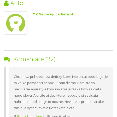
Autor
OZ NepočujúceDieťa.sk
Komentáre (32)
Chcem sa prihovorit za deticky ktore implantat potrebuju. Je
to velka pomoc pri nepocujucom dietati. Nam stacia
nacuvacie aparaty a komunikacia je tazka kym sa dieta
nauci slova. A urcite aj deti ktore nepocuju si zasluzia
nahradu hned ako je to mozne. Neviete si predstavit ake
tazke je vychovavat a ucit taketo dieta.
Petra Plesníková
pred 9 rokmi