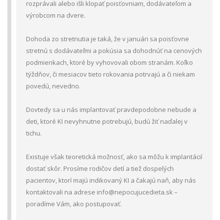
rozprávali alebo išli klopať poisťovniam, dodávateľom a
výrobcom na dvere.
Dohoda zo stretnutia je taká, že v januári sa poisťovne
stretnú s dodávateľmi a pokúsia sa dohodnúť na cenových
podmienkach, ktoré by vyhovovali obom stranám. Koľko
týždňov, či mesiacov tieto rokovania potrvajú a či niekam
povedú, nevedno.
Dovtedy sa u nás implantovať pravdepodobne nebude a
deti, ktoré KI nevyhnutne potrebujú, budú žiť naďalej v
tichu.
Existuje však teoretická možnosť, ako sa môžu k implantácií
dostať skôr. Prosíme rodičov detí a tiež dospelých
pacientov, ktorí majú indikovaný KI a čakajú naň, aby nás
kontaktovali na adrese info@nepocujucedieta.sk –
poradíme Vám, ako postupovať.