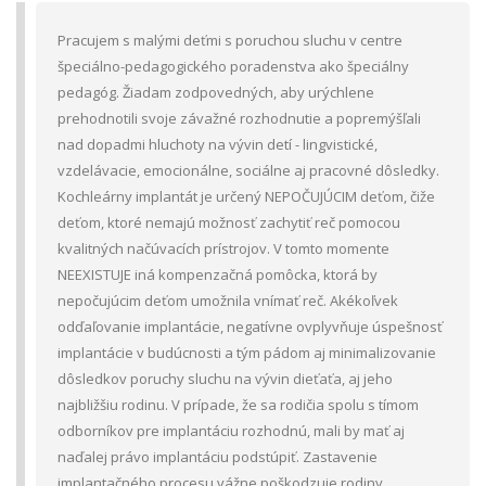
Pracujem s malými deťmi s poruchou sluchu v centre
špeciálno-pedagogického poradenstva ako špeciálny
pedagóg. Žiadam zodpovedných, aby urýchlene
prehodnotili svoje závažné rozhodnutie a popremýšľali
nad dopadmi hluchoty na vývin detí - lingvistické,
vzdelávacie, emocionálne, sociálne aj pracovné dôsledky.
Kochleárny implantát je určený NEPOČUJÚCIM deťom, čiže
deťom, ktoré nemajú možnosť zachytiť reč pomocou
kvalitných načúvacích prístrojov. V tomto momente
NEEXISTUJE iná kompenzačná pomôcka, ktorá by
nepočujúcim deťom umožnila vnímať reč. Akékoľvek
odďaľovanie implantácie, negatívne ovplyvňuje úspešnosť
implantácie v budúcnosti a tým pádom aj minimalizovanie
dôsledkov poruchy sluchu na vývin dieťaťa, aj jeho
najbližšiu rodinu. V prípade, že sa rodičia spolu s tímom
odborníkov pre implantáciu rozhodnú, mali by mať aj
naďalej právo implantáciu podstúpiť. Zastavenie
implantačného procesu vážne poškodzuje rodiny