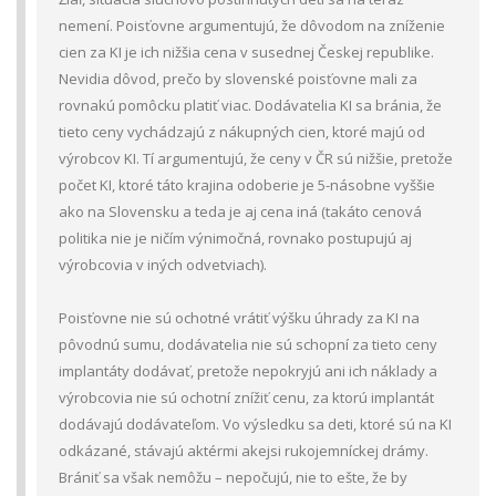
nemení. Poisťovne argumentujú, že dôvodom na zníženie
cien za KI je ich nižšia cena v susednej Českej republike.
Nevidia dôvod, prečo by slovenské poisťovne mali za
rovnakú pomôcku platiť viac. Dodávatelia KI sa bránia, že
tieto ceny vychádzajú z nákupných cien, ktoré majú od
výrobcov KI. Tí argumentujú, že ceny v ČR sú nižšie, pretože
počet KI, ktoré táto krajina odoberie je 5-násobne vyššie
ako na Slovensku a teda je aj cena iná (takáto cenová
politika nie je ničím výnimočná, rovnako postupujú aj
výrobcovia v iných odvetviach).
Poisťovne nie sú ochotné vrátiť výšku úhrady za KI na
pôvodnú sumu, dodávatelia nie sú schopní za tieto ceny
implantáty dodávať, pretože nepokryjú ani ich náklady a
výrobcovia nie sú ochotní znížiť cenu, za ktorú implantát
dodávajú dodávateľom. Vo výsledku sa deti, ktoré sú na KI
odkázané, stávajú aktérmi akejsi rukojemníckej drámy.
Brániť sa však nemôžu – nepočujú, nie to ešte, že by