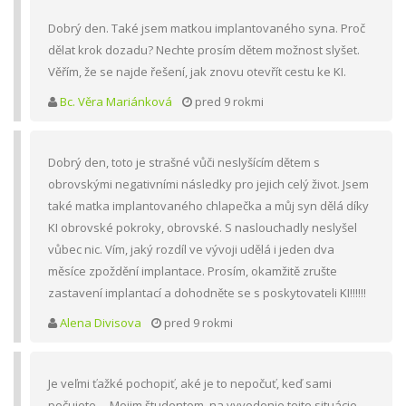
Dobrý den. Také jsem matkou implantovaného syna. Proč
dělat krok dozadu? Nechte prosím dětem možnost slyšet.
Věřím, že se najde řešení, jak znovu otevřít cestu ke KI.
Bc. Věra Mariánková
pred 9 rokmi
Dobrý den, toto je strašné vůči neslyšícím dětem s
obrovskými negativními následky pro jejich celý život. Jsem
také matka implantovaného chlapečka a můj syn dělá díky
KI obrovské pokroky, obrovské. S naslouchadly neslyšel
vůbec nic. Vím, jaký rozdíl ve vývoji udělá i jeden dva
měsíce zpoždění implantace. Prosím, okamžitě zrušte
zastavení implantací a dohodněte se s poskytovateli KI!!!!!!
Alena Divisova
pred 9 rokmi
Je veľmi ťažké pochopiť, aké je to nepočuť, keď sami
počujete.... Mojim študentom, na vyvodenie tejto situácie,