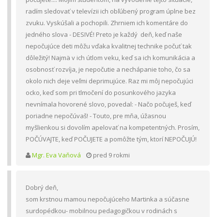
radím sledovať v televízii ich obľúbený program úplne bez
zvuku. Vyskúšali a pochopili. Zhrniem ich komentáre do
jedného slova - DESIVÉ! Preto je každý deň, keď naše
nepočujúce deti môžu vďaka kvalitnej technike počuť tak
dôležitý! Najmä v ich útlom veku, keď sa ich komunikácia a
osobnosť rozvíja, je nepočutie a nechápanie toho, čo sa
okolo nich deje veľmi deprimujúce. Raz mi môj nepočujúci
ocko, keď som pri tlmočení do posunkového jazyka
nevnímala hovorené slovo, povedal: - Načo počuješ, keď
poriadne nepočúvaš! - Touto, pre mňa, úžasnou
myšlienkou si dovolím apelovať na kompetentných. Prosím,
POČÚVAJTE, keď POČUJETE a pomôžte tým, ktorí NEPOČUJÚ!
Mgr. Eva Vaňová
pred 9 rokmi
Dobrý deň,
som krstnou mamou nepočujúceho Martinka a súčasne
surdopédkou- mobilnou pedagogičkou v rodinách s