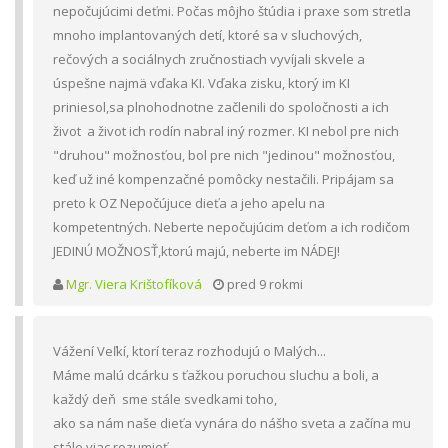
nepočujúcimi deťmi. Počas môjho štúdia i praxe som stretla
mnoho implantovaných detí, ktoré sa v sluchových,
rečových a sociálnych zručnostiach vyvíjali skvele a
úspešne najmä vďaka KI. Vďaka zisku, ktorý im KI
priniesol,sa plnohodnotne začlenili do spoločnosti a ich
život a život ich rodín nabral iný rozmer. KI nebol pre nich
"druhou" možnosťou, bol pre nich "jedinou" možnosťou,
keď už iné kompenzačné pomôcky nestačili. Pripájam sa
preto k OZ Nepočújuce dieťa a jeho apelu na
kompetentných. Neberte nepočujúcim deťom a ich rodičom
JEDINÚ MOŽNOSŤ,ktorú majú, neberte im NÁDEJ!
Mgr. Viera Krištofíková
pred 9 rokmi
Vážení Veľkí, ktorí teraz rozhodujú o Malých...
Máme malú dcárku s ťažkou poruchou sluchu a boli, a
každý deň sme stále svedkami toho,
ako sa nám naše dieťa vynára do nášho sveta a začína mu
stále viac rozumieť.