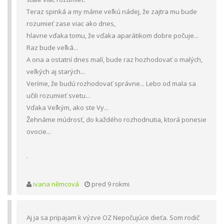
Teraz spinká a my máme veľkú nádej, že zajtra mu bude
rozumieť zase viac ako dnes,
hlavne vďaka tomu, že vďaka aparátikom dobre počuje...
Raz bude veľká...
A ona a ostatní dnes malí, bude raz hozhodovať o malých,
veľkých aj starých...
Veríme, že budú rozhodovať správne... Lebo od mala sa
učili rozumieť svetu...
Vďaka Veľkým, ako ste Vy...
Žehnáme múdrosť, do každého rozhodnutia, ktorá ponesie
ovocie...
.
ivana němcová
pred 9 rokmi
Aj ja sa pripajam k výzve OZ Nepočujúce dieťa. Som rodič