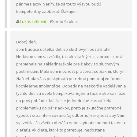
pár mesiacov. Verím, že sa touto výzvou budú
kompetentný zaoberať. Ďakujem
Lukáš Letkovič
pred 9 rokmi
Dobrý deň,
som budúca učiteľka detí so sluchovým postihnutím.
Nedávno som sa vrátila, tak ako každý rok, z praxe, ktorá
prebiehala na základnej škole pre žiakov so sluchovým
postihnutím. Mala som možnosť pracovať so žiakmi, ktorým
žiaľ nebola včas poskytnutá potrebná pomoc aj vo forme
kochleárnej implantácie. Dopady na neskoršie vzdelávanie
týchto detí sú oveľa komplikovanejšie a ťažšie ako sa môže
na prvý pohľad zdať. Nie je jednoduché zhrnúť celú
problematiku do pár riadkov, preto je skutočne potrebné
vypočuť si zainteresovanú (aj odbornú) verejnosť aby Vám
vysvetlila, čo všetko obnáša neposkytnutie pomoci takému
dieťaťu. Ak dieťa, ktoré to potrebuje, nedostane