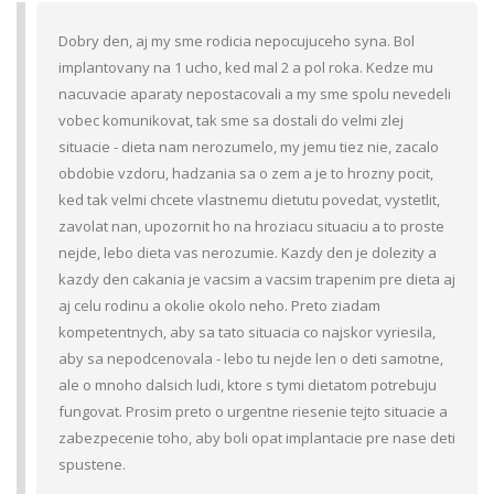
Dobry den, aj my sme rodicia nepocujuceho syna. Bol
implantovany na 1 ucho, ked mal 2 a pol roka. Kedze mu
nacuvacie aparaty nepostacovali a my sme spolu nevedeli
vobec komunikovat, tak sme sa dostali do velmi zlej
situacie - dieta nam nerozumelo, my jemu tiez nie, zacalo
obdobie vzdoru, hadzania sa o zem a je to hrozny pocit,
ked tak velmi chcete vlastnemu dietutu povedat, vystetlit,
zavolat nan, upozornit ho na hroziacu situaciu a to proste
nejde, lebo dieta vas nerozumie. Kazdy den je dolezity a
kazdy den cakania je vacsim a vacsim trapenim pre dieta aj
aj celu rodinu a okolie okolo neho. Preto ziadam
kompetentnych, aby sa tato situacia co najskor vyriesila,
aby sa nepodcenovala - lebo tu nejde len o deti samotne,
ale o mnoho dalsich ludi, ktore s tymi dietatom potrebuju
fungovat. Prosim preto o urgentne riesenie tejto situacie a
zabezpecenie toho, aby boli opat implantacie pre nase deti
spustene.