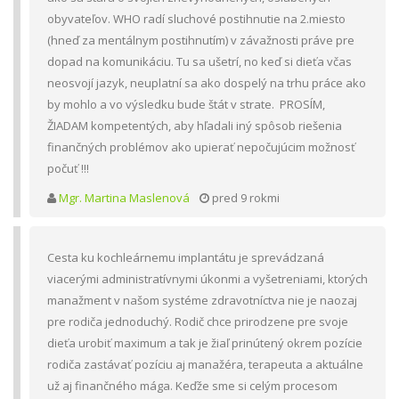
obyvateľov. WHO radí sluchové postihnutie na 2.miesto
(hneď za mentálnym postihnutím) v závažnosti práve pre
dopad na komunikáciu. Tu sa ušetrí, no keď si dieťa včas
neosvojí jazyk, neuplatní sa ako dospelý na trhu práce ako
by mohlo a vo výsledku bude štát v strate. PROSÍM,
ŽIADAM kompetentých, aby hľadali iný spôsob riešenia
finančných problémov ako upierať nepočujúcim možnosť
počuť !!!
Mgr. Martina Maslenová
pred 9 rokmi
Cesta ku kochleárnemu implantátu je sprevádzaná
viacerými administratívnymi úkonmi a vyšetreniami, ktorých
manažment v našom systéme zdravotníctva nie je naozaj
pre rodiča jednoduchý. Rodič chce prirodzene pre svoje
dieťa urobiť maximum a tak je žiaľ prinútený okrem pozície
rodiča zastávať pozíciu aj manažéra, terapeuta a aktuálne
už aj finančného mága. Keďže sme si celým procesom