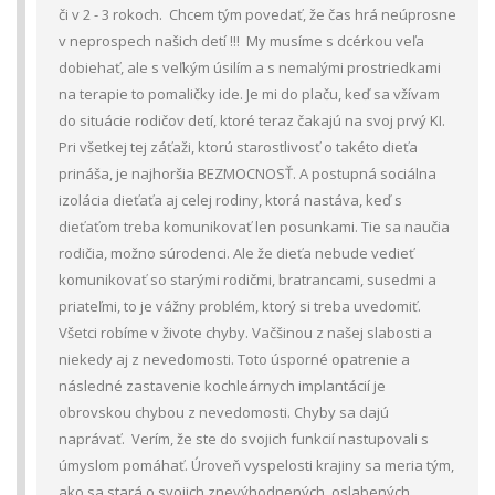
či v 2 - 3 rokoch. Chcem tým povedať, že čas hrá neúprosne
v neprospech našich detí !!! My musíme s dcérkou veľa
dobiehať, ale s veľkým úsilím a s nemalými prostriedkami
na terapie to pomaličky ide. Je mi do plaču, keď sa vžívam
do situácie rodičov detí, ktoré teraz čakajú na svoj prvý KI.
Pri všetkej tej záťaži, ktorú starostlivosť o takéto dieťa
prináša, je najhoršia BEZMOCNOSŤ. A postupná sociálna
izolácia dieťaťa aj celej rodiny, ktorá nastáva, keď s
dieťaťom treba komunikovať len posunkami. Tie sa naučia
rodičia, možno súrodenci. Ale že dieťa nebude vedieť
komunikovať so starými rodičmi, bratrancami, susedmi a
priateľmi, to je vážny problém, ktorý si treba uvedomiť.
Všetci robíme v živote chyby. Vačšinou z našej slabosti a
niekedy aj z nevedomosti. Toto úsporné opatrenie a
následné zastavenie kochleárnych implantácií je
obrovskou chybou z nevedomosti. Chyby sa dajú
naprávať. Verím, že ste do svojich funkcií nastupovali s
úmyslom pomáhať. Úroveň vyspelosti krajiny sa meria tým,
ako sa stará o svojich znevýhodnených, oslabených