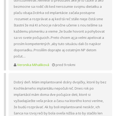
dorozumievali..Neviete si predstavit aké je to ťažke a ako
bezmocne sa rodič cíti ked nerozumie svojmu dietatku a
plaču obaja.Dcérka od implantácie začala postupne
rozumiet a rozprávat a aj ked tá reč stále nieje čistá sme
štastní že má KI a hoci je náročne učenie s nou tešíme sa
každemu písmenku a vieme ,že bude hovorit a pohybovat
sa vo svete počujucich..Preto chcem aj ja velmi apelovat a
prosím kompetentných ,aby tuto situáciu dali čo najskor
doporiadku..Prosíííím doprajte aj ostatným NP detom
počut....
Veronika Mihaliková
pred 9 rokmi
Dobrý deň. Mám implantované dcéry dvojičky, ktoré by bez
Kochleárneho implantátu nepočuli nič. Dnes rok po
implantácií mám doma dve počujúce deti, ktoré si
vyžiadajúešte veľa práce a času na ktorého konci veríme,
že budú rozprávať. Ak by boli implantované neskôr, ich
šanca na rzvoj reči by bola oveľa nižšia a to by stačilo len