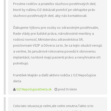
Prosíme rodičov a priateľov sluchovo postihnutých detí,
ktoré by nášmu OZ dokázali pomôcť pri obhajobe práv
sluchovo postihnutých detí, aby nás kontaktovali.
Ďakujeme Výboru pre osoby so zdravotným postihnutím,
Rade vlády pre ľudské práva, národnostné menšiny a
rodovú rovnosť, Ministerstvu zdravotníctva SR,
poisťovniam VšZP a Dôvera za to, že sa tejto situácií venujú
a veríme, že januárové rokovania povedú k obnoveniu
implantácií, na ktoré majú pacienti právo a nevyhnutne ich
potrebujú.
František Majtán a ďalší aktívni rodičia z OZ Nepočujúce
dieťa.
OZ NepočujúceDieťa.sk
pred 9 rokmi
Cela tato situacia je velmi,ale velmi smutna.Takto si to