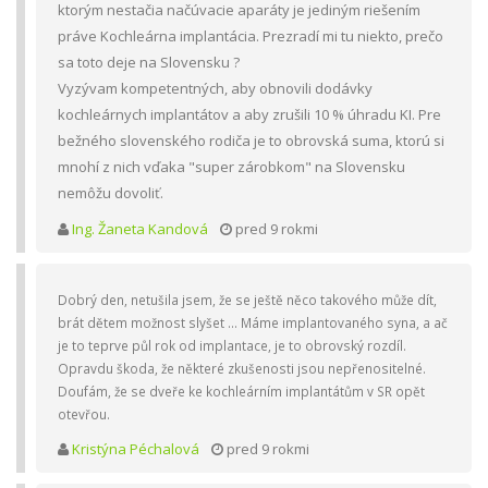
ktorým nestačia načúvacie aparáty je jediným riešením
práve Kochleárna implantácia. Prezradí mi tu niekto, prečo
sa toto deje na Slovensku ?
Vyzývam kompetentných, aby obnovili dodávky
kochleárnych implantátov a aby zrušili 10 % úhradu KI. Pre
bežného slovenského rodiča je to obrovská suma, ktorú si
mnohí z nich vďaka "super zárobkom" na Slovensku
nemôžu dovoliť.
Ing. Žaneta Kandová
pred 9 rokmi
Dobrý den, netušila jsem, že se ještě něco takového může dít,
brát dětem možnost slyšet ... Máme implantovaného syna, a ač
je to teprve půl rok od implantace, je to obrovský rozdíl.
Opravdu škoda, že některé zkušenosti jsou nepřenositelné.
Doufám, že se dveře ke kochleárním implantátům v SR opět
otevřou.
Kristýna Péchalová
pred 9 rokmi