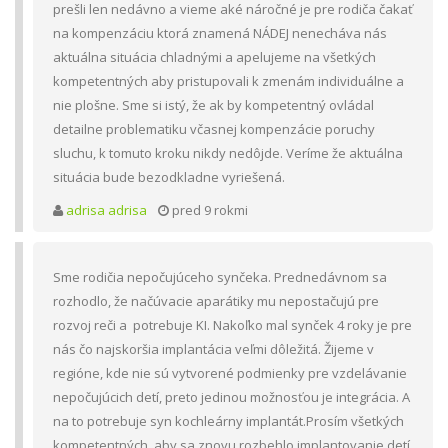
prešli len nedávno a vieme aké náročné je pre rodiča čakať
na kompenzáciu ktorá znamená NÁDEJ nenecháva nás
aktuálna situácia chladnými a apelujeme na všetkých
kompetentných aby pristupovali k zmenám individuálne a
nie plošne. Sme si istý, že ak by kompetentný ovládal
detailne problematiku včasnej kompenzácie poruchy
sluchu, k tomuto kroku nikdy nedôjde. Veríme že aktuálna
situácia bude bezodkladne vyriešená.
adrisa adrisa
pred 9 rokmi
Sme rodičia nepočujúceho synčeka. Prednedávnom sa
rozhodlo, že načúvacie aparátiky mu nepostačujú pre
rozvoj reči a potrebuje KI. Nakoľko mal synček 4 roky je pre
nás čo najskoršia implantácia veľmi dôležitá. Žijeme v
regióne, kde nie sú vytvorené podmienky pre vzdelávanie
nepočujúcich detí, preto jedinou možnosťou je integrácia. A
na to potrebuje syn kochleárny implantát.Prosím všetkých
kompetentných, aby sa znovu rozbehlo implantovanie detí.