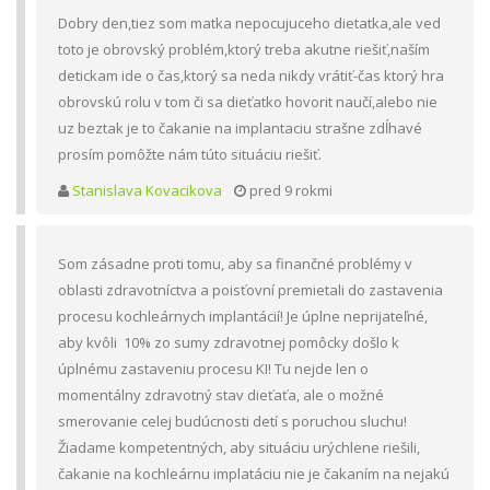
Dobry den,tiez som matka nepocujuceho dietatka,ale ved
toto je obrovský problém,ktorý treba akutne riešiť,naším
detickam ide o čas,ktorý sa neda nikdy vrátiť-čas ktorý hra
obrovskú rolu v tom či sa dieťatko hovorit naučí,alebo nie
uz beztak je to čakanie na implantaciu strašne zdĺhavé
prosím pomôžte nám túto situáciu riešiť.
Stanislava Kovacikova
pred 9 rokmi
Som zásadne proti tomu, aby sa finančné problémy v
oblasti zdravotníctva a poisťovní premietali do zastavenia
procesu kochleárnych implantácií! Je úplne neprijateľné,
aby kvôli 10% zo sumy zdravotnej pomôcky došlo k
úplnému zastaveniu procesu KI! Tu nejde len o
momentálny zdravotný stav dieťaťa, ale o možné
smerovanie celej budúcnosti detí s poruchou sluchu!
Žiadame kompetentných, aby situáciu urýchlene riešili,
čakanie na kochleárnu implatáciu nie je čakaním na nejakú