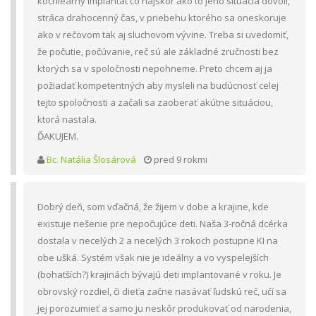
kochleárny implantát čo najskôr ako to jeho situácia dovolí,
stráca drahocenný čas, v priebehu ktorého sa oneskoruje
ako v rečovom tak aj sluchovom vývine. Treba si uvedomiť,
že počutie, počúvanie, reč sú ale základné zručnosti bez
ktorých sa v spoločnosti nepohneme. Preto chcem aj ja
požiadať kompetentných aby mysleli na budúcnosť celej
tejto spoločnosti a začali sa zaoberať akútne situáciou,
ktorá nastala.
ĎAKUJEM.
Bc. Natália Šlosárová
pred 9 rokmi
Dobrý deň, som vďačná, že žijem v dobe a krajine, kde
existuje riešenie pre nepočujúce deti. Naša 3-ročná dcérka
dostala v necelých 2 a necelých 3 rokoch postupne KI na
obe ušká. Systém však nie je ideálny a vo vyspelejších
(bohatších?) krajinách bývajú deti implantované v roku. Je
obrovský rozdiel, či dieťa začne nasávať ľudskú reč, učí sa
jej porozumieť a samo ju neskôr produkovať od narodenia,