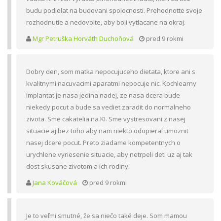
budu podielat na budovani spolocnosti. Prehodnotte svoje
rozhodnutie a nedovolte, aby boli vytlacane na okraj.
Mgr Petruška Horváth Duchoňová
pred 9 rokmi
Dobry den, som matka nepocujuceho dietata, ktore ani s
kvalitnymi nacuvacimi aparatmi nepocuje nic. Kochlearny
implantat je nasa jedina nadej, ze nasa dcera bude
niekedy pocut a bude sa vediet zaradit do normalneho
zivota. Sme cakatelia na KI. Sme vystresovani z nasej
situacie aj bez toho aby nam niekto odopieral umoznit
nasej dcere pocut. Preto ziadame kompetentnych o
urychlene vyriesenie situacie, aby netrpeli deti uz aj tak
dost skusane zivotom a ich rodiny.
Jana Kováčová
pred 9 rokmi
Je to veľmi smutné, že sa niečo také deje. Som mamou