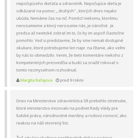
nepočujúceho dieťaťa a zdravotník. Nepočujúce dieťa je
odkázané na pomoc ,, druhých" , ktorých dnes nejako
ubúda. Nemáme čas na nič. Pomôcť niekomu, ktorému
nerozumieme a ktorý nerozumie nás, je náročné. Je
predsa až neetické zobrať im to, čo by im aspoň čiastočne
pomohlo. Ved si predstavme, že by sme nemali dostupné
okuliare, ktoré potrebujeme len napr. na čítanie, ako veľmi
by nás to obmedzilo. Verim, že tieto komentáre niekoho z
kompetentných presvedčia a budú sa snažiť rokovať o
tomto nezmyselnom rozhodnutí.
Margita Rafajova
pred 9 rokmi
Dnes na Ministerstve zdravotníctva SR prebehlo stretnutie,
ktoré ministerstvo iniciovalo na podnet Rady vlády pre
ľudské práva, národnostné menšiny a rodovú rovnosť, ako
reakciu na náš otvorený list.
Žiaľ, situácia sluchovo postihnutých detí sa na teraz