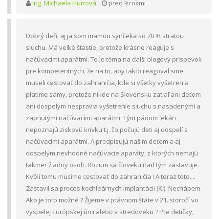
Ing. Michaela Hurtová
pred 9 rokmi
Dobrý deň, aj ja som mamou synčeka so 70 % stratou
sluchu. Má veľké štastie, pretože krásne reaguje s
načúvacími aparátmi. To je téma na ďalší blogový príspevok
pre kompetentných, že na to, aby takto reagoval sme
museli cestovať do zahraničia, kde si všetky vyšetrenia
platíme samy, pretože nikde na Slovensku zatiaľ ani deťom
ani dospelým nespravia vyšetrenie sluchu s nasadenými a
zapnutými načúvacími aparátmi. Tým pádom lekári
nepoznajú ziskovú krivku t.j. čo počujú deti aj dospelí s
načúvacími aparátmi. A predpisujú našim deťom a aj
dospelým nevhodné načúvacie aparáty, z ktorých nemajú
takmer žiadny osoh. Rozum sa človeku nad tým zastavuje.
Kvôli tomu musíme cestovať do zahraničia ! A teraz toto....
Zastavil sa proces kochleárnych implantácií (KI). Nechápem.
Ako je toto možné ? Žijeme v právnom štáte v 21. storočí vo
vyspelej Európskej únii alebo v stredoveku ? Pre detičky,