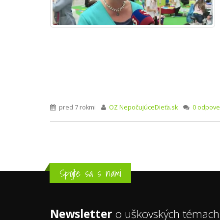
pred 7 rokmi
OZ NepočujúceDieťa.sk
0 odpove
Spojte sa s nami
Newsletter
o uškovských témach