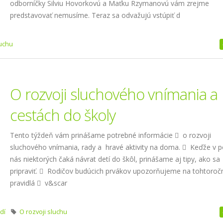
odborníčky Silviu Hovorkovú a Maťku Rzymanovú vám zrejme
predstavovať nemusíme. Teraz sa odvažujú vstúpiť d
luchu
O rozvoji sluchového vnímania a
cestách do školy
Tento týždeň vám prinášame potrebné informácie  o rozvoji
sluchového vnímania, rady a hravé aktivity na doma.  Keďže v 
nás niektorých čaká návrat detí do škôl, prinášame aj tipy, ako sa
pripraviť.  Rodičov budúcich prvákov upozorňujeme na tohtoroč
pravidlá  v&scar
dí
O rozvoji sluchu