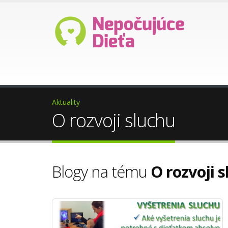
Ako darovať 2%?
Pomoc p
Aktuality
O rozvoji sluchu
Blogy na tému
O rozvoji 