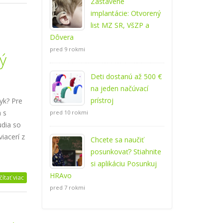
Zastavené
implantácie: Otvorený
list MZ SR, VšZP a
Dôvera
pred 9 rokmi
ý
Deti dostanú až 500 €
na jeden načúvací
prístroj
yk? Pre
 s
pred 10 rokmi
udia so
iacerí z
Chcete sa naučiť
posunkovať? Stiahnite
si aplikáciu Posunkuj
HRAvo
čítať viac
pred 7 rokmi