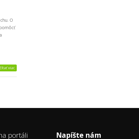
uchu. O
 pomôcť
a
čítať viac
a portáli
Napíšte nám