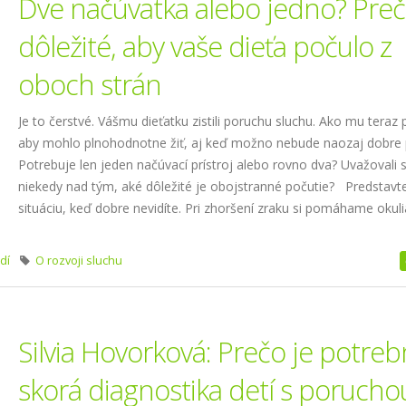
Dve načúvatka alebo jedno? Preč
dôležité, aby vaše dieťa počulo z
oboch strán
Je to čerstvé. Vášmu dieťatku zistili poruchu sluchu. Ako mu teraz
aby mohlo plnohodnotne žiť, aj keď možno nebude naozaj dobre 
Potrebuje len jeden načúvací prístroj alebo rovno dva? Uvažovali 
niekedy nad tým, aké dôležité je obojstranné počutie? Predstavte
situáciu, keď dobre nevidíte. Pri zhoršení zraku si pomáhame okul
sp
dí
O rozvoji sluchu
Silvia Hovorková: Prečo je potre
skorá diagnostika detí s porucho