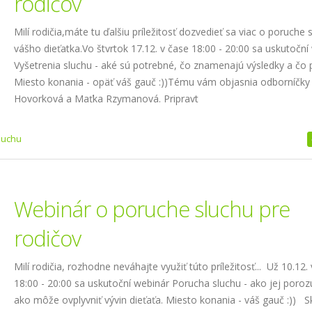
rodičov
Milí rodičia,máte tu ďalšiu príležitosť dozvedieť sa viac o poruche 
vášho dieťatka.Vo štvrtok 17.12. v čase 18:00 - 20:00 sa uskutoční
Vyšetrenia sluchu - aké sú potrebné, čo znamenajú výsledky a čo
Miesto konania - opäť váš gauč :))Tému vám objasnia odborníčky S
Hovorková a Maťka Rzymanová. Pripravt
sluchu
Webinár o poruche sluchu pre
rodičov
Milí rodičia, rozhodne neváhajte využiť túto príležitosť... Už 10.12.
18:00 - 20:00 sa uskutoční webinár Porucha sluchu - ako jej poroz
ako môže ovplyvniť vývin dieťaťa. Miesto konania - váš gauč :)) S