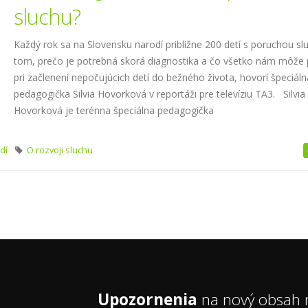
sluchu?
Každý rok sa na Slovensku narodí približne 200 detí s poruchou sl
tom, prečo je potrebná skorá diagnostika a čo všetko nám môže
pri začlenení nepočujúcich detí do bežného života, hovorí špeciáln
pedagogička Silvia Hovorková v reportáži pre televíziu TA3. Silvia
Hovorková je terénna špeciálna pedagogička
dí
O rozvoji sluchu
Upozornenia
na nový obsah n