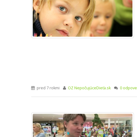
pred 7 rokmi
OZ NepočujúceDieťa.sk
0 odpove