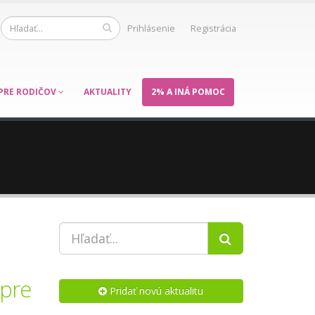
Prihlásenie
Registrácia
PRE RODIČOV
AKTUALITY
2% A INÁ POMOC
 pre
Pridať novú aktualitu