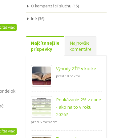
O kompenzácií sluchu (15)
Iné (36)
čítať viac
Najčítanejšie
Najnovšie
príspevky
komentáre
Výhody ZŤP v kocke
pred 10 rokmi
pondelok
Poukázanie 2% z dane
né
- ako na to v roku
2026?
pred 5 mesiacmi
čítať viac