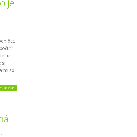
o je
 pomôcť,
počuť?
ste už
 si
iarmi so
čítať viac
bná
u