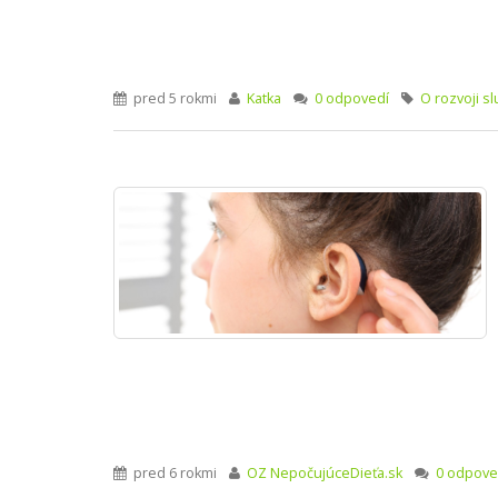
pred 5 rokmi
Katka
0 odpovedí
O rozvoji s
pred 6 rokmi
OZ NepočujúceDieťa.sk
0 odpove