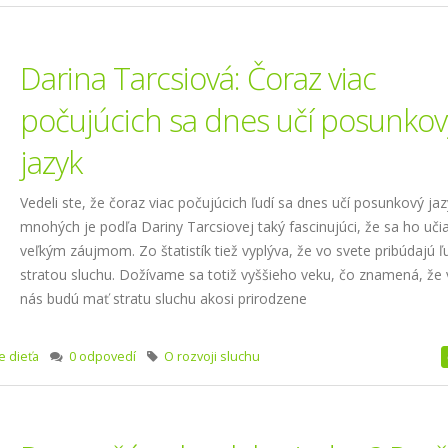
Darina Tarcsiová: Čoraz viac
počujúcich sa dnes učí posunkov
jazyk
Vedeli ste, že čoraz viac počujúcich ľudí sa dnes učí posunkový jaz
mnohých je podľa Dariny Tarcsiovej taký fascinujúci, že sa ho učia
veľkým záujmom. Zo štatistík tiež vyplýva, že vo svete pribúdajú ľ
stratou sluchu. Dožívame sa totiž vyššieho veku, čo znamená, že v
nás budú mať stratu sluchu akosi prirodzene
e dieťa
0 odpovedí
O rozvoji sluchu