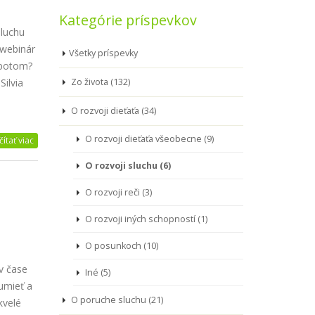
Kategórie príspevkov
sluchu
 webinár
Všetky príspevky
 potom?
ilvia
Zo života (132)
O rozvoji dieťaťa (34)
O rozvoji dieťaťa všeobecne (9)
čítať viac
O rozvoji sluchu (6)
O rozvoji reči (3)
O rozvoji iných schopností (1)
O posunkoch (10)
 v čase
Iné (5)
umieť a
O poruche sluchu (21)
kvelé