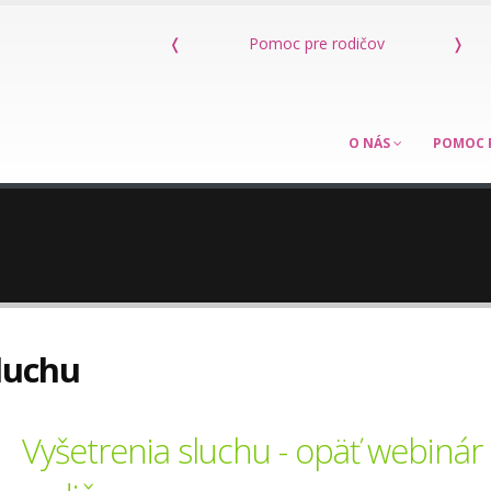
re rodičov
❬
Kniha Máme dieťa s poruchou sluchu
❭
O NÁS
POMOC 
sluchu
Vyšetrenia sluchu - opäť webinár