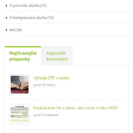
O poruche sluchu (21)
O kompenzácií sluchu (15)
Iné (36)
Najčítanejšie
Najnovšie
príspevky
komentáre
Výhody ZŤP v kocke
pred 10 rokmi
Poukázanie 2% z dane - ako na to v roku 2026?
pred 5 mesiacmi