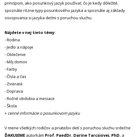
princípom, ako posunkový jazyk používať, čo je kedy dôležité,
spoznáte rôzne typy posunkového jazyka a spoznáte aj základy
osvojovania si jazyka deťmi s poruchou sluchu.
Nájdete v nej tieto témy:
- Rodina
- Jedlo a nápoje
- Oblečenie
- Môj domov
- Farby
- Čísla a čas
- Zvieratá
- Doprava
- Ročné obdobia a mesiace
- Škola
+
cenné informácie o posunkovom jazyku
V mene všetkých rodičov a priateľov detí s poruchou sluchu srdečne
ĎAKUJEME
autorkám
Prof. PaedDr. Darine Tarcsiovej, PhD.
a