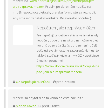
môžete na
www.dobrakrajina.sk/sk/projekt/nepocujem-
ale-rozpravat-mozem
Prosím po dare nám napíšte na
info@nepocujucedieta.sk, pre akú formu ste sa rozhodli,
aby sme mohli ostať v kontakte. Do skorého počutia :)
Nepočujem, ale rozprávať môžem
Pre nepočujúce deti je v stávke veľa - ak nikdy
nepočuli, bude pre ne skoro nemožné vedieť
hovoriť, odzerať a čítať s porozumením. Celý
počujúci svet im ostane zatvorený. Nemusí to
tak byť, stačí pár kúziel a my v OZ Nepočujúce
Dieťa ich poznáme!
https://www.dobrakrajina.sk/sk/projekt/ne
pocujem-ale-rozpravat-mozem
OZ NepočujúceDieťa.sk
pred 7 rokmi
Mozem sa opytat ci sa ta kniha da este zakupit?
Marián Kováč
pred 3 rokmi