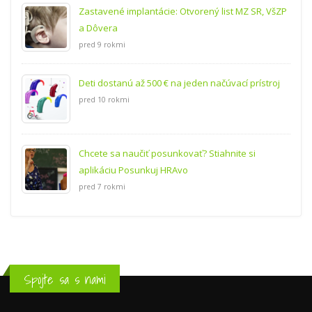
Zastavené implantácie: Otvorený list MZ SR, VšZP
a Dôvera
pred 9 rokmi
Deti dostanú až 500 € na jeden načúvací prístroj
pred 10 rokmi
Chcete sa naučiť posunkovať? Stiahnite si
aplikáciu Posunkuj HRAvo
pred 7 rokmi
Spojte sa s nami