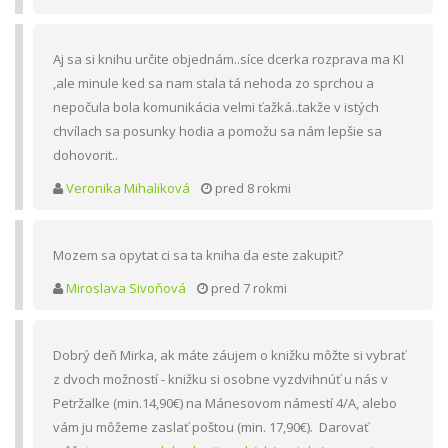
Aj sa si knihu určite objednám..síce dcerka rozprava ma KI
,ale minule ked sa nam stala tá nehoda zo sprchou a
nepočula bola komunikácia velmi ťažká..takže v istých
chvílach sa posunky hodia a pomožu sa nám lepšie sa
dohovorit..
Veronika Mihaliková
pred 8 rokmi
Mozem sa opytat ci sa ta kniha da este zakupit?
Miroslava Sivoňová
pred 7 rokmi
Dobrý deň Mirka, ak máte záujem o knižku môžte si vybrať
z dvoch možností - knižku si osobne vyzdvihnúť u nás v
Petržalke (min.14,90€) na Mánesovom námestí 4/A, alebo
vám ju môžeme zaslať poštou (min. 17,90€). Darovať