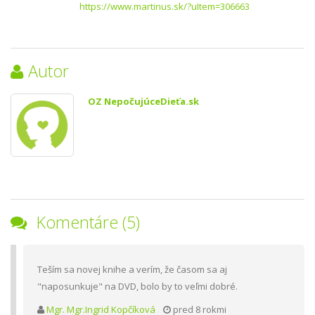
https://www.martinus.sk/?uItem=306663
Autor
OZ NepočujúceDieťa.sk
Komentáre (5)
Teším sa novej knihe a verím, že časom sa aj
"naposunkuje" na DVD, bolo by to veľmi dobré.
Mgr. Mgr.Ingrid Kopčíková
pred 8 rokmi