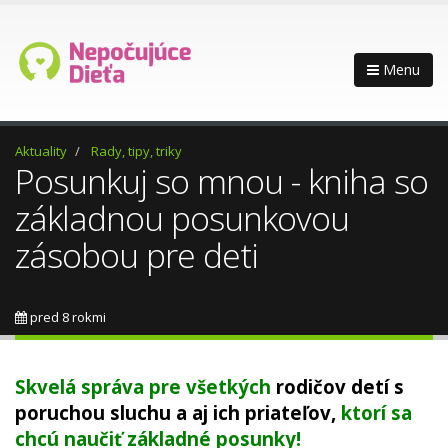
Menu
Aktuality
Rady, tipy, triky
Posunkuj so mnou - kniha so
základnou posunkovou
zásobou pre deti
pred 8 rokmi
Skvelá správa pre všetkých
rodičov detí s
poruchou sluchu a aj ich priateľov,
ktorí sa
chcú naučiť základné posunky!