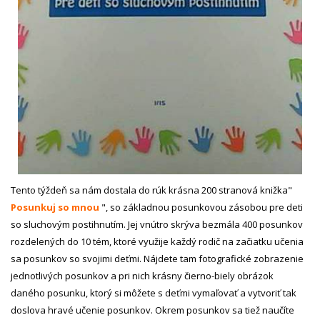
Tento týždeň sa nám dostala do rúk krásna 200 stranová knižka"
Posunkuj so mnou
", so základnou posunkovou zásobou pre deti
so sluchovým postihnutím. Jej vnútro skrýva bezmála 400 posunkov
rozdelených do 10 tém, ktoré využije každý rodič na začiatku učenia
sa posunkov so svojimi deťmi. Nájdete tam fotografické zobrazenie
jednotlivých posunkov a pri nich krásny čierno-biely obrázok
daného posunku, ktorý si môžete s deťmi vymaľovať a vytvoriť tak
doslova hravé učenie posunkov. Okrem posunkov sa tiež naučíte