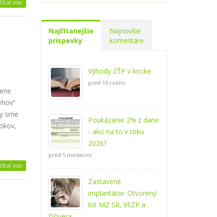
čítať viac
Najčítanejšie
Najnovšie
príspevky
komentáre
Výhody ZŤP v kocke
pred 10 rokmi
mene
ehov“
by sme
Poukázanie 2% z dane
rokov,
- ako na to v roku
2026?
pred 5 mesiacmi
čítať viac
Zastavené
implantácie: Otvorený
list MZ SR, VšZP a
Dôvera