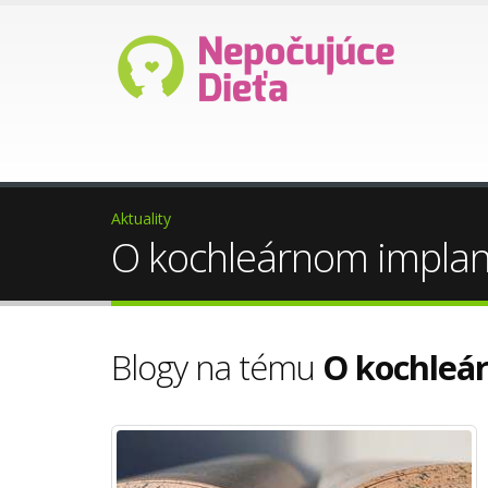
Ako darovať 2%?
Pomoc 
Aktuality
O kochleárnom implan
Blogy na tému
O kochleá