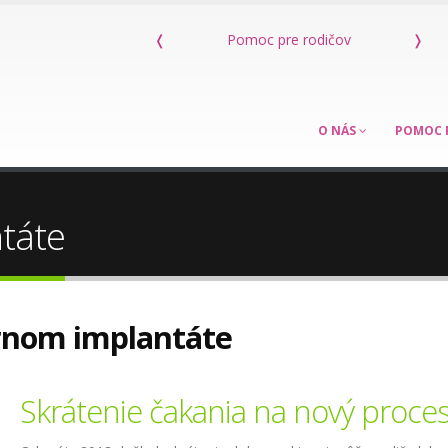
pre rodičov
❬
Kniha Máme dieťa s poruchou sluchu
❭
O NÁS
POMOC 
táte
rnom implantáte
Skrátenie čakania na nový proce