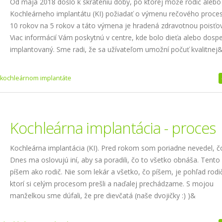
Od mája 2018 došlo k skráteniu doby, po ktorej môže rodič alebo 
Kochleárneho implantátu (KI) požiadať o výmenu rečového proce
10 rokov na 5 rokov a táto výmena je hradená zdravotnou poisťo
Viac informácií Vám poskytnú v centre, kde bolo dieťa alebo dospe
implantovaný. Sme radi, že sa užívateľom umožní počuť kvalitnej
 kochleárnom implantáte
Kochleárna implantácia - proces
Kochleárna implantácia (KI). Pred rokom som poriadne nevedel, čo
Dnes ma oslovujú iní, aby sa poradili, čo to všetko obnáša. Tento
píšem ako rodič. Nie som lekár a všetko, čo píšem, je pohľad rodi
ktorí si celým procesom prešli a naďalej prechádzame. S mojou
manželkou sme dúfali, že pre dievčatá (naše dvojičky :) )&