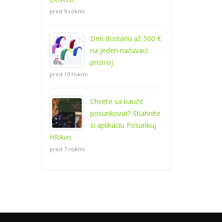
pred 9 rokmi
Deti dostanú až 500 €
na jeden načúvací
prístroj
pred 10 rokmi
Chcete sa naučiť
posunkovať? Stiahnite
si aplikáciu Posunkuj
HRAvo
pred 7 rokmi