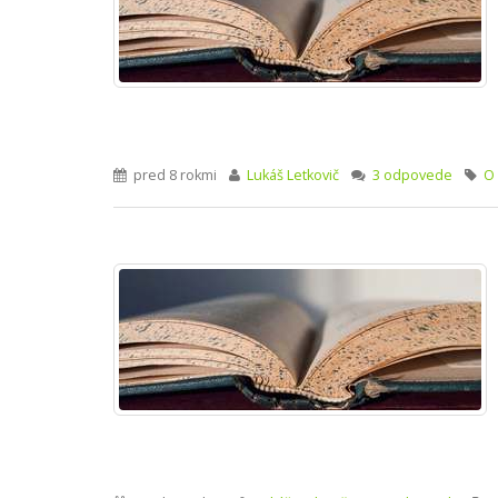
pred 8 rokmi
Lukáš Letkovič
3 odpovede
O