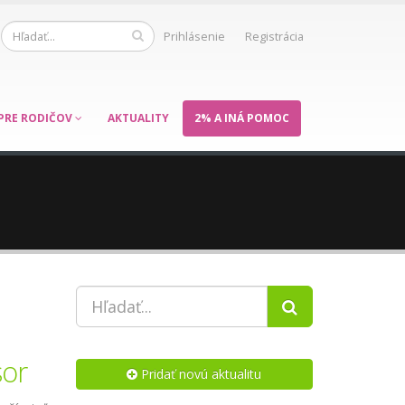
Prihlásenie
Registrácia
PRE RODIČOV
AKTUALITY
2% A INÁ POMOC
sor
Pridať novú aktualitu