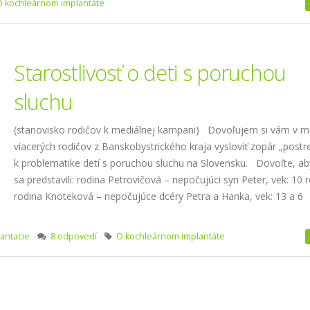
O kochleárnom implantáte
Starostlivosť o deti s poruchou
sluchu
(stanovisko rodičov k mediálnej kampani) Dovoľujem si vám v 
viacerých rodičov z Banskobystrického kraja vysloviť zopár „postr
k problematike detí s poruchou sluchu na Slovensku. Dovoľte, a
sa predstavili: rodina Petrovičová – nepočujúci syn Peter, vek: 10 
rodina Knoteková – nepočujúce dcéry Petra a Hanka, vek: 13 a 6
antacie
8 odpovedí
O kochleárnom implantáte