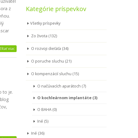
užívateľ
Kategórie príspevkov
sora z
vňou.
lý
Všetky príspevky
&scar
Zo života (132)
čítať viac
O rozvoji dieťaťa (34)
O poruche sluchu (21)
O kompenzácií sluchu (15)
O načúvacích aparátoch (7)
 to je.
O kochleárnom implantáte (3)
 blog
čov,
O BAHA (0)
Iné (5)
Iné (36)