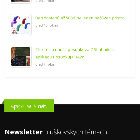
pred 9 rokmi
Deti dostanú až 500 € na jeden načúvací prístroj
pred 10 rokmi
Chcete sa naučiť posunkovať? Stiahnite si
aplikáciu Posunkuj HRAvo
pred 7 rokmi
Spojte sa s nami
Newsletter
o uškovských témach