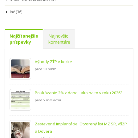
Iné (36)
Najčítanejšie
Najnovšie
príspevky
komentáre
Výhody ZŤP v kocke
pred 10 rokmi
Poukázanie 2% z dane - ako na to v roku 2026?
pred 5 mesiacmi
Zastavené implantácie: Otvorený list MZ SR, VšZP
a Dôvera