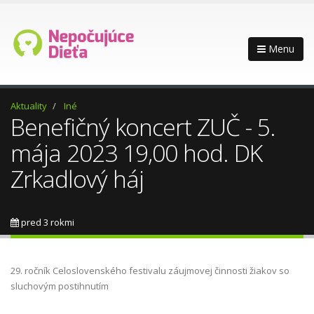
Menu
Aktuality
Iné
Benefičný koncert ZUČ - 5.
mája 2023 19,00 hod. DK
Zrkadlový háj
pred 3 rokmi
29. ročník Celoslovenského festivalu záujmovej činnosti žiakov so
sluchovým postihnutím