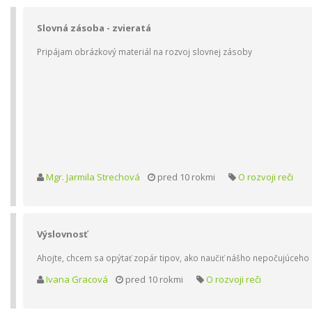
Slovná zásoba - zvieratá
Pripájam obrázkový materiál na rozvoj slovnej zásoby
Mgr. Jarmila Strechová
pred 10 rokmi
O rozvoji reči
Výslovnosť
Ahojte, chcem sa opýtať zopár tipov, ako naučiť nášho nepočujúceho M
Ivana Gracová
pred 10 rokmi
O rozvoji reči