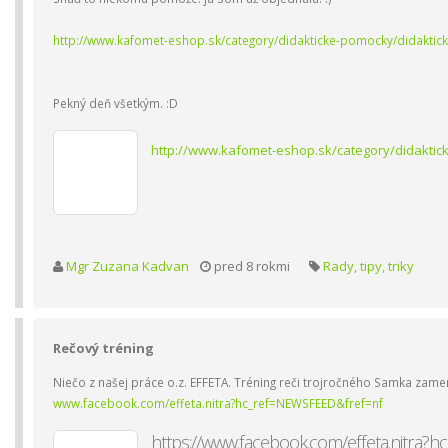
http://www.kafomet-eshop.sk/category/didakticke-pomocky/dida
Pekný deň všetkým. :D
http://www.kafomet-eshop.sk/category/didak
Mgr Zuzana Kadvan
pred 8 rokmi
Rady, tipy, triky
Rečový tréning
Niečo z našej práce o.z. EFFETA. Tréning reči trojročného Samka zame
www.facebook.com/effeta.nitra?hc_ref=NEWSFEED&fref=nf
https://www.facebook.com/effeta.nitra