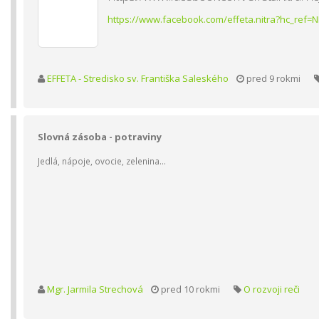
https://www.facebook.com/effeta.nitra?hc_ref
EFFETA - Stredisko sv. Františka Saleského
pred 9 rokmi
Slovná zásoba - potraviny
Jedlá, nápoje, ovocie, zelenina...
Mgr. Jarmila Strechová
pred 10 rokmi
O rozvoji reči