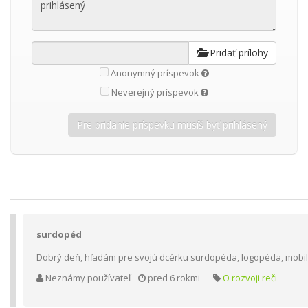
Pridať prílohy
Anonymný príspevok
Neverejný príspevok
surdopéd
Dobrý deň, hľadám pre svojú dcérku surdopéda, logopéda, mobiln
Neznámy používateľ
pred 6 rokmi
O rozvoji reči