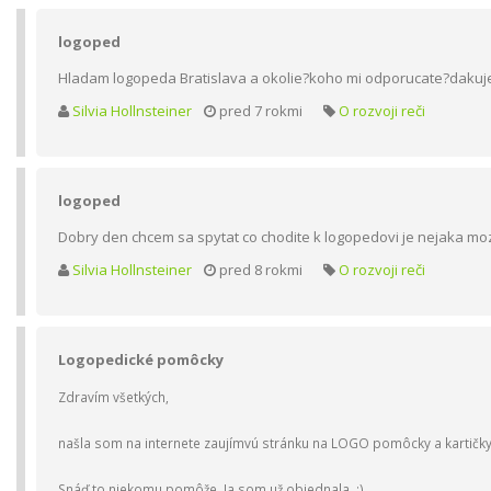
logoped
Hladam logopeda Bratislava a okolie?koho mi odporucate?daku
Silvia Hollnsteiner
pred 7 rokmi
O rozvoji reči
logoped
Dobry den chcem sa spytat co chodite k logopedovi je nejaka m
Silvia Hollnsteiner
pred 8 rokmi
O rozvoji reči
Logopedické pomôcky
Zdravím všetkých,
našla som na internete zaujímvú stránku na LOGO pomôcky a kartičky. 
Snáď to niekomu pomôže. Ja som už objednala. :)