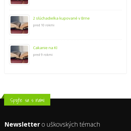
2 slúchadielka kupované v Brne
pred 10 rokmi
Cakanie na KI
pred 9 rokmi
Spojte sa s nami
Newsletter
o uškovských témach