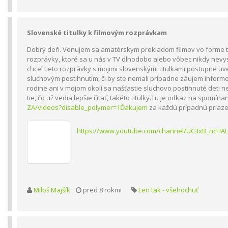
Slovenské titulky k filmovým rozprávkam
Dobrý deň. Venujem sa amatérskym prekladom filmov vo forme tit
rozprávky, ktoré sa u nás v TV dlhodobo alebo vôbec nikdy nevys
chcel tieto rozprávky s mojimi slovenskými titulkami postupne 
sluchovým postihnutím, či by ste nemali prípadne záujem informo
rodine ani v mojom okolí sa našťastie sluchovo postihnuté deti ne
tie, čo už vedia lepšie čítať, takéto titulky.Tu je odkaz na spomín
ZA/videos?disable_polymer=1Ďakujem
za každú prípadnú priaz
https://www.youtube.com/channel/UC3xB_ncHA
Miloš Majšík
pred 8 rokmi
Len tak - všehochuť