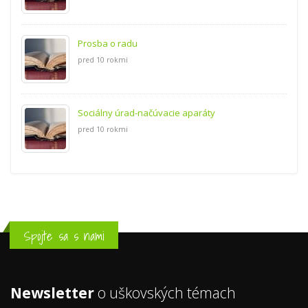
Prosba o radu
pred 10 rokmi
Sociálny úrad-načúvacie aparáty
pred 10 rokmi
Spojte sa s nami
Newsletter
o uškovských témach