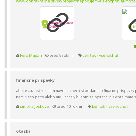
www.dobrakrajina.sk/sk/projekt/nepocujem-ale-rozpravat-moz
Fero Majtán
pred 9 rokmi
Len tak - všehochuť
financne prispevky
ahojte ..uz asi rok nam navrhuju nech si podame o finacne prispevky 
nam nieco patry alebo nie....chcely bi som sa opitat ci niektora mate
simona joskova
pred 10 rokmi
Len tak - všehochuť
otazka