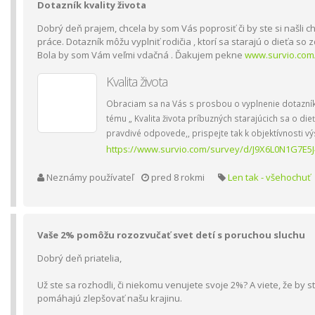
Dotazník kvality života
Dobrý deň prajem, chcela by som Vás poprosiť či by ste si našli ch
práce. Dotazník môžu vyplniť rodičia , ktorí sa starajú o dieťa s
Bola by som Vám veľmi vdačná . Ďakujem pekne
www.survio.com
Kvalita života
Obraciam sa na Vás s prosbou o vyplnenie dotazníka
tému „ Kvalita života príbuzných starajúcich sa o d
pravdivé odpovede,, prispejte tak k objektívnosti v
https://www.survio.com/survey/d/J9X6L0N1G7E5
Neznámy používateľ
pred 8 rokmi
Len tak - všehochuť
Vaše 2% pomôžu rozozvučať svet detí s poruchou sluchu
Dobrý deň priatelia,
Už ste sa rozhodli, či niekomu venujete svoje 2%? A viete, že by
pomáhajú zlepšovať našu krajinu.