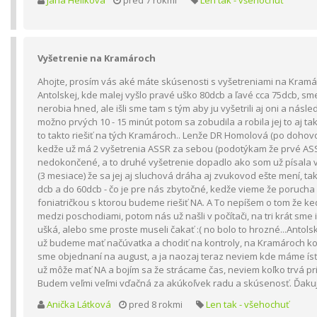
Jana Helíková
pred 7 rokmi
Len tak - všehochuť
Vyšetrenie na Kramároch
Ahojte, prosím vás aké máte skúsenosti s vyšetreniami na Kra
Antolskej, kde malej vyšlo pravé uško 80dcb a ľavé cca 75dcb, sme 
nerobia hned, ale išli sme tam s tým aby ju vyšetrili aj oni a násl
možno prvých 10 - 15 minút potom sa zobudila a robila jej to aj t
to takto riešiť na tých Kramároch.. Lenže DR Homolová (po doho
kedže už má 2 vyšetrenia ASSR za sebou (podotýkam že prvé ASSR 
nedokončené, a to druhé vyšetrenie dopadlo ako som už písala vy
(3 mesiace) že sa jej aj sluchová dráha aj zvukovod ešte mení, takž
dcb a do 60dcb - čo je pre nás zbytočné, kedže vieme že porucha
foniatričkou s ktorou budeme riešiť NA. A To nepíšem o tom že ked
medzi poschodiami, potom nás už našli v počítači, na tri krát sme 
ušká, alebo sme proste museli čakať :( no bolo to hrozné...Antolsk
už budeme mať načúvatka a chodiť na kontroly, na Kramároch k
sme objednaní na august, a ja naozaj teraz neviem kde máme ísť,
už môže mať NA a bojím sa že strácame čas, neviem koľko trvá pri
Budem veľmi veľmi vďačná za akúkoľvek radu a skúsenosť. Ďak
Anička Látková
pred 8 rokmi
Len tak - všehochuť