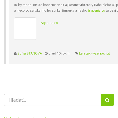
uz by mohol niekto konecne riesit aj kostne vibratory Baha alebo ak j
a nieco co sa tyka mojho synka Simonka a nasho
trapenia.co
tu ozaj t
trapenia.co
Soňa STANOVA
pred 10 rokmi
Len tak - všehochuť