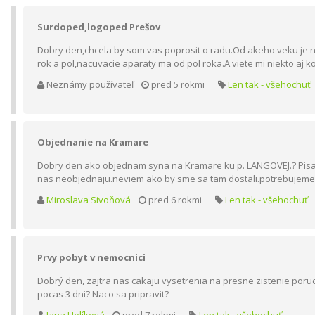
Surdoped,logoped Prešov
Dobry den,chcela by som vas poprosit o radu.Od akeho veku je n
rok a pol,nacuvacie aparaty ma od pol roka.A viete mi niekto a
Neznámy používateľ
pred 5 rokmi
Len tak - všehochuť
Objednanie na Kramare
Dobry den ako objednam syna na Kramare ku p. LANGOVEJ.? Pisala 
nas neobjednaju.neviem ako by sme sa tam dostali.potrebujeme 
Miroslava Sivoňová
pred 6 rokmi
Len tak - všehochuť
Prvy pobyt v nemocnici
Dobrý den, zajtra nas cakaju vysetrenia na presne zistenie poru
pocas 3 dni? Naco sa pripravit?