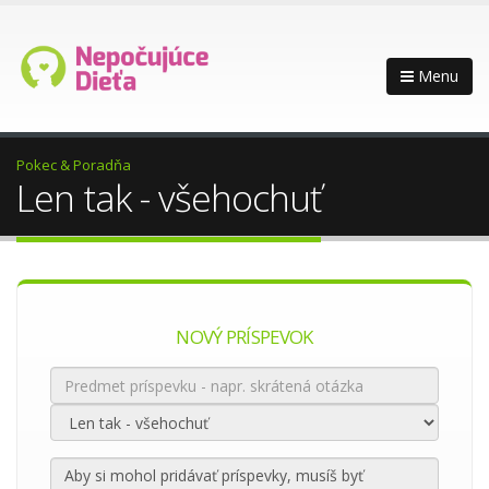
Menu
Pokec & Poradňa
Len tak - všehochuť
NOVÝ PRÍSPEVOK