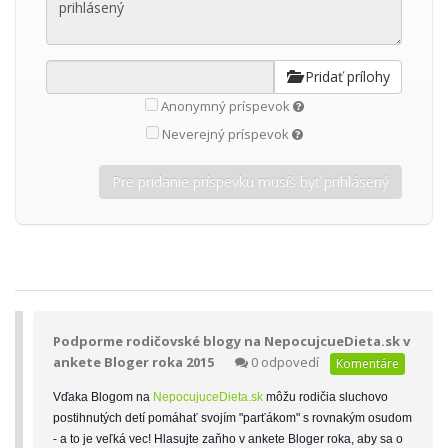
Pridať prílohy
Anonymný príspevok
Neverejný príspevok
Podporme rodičovské blogy na NepocujcueDieta.sk v
ankete Bloger roka 2015
0 odpovedí
Komentáre
Vďaka Blogom na
NepocujuceDieta.sk
môžu rodičia sluchovo
postihnutých detí pomáhať svojím "parťákom" s rovnakým osudom
- a to je veľká vec! Hlasujte zaňho v ankete Bloger roka, aby sa o