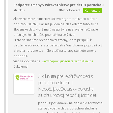
Podporte zmeny v zdravotníctve pre deti s poruchou
sluchu
0 odpovedí
Komentáre
Ako všetci viete, situácia v zdravotnej starostlivosti o deti s
poruchou sluchu, žiaľ, nie je ideálna. Následkom toho sú na
Slovensku deti, ktoré majú nesprávne nastavené načúvacie
prístroje, čo ich môže poznačiť na celý život.
Preto sa snažíme presadzovať zmeny, ktoré prispejú k
zlepšeniu zdravotnej starostlivosti a Vás chceme poprosiť o 3
kliknutia - presne tak málo stačí na to, aby ste tieto zmeny
podporili.
Viac sa dočítate na
www.nepocujucedieta.sk/trikliknutia
Ďakujeme!
3 kliknutia pre lepší život detí s
poruchou sluchu |
NepočujúceDieťa.sk - porucha
sluchu, rozvoj nepočujúcich detí
Jednou z požiadaviek na zlepšenie zdravotnej
starostlivosti o deti s poruchou sluchu je