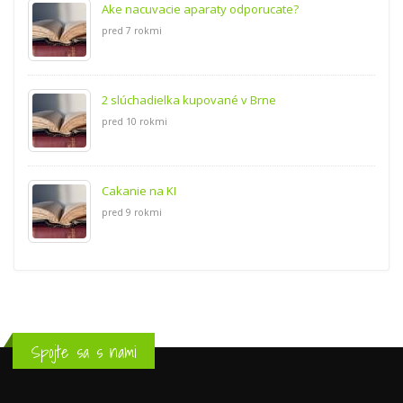
Ake nacuvacie aparaty odporucate?
pred 7 rokmi
2 slúchadielka kupované v Brne
pred 10 rokmi
Cakanie na KI
pred 9 rokmi
Spojte sa s nami