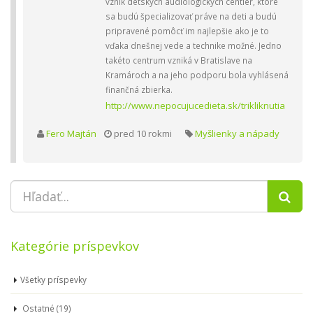
vznik detských audiologických centier, ktoré
sa budú špecializovať práve na deti a budú
pripravené pomôcť im najlepšie ako je to
vďaka dnešnej vede a technike možné. Jedno
takéto centrum vzniká v Bratislave na
Kramároch a na jeho podporu bola vyhlásená
finančná zbierka.
http://www.nepocujucedieta.sk/trikliknutia
Fero Majtán
pred 10 rokmi
Myšlienky a nápady
Kategórie príspevkov
Všetky príspevky
Ostatné (19)