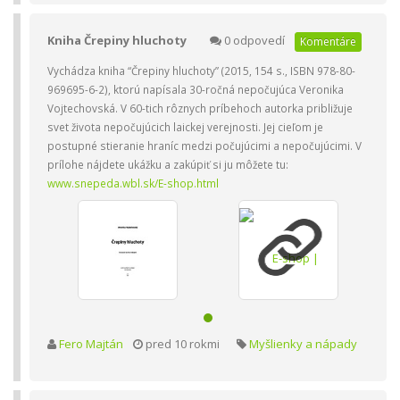
Kniha Črepiny hluchoty
0 odpovedí
Komentáre
Vychádza kniha “Črepiny hluchoty” (2015, 154 s., ISBN 978-80-
969695-6-2), ktorú napísala 30-ročná nepočujúca Veronika
Vojtechovská. V 60-tich rôznych príbehoch autorka približuje
svet života nepočujúcich laickej verejnosti. Jej cieľom je
postupné stieranie hraníc medzi počujúcimi a nepočujúcimi. V
prílohe nájdete ukážku a zakúpiť si ju môžete tu:
www.snepeda.wbl.sk/E-shop.html
Fero Majtán
pred 10 rokmi
Myšlienky a nápady