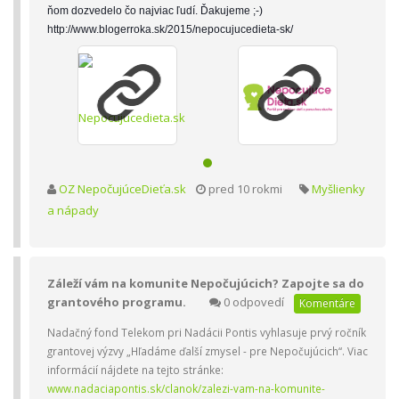
ňom dozvedelo čo najviac ľudí. Ďakujeme ;-)
http://www.blogerroka.sk/2015/nepocujucedieta-sk/
OZ NepočujúceDieťa.sk
pred 10 rokmi
Myšlienky
a nápady
Záleží vám na komunite Nepočujúcich? Zapojte sa do
grantového programu.
0 odpovedí
Komentáre
Nadačný fond Telekom pri Nadácii Pontis vyhlasuje prvý ročník
grantovej výzvy „Hľadáme ďalší zmysel - pre Nepočujúcich“. Viac
informácií nájdete na tejto stránke:
www.nadaciapontis.sk/clanok/zalezi-vam-na-komunite-