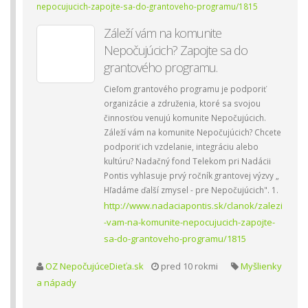
nepocujucich-zapojte-sa-do-grantoveho-programu/1815
Záleží vám na komunite
Nepočujúcich? Zapojte sa do
grantového programu.
Cieľom grantového programu je podporiť
organizácie a združenia, ktoré sa svojou
činnosťou venujú komunite Nepočujúcich.
Záleží vám na komunite Nepočujúcich? Chcete
podporiť ich vzdelanie, integráciu alebo
kultúru? Nadačný fond Telekom pri Nadácii
Pontis vyhlasuje prvý ročník grantovej výzvy „
Hľadáme ďalší zmysel - pre Nepočujúcich". 1.
http://www.nadaciapontis.sk/clanok/zalezi
-vam-na-komunite-nepocujucich-zapojte-
sa-do-grantoveho-programu/1815
OZ NepočujúceDieťa.sk
pred 10 rokmi
Myšlienky
a nápady