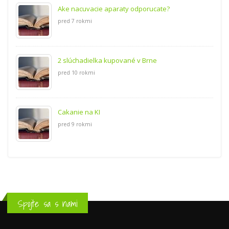
Ake nacuvacie aparaty odporucate?
pred 7 rokmi
2 slúchadielka kupované v Brne
pred 10 rokmi
Cakanie na KI
pred 9 rokmi
Spojte sa s nami