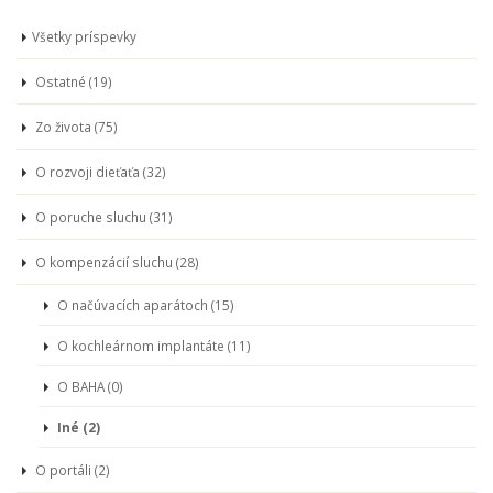
Všetky príspevky
Ostatné (19)
Zo života (75)
O rozvoji dieťaťa (32)
O poruche sluchu (31)
O kompenzácií sluchu (28)
O načúvacích aparátoch (15)
O kochleárnom implantáte (11)
O BAHA (0)
Iné (2)
O portáli (2)