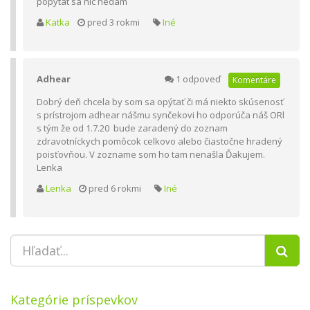
popytat sa nic nedam
Katka
pred 3 rokmi
Iné
Adhear
1 odpoveď
Komentáre
Dobrý deň chcela by som sa opýtať či má niekto skúsenosť
s prístrojom adhear nášmu synčekovi ho odporúča náš ORl
s tým že od 1.7.20 bude zaradený do zoznam
zdravotníckych pomôcok celkovo alebo čiastočne hradený
poisťovňou. V zozname som ho tam nenašla Ďakujem.
Lenka
Lenka
pred 6 rokmi
Iné
Kategórie príspevkov