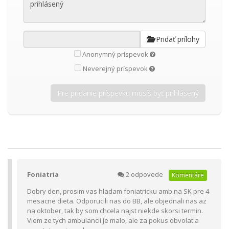
Pridať prílohy
Anonymný príspevok
Neverejný príspevok
Foniatria
2 odpovede
Komentáre
Dobry den, prosim vas hladam foniatricku amb.na SK pre 4
mesacne dieta. Odporucili nas do BB, ale objednali nas az
na oktober, tak by som chcela najst niekde skorsi termin.
Viem ze tych ambulancii je malo, ale za pokus obvolat a