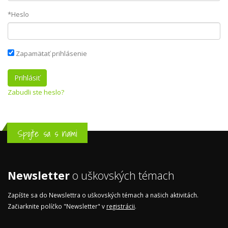
*Heslo
Zapamätať prihlásenie
Zabudli ste heslo?
Spojte sa s nami
Newsletter
o uškovských témach
Zapíšte sa do Newslettra o uškovských témach a našich aktivitách.
Začiarknite políčko "Newsletter" v
registrácii
.