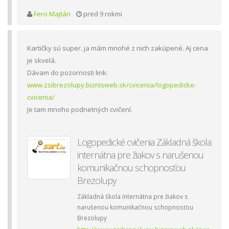
Fero Majtán
pred 9 rokmi
Kartičky sú super. ja mám mnohé z nich zakúpené. Aj cena
je skvelá.
Dávam do pozornosti link:
www.zsibrezolupy.biznisweb.sk/cvicenia/logopedicke-
cvicenia/
Je tam mnoho podnetných cvičení.
Logopedické cvičenia Základná škola
internátna pre žiakov s narušenou
komunikačnou schopnosťou
Brezolupy
Základná škola internátna pre žiakov s
narušenou komunikačnou schopnosťou
Brezolupy