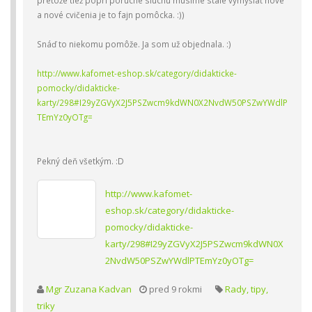
pretože tiež popri poruche sluchu musíme stále vymýšlať nové
a nové cvičenia je to fajn pomôcka. :))
Snáď to niekomu pomôže. Ja som už objednala. :)
http://www.kafomet-eshop.sk/category/didakticke-
pomocky/didakticke-
karty/298#I29yZGVyX2J5PSZwcm9kdWN0X2NvdW50PSZwYWdlP
TEmYz0yOTg=
Pekný deň všetkým. :D
http://www.kafomet-
eshop.sk/category/didakticke-
pomocky/didakticke-
karty/298#I29yZGVyX2J5PSZwcm9kdWN0X
2NvdW50PSZwYWdlPTEmYz0yOTg=
Mgr Zuzana Kadvan
pred 9 rokmi
Rady, tipy,
triky