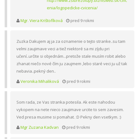
http://www.zsibrezolupy.biznisweb.sk/cvic
enia/logopedicke-cvicenia/
Mgr. Viera Krištofíková
pred 9 rokmi
Zuzka Dakujem aj ja za oznamenie o tejto stranke..su tam
velmi zaujimave veci a tiež niektoré sa mi zíjdu pri
učení..určite si objednám...pretože stale musím robit alebo
zhanat niečo nové čím ju zaujmem ,lebo staré veci ju už tak
nebavia..pekný den..
Veronika Mihaliková
pred 9 rokmi
Som rada, ze Vas stranka potesila. Ak este nahodou
vykopem na nete nieco zaujimave urcite to sem zavesim.
Ved presa musime si pomahat. :D Pekny den vsetkym. :)
Mgr Zuzana Kadvan
pred 9 rokmi