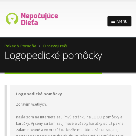
Menu
Pokec & Poradňa
O rozvoji reči
Logopedické pomôcky
Logopedické pomôcky
Zdravím všetkých,
našla som na internete zaujímvú stránku na LOGO pomôcky a
kartičky. Aj ceny sú tam zaujímavé a všetky kartičky sú už pekne
zalaminované a vo vrecúšku. Keďže ma táto stránka zaujala,