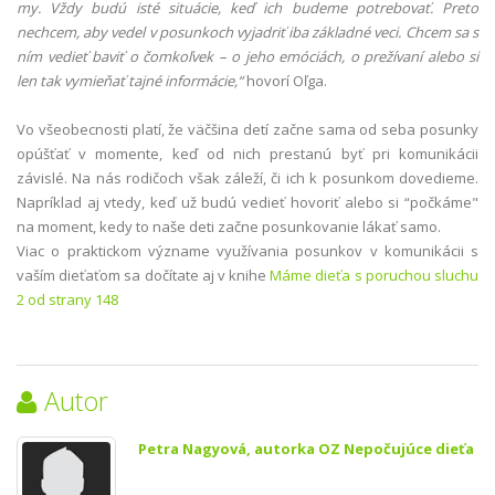
my. Vždy budú isté situácie, keď ich budeme potrebovať. Preto
nechcem, aby vedel v posunkoch vyjadriť iba základné veci. Chcem sa s
ním vedieť baviť o čomkoľvek – o jeho emóciách, o prežívaní alebo si
len tak vymieňať tajné informácie,“
hovorí Oľga.
Vo všeobecnosti platí, že väčšina detí začne sama od seba posunky
opúšťať v momente, keď od nich prestanú byť pri komunikácii
závislé. Na nás rodičoch však záleží, či ich k posunkom dovedieme.
Napríklad aj vtedy, keď už budú vedieť hovoriť alebo si “počkáme"
na moment, kedy to naše deti začne posunkovanie lákať samo.
Viac o praktickom význame využívania posunkov v komunikácii s
vaším dieťaťom sa dočítate aj v knihe
Máme dieťa s poruchou sluchu
2 od strany 148
Autor
Petra Nagyová, autorka OZ Nepočujúce dieťa