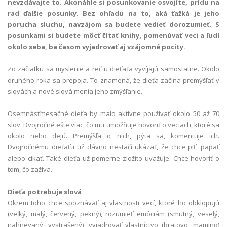
nevzdávajte to. Akonáhle si posunkovanie osvojíte, prídu na
rad ďalšie posunky. Bez ohľadu na to, aká ťažká je jeho
porucha sluchu, navzájom sa budete vedieť dorozumieť. S
posunkami si budete môcť čítať knihy, pomenúvať veci a ľudí
okolo seba, ba časom vyjadrovať aj vzájomné pocity.
Zo začiatku sa myslenie a reč u dieťaťa vyvíjajú samostatne. Okolo
druhého roka sa prepoja. To znamená, že dieťa začína premýšľať v
slovách a nové slová menia jeho zmýšľanie.
Osemnásťmesačné dieťa by malo aktívne používať okolo 50 až 70
slov. Dvojročné ešte viac, čo mu umožňuje hovoriť o veciach, ktoré sa
okolo neho dejú. Premýšľa o nich, pýta sa, komentuje ich.
Dvojročnému dieťaťu už dávno nestačí ukázať, že chce piť, papať
alebo cikať. Také dieťa už pomerne zložito uvažuje. Chce hovoriť o
tom, čo zažíva.
Dieťa potrebuje slová
Okrem toho chce spoznávať aj vlastnosti vecí, ktoré ho obklopujú
(veľký, malý, červený, pekný), rozumieť emóciám (smutný, veselý,
nahnevaný, vystrašený), vyjadrovať vlastníctvo (bratovo, mamino)