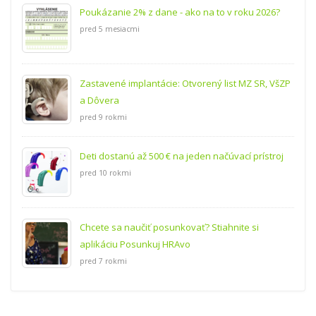
Poukázanie 2% z dane - ako na to v roku 2026?
pred 5 mesiacmi
Zastavené implantácie: Otvorený list MZ SR, VšZP
a Dôvera
pred 9 rokmi
Deti dostanú až 500 € na jeden načúvací prístroj
pred 10 rokmi
Chcete sa naučiť posunkovať? Stiahnite si
aplikáciu Posunkuj HRAvo
pred 7 rokmi