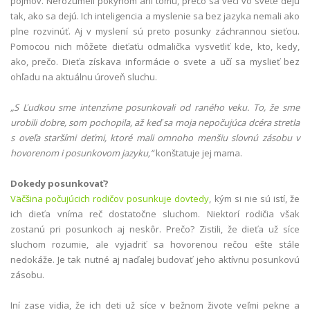
pojmov. Nerozumeli pokynom ani tomu, prečo sa veci vo svete dejú
tak, ako sa dejú. Ich inteligencia a myslenie sa bez jazyka nemali ako
plne rozvinúť. Aj v myslení sú preto posunky záchrannou sieťou.
Pomocou nich môžete dieťaťu odmalička vysvetliť kde, kto, kedy,
ako, prečo. Dieťa získava informácie o svete a učí sa myslieť bez
ohľadu na aktuálnu úroveň sluchu.
„S Ľudkou sme intenzívne posunkovali od raného veku. To, že sme
urobili dobre, som pochopila, až keď sa moja nepočujúca dcéra stretla
s oveľa staršími deťmi, ktoré mali omnoho menšiu slovnú zásobu v
hovorenom i posunkovom jazyku,“
konštatuje jej mama.
Dokedy posunkovať?
Väčšina počujúcich rodičov posunkuje dovtedy
, kým si nie sú istí, že
ich dieťa vníma reč dostatočne sluchom. Niektorí rodičia však
zostanú pri posunkoch aj neskôr. Prečo? Zistili, že dieťa už síce
sluchom rozumie, ale vyjadriť sa hovorenou rečou ešte stále
nedokáže. Je tak nutné aj naďalej budovať jeho aktívnu posunkovú
zásobu.
Iní zase vidia, že ich deti už síce v bežnom živote veľmi pekne a