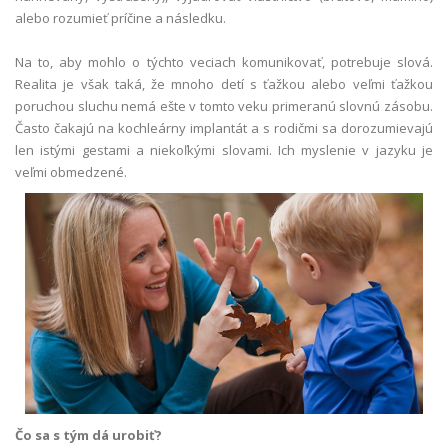
alebo rozumieť príčine a následku.
Na to, aby mohlo o týchto veciach komunikovať, potrebuje slová.
Realita je však taká, že mnoho detí s ťažkou alebo veľmi ťažkou
poruchou sluchu nemá ešte v tomto veku primeranú slovnú zásobu.
Často čakajú na kochleárny implantát a s rodičmi sa dorozumievajú
len istými gestami a niekoľkými slovami. Ich myslenie v jazyku je
veľmi obmedzené.
Čo sa s tým dá urobiť?