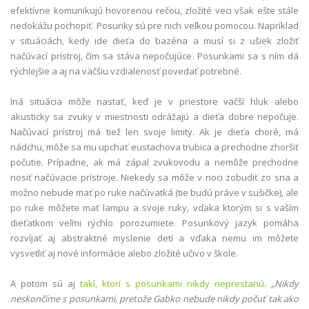
efektívne komunikujú hovorenou rečou, zložité veci však ešte stále
nedokážu pochopiť. Posunky sú pre nich veľkou pomocou. Napríklad
v situáciách, kedy ide dieťa do bazéna a musí si z ušiek zložiť
načúvací prístroj, čím sa stáva nepočujúce. Posunkami sa s ním dá
rýchlejšie a aj na väčšiu vzdialenosť povedať potrebné.
Iná situácia môže nastať, keď je v priestore väčší hluk alebo
akusticky sa zvuky v miestnosti odrážajú a dieťa dobre nepočuje.
Načúvací prístroj má tiež len svoje limity. Ak je dieťa choré, má
nádchu, môže sa mu upchať eustachova trubica a prechodne zhoršiť
počutie. Prípadne, ak má zápal zvukovodu a nemôže prechodne
nosiť načúvacie prístroje. Niekedy sa môže v noci zobudiť zo sna a
možno nebude mať po ruke načúvatká (tie budú práve v sušičke), ale
po ruke môžete mať lampu a svoje ruky, vďaka ktorým si s vaším
dieťatkom veľmi rýchlo porozumiete. Posunkový jazyk pomáha
rozvíjať aj abstraktné myslenie detí a vďaka nemu im môžete
vysvetliť aj nové informácie alebo zložité učivo v škole.
A potom sú aj
takí, ktorí s posunkami nikdy neprestanú
.
„Nikdy
neskončíme s posunkami, pretože Gabko nebude nikdy počuť tak ako