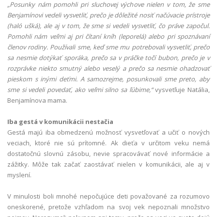
„Posunky nám pomohli pri sluchovej výchove nielen v tom, že sme
Benjamínovi vedeli vysvetliť, prečo je dôležité nosiť načúvacie prístroje
(haló ušká), ale aj v tom, že sme si vedeli vysvetliť, čo práve započul.
Pomohli nám veľmi aj pri čítaní kníh (leporelá) alebo pri spoznávaní
členov rodiny. Používali sme, keď sme mu potrebovali vysvetliť, prečo
sa nesmie dotýkať sporáka, prečo sa v práčke točí bubon, prečo je v
rozprávke niekto smutný alebo veselý a prečo sa nesmie ohadzovať
pieskom s inými deťmi. A samozrejme, posunkovali sme preto, aby
sme si vedeli povedať, ako veľmi silno sa ľúbime,“
vysvetľuje Natália,
Benjamínova mama.
Iba gestá v komunikácii nestačia
Gestá majú iba obmedzenú možnosť vysvetľovať a učiť o nových
veciach, ktoré nie sú prítomné. Ak dieťa v určitom veku nemá
dostatočnú slovnú zásobu, nevie spracovávať nové informácie a
zážitky. Môže tak začať zaostávať nielen v komunikácii, ale aj v
myslení.
V minulosti boli mnohé nepočujúce deti považované za rozumovo
oneskorené, pretože vzhľadom na svoj vek nepoznali množstvo