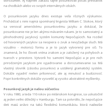
dorozumieť. Aj napriek zákazu tajne posunkovali počas prestávok
na chodbách alebo vo svojich internátnych izbách.
O posunkovom jazyku dnes existuje veľa rôznych výskumov.
Prichádzal s nimi najmä spomínaný lingvista William C. Stokoe, ktorý
sa venoval americkému posunkovému jazyku a dokázal, že
posunkovanie nie je len akýmsi mávaním rukami. Je to samostatný a
plnohodnotný jazykový systém komunity Nepočujúcich. Na rozdiel
od hovorených jazykov sa neopiera o zvuk a nevyžaduje sluch. Má
vizuálno - motoricú formu a je to jazyk vytvorený pre oči. To
znamená, že ho človek vníma zrakom a je založený na pohyboch a
tvaroch v priestore. Vytvorili ho samotní Nepočujúci a je pre nich
prirodzeným jazykom pre vyjadrovanie a dorozumievanie sa. Má
vlastný slovník (zásobu posunkov) a ustálený gramatický systém.
Dokáže vyjadriť nielen prítomnosť, ale aj minulosť a budúcnosť.
Popri konkrétnych dokáže vysvetliť aj vysoko abstraktné myšlienky.
Posunkový jazyk je našou súčasťou
V roku 1980, a teda 110 rokov po milánskom kongrese, sa uskutočnil
aj jeden veľmi dôležitý v Hamburgu. Tam sa potvrdilo, že nepočujúce
deti majú právo na takú flexibilnú komunikáciu, ktorá najlepšie