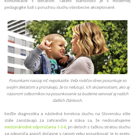
komunikácie s dieťaťom. Takéto stanovisko je v modernej
pedagogike ľudí s poruchou sluchu všeobecne akceptované.
Posunkami naozaj nič nepokazíte. Veľa rodičov dnes posunkuje so
svojím dieťaťom a priznávajú, že to neľutujú. Ich skúsenostiam, ako aj
názorom odborníkov na posunkovanie sa budeme venovať aj našich
ďalších článkoch.
Keďže diagnostika a následná korekcia sluchu na Slovensku ešte
stále zaostávajú za zahraničím a stáva sa, že nedosahujeme
medzinárodné odporúčania 1-3-6
, pri deťoch s ťažkou stratou sluchu
sa odporúča aspoň dočasne v ranom veku posunkovať. Je to preto,