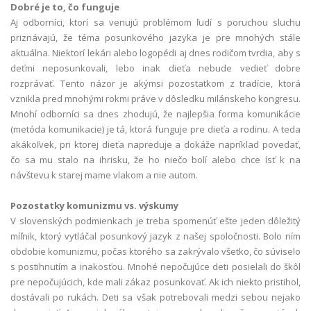
Dobré je to, čo funguje
Aj odborníci, ktorí sa venujú problémom ľudí s poruchou sluchu
priznávajú, že téma posunkového jazyka je pre mnohých stále
aktuálna. Niektorí lekári alebo logopédi aj dnes rodičom tvrdia, aby s
deťmi neposunkovali, lebo inak dieťa nebude vedieť dobre
rozprávať. Tento názor je akýmsi pozostatkom z tradície, ktorá
vznikla pred mnohými rokmi práve v dôsledku milánskeho kongresu.
Mnohí odborníci sa dnes zhodujú, že najlepšia forma komunikácie
(metóda komunikacie) je tá, ktorá funguje pre dieťa a rodinu. A teda
akákoľvek, pri ktorej dieťa napreduje a dokáže napríklad povedať,
čo sa mu stalo na ihrisku, že ho niečo bolí alebo chce ísť k na
návštevu k starej mame vlakom a nie autom.
Pozostatky komunizmu vs. výskumy
V slovenských podmienkach je treba spomenúť ešte jeden dôležitý
míľnik, ktorý vytláčal posunkový jazyk z našej spoločnosti. Bolo ním
obdobie komunizmu, počas ktorého sa zakrývalo všetko, čo súviselo
s postihnutím a inakosťou. Mnohé nepočujúce deti posielali do škôl
pre nepočujúcich, kde mali zákaz posunkovať. Ak ich niekto pristihol,
dostávali po rukách. Deti sa však potrebovali medzi sebou nejako