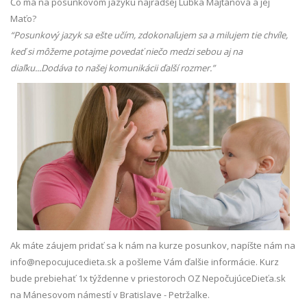
Čo má na posunkovom jazyku najradšej Lubka Majtánová a jej
Maťo?
“Posunkový jazyk sa ešte učím, zdokonaľujem sa a milujem tie chvíle,
keď si môžeme potajme povedať niečo medzi sebou aj na
diaľku...Dodáva to našej komunikácii ďalší rozmer.”
Ak máte záujem pridať sa k nám na kurze posunkov, napíšte nám na
info@nepocujucedieta.sk a pošleme Vám ďalšie informácie. Kurz
bude prebiehať 1x týždenne v priestoroch OZ NepočujúceDieťa.sk
na Mánesovom námestí v Bratislave - Petržalke.