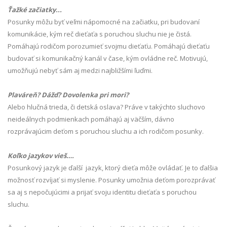
Ťažké začiatky...
Posunky môžu byť veľmi nápomocné na začiatku, pri budovaní
komunikácie, kým reč dieťaťa s poruchou sluchu nie je čistá.
Pomáhajú rodičom porozumieť svojmu dieťaťu. Pomáhajú dieťaťu
budovať si komunikačný kanál v čase, kým ovládne reč. Motivujú,
umožňujú nebyť sám aj medzi najbližšími ľuďmi.
Plaváreň? Dážď? Dovolenka pri mori?
Alebo hlučná trieda, či detská oslava? Práve v takýchto sluchovo
neideálnych podmienkach pomáhajú aj väčším, dávno
rozprávajúcim deťom s poruchou sluchu a ich rodičom posunky.
Koľko jazykov vieš….
Posunkový jazyk je ďalší jazyk, ktorý dieťa môže ovládať. Je to ďalšia
možnosť rozvíjať si myslenie. Posunky umožnia deťom porozprávať
sa aj s nepočujúcimi a prijať svoju identitu dieťaťa s poruchou
sluchu.