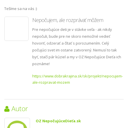
Tešíme sa na vás :)
Nepočujem, ale rozprávať môžem
Pre nepočujúce deti je v stávke veľa - ak nikdy
nepočuli, bude pre ne skoro nemožné vedieť
hovoriť, odzerať a čítať s porozumením. Celý
počujúci svet im ostane zatvorený. Nemusí to tak
byť, stačí pár kúziel a my v OZ Nepočujúce Dieťa ich
poznáme!
https://www.dobrakrajina.sk/sk/projekt/nepocujem-
ale-rozpravat-mozem
Autor
OZ NepočujúceDieťa.sk