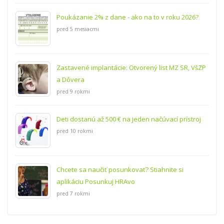
Poukázanie 2% z dane - ako na to v roku 2026?
pred 5 mesiacmi
Zastavené implantácie: Otvorený list MZ SR, VšZP
a Dôvera
pred 9 rokmi
Deti dostanú až 500 € na jeden načúvací prístroj
pred 10 rokmi
Chcete sa naučiť posunkovať? Stiahnite si
aplikáciu Posunkuj HRAvo
pred 7 rokmi