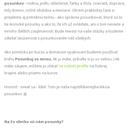
posunkov
- rodina, jedlo, oblečenie, farby a čísla, zvieratá, doprava,
môj domov, ročné obdobia a mesiace. Okrem praktickej časti si
prejdeme aj potrebnú teóriu - ako správne posunkovať, ktoré sú to
tie ikonické posunky a ako to, že ich už ovládate, ani o tom neviete a
mnoho ďalších zaujímavostí. Bude miesto na vaše otázky a budeme
zdieľať skúsenosti s posunkovaním náš všetkých.
Ako pomôcku pri kurze a domácom opakovaní budeme používať
knihu
Posunkuj so mnou
, Ak ju máte, pribaľte si ju so sebou :) Ak
máte záujem, môžete ju získať
na našom profile
na Dobrej
krajine alebo priamo na kurze.
Hovoriť - smiať sa - ľúbiť. Toto je naša najobľúbenejšia lekcia
posunkov :)))
Na čo všetko sú nám posunky?