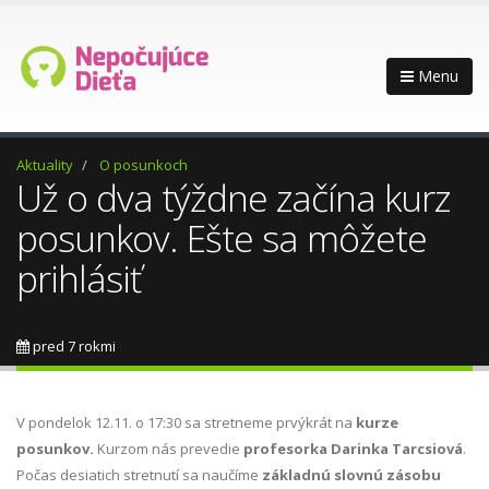
Menu
Aktuality
O posunkoch
Už o dva týždne začína kurz
posunkov. Ešte sa môžete
prihlásiť
pred 7 rokmi
V pondelok 12.11. o 17:30 sa stretneme prvýkrát na
kurze
posunkov.
Kurzom nás prevedie
profesorka Darinka Tarcsiová
.
Počas desiatich stretnutí sa naučíme
základnú slovnú zásobu