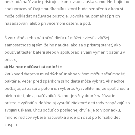
neskladá načúvacie prístroje s koncovkou z uška samo. Nechajte ho
spolupracovať. Dajte mu škatuľku, ktorá bude označená a kam si
môže odkladať načúvacie prístroje. Dovoľte mu pomáhať pri ich
nasadzovaní alebo pri večernom čistení, a pod.
Štvorročné alebo päťročné dieťa už môžete viesť k väčšej
samostatnosti aj tým, že ho naučíte, ako sa o prístroj starať, ako
používať tester batérií alebo v spolupráci s vami vymeniť batériu v
prístroji.
Na noc načúvatká odložte

Zvukovod dieťatka musí dýchať. Inak sa v ňom môžu začať množiť
baktérie. Večer pred spánkom si ho dieťa môže vybrať. Ak nechce,
počkajte, až zaspí a potom ich vyberte. Vysvetlite mu, že spať chodia
nielen deti, ale aj načúvatká. Na noc je vždy dobré načúvacie
prístroje vyčistiť a ideálne aj vysušiť. Niektoré deti rady zaspávajú so
svojimi uškami. Chcú počuť do poslednej chvíle. Je to v poriadku,
mnoho rodičov vyberá načúvatká a ide ich čistiť po tom,ako deti
zaspia