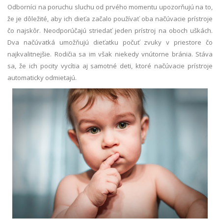
Odborníci na poruchu sluchu od prvého momentu upozorňujú na to,
že je dôležité, aby ich dieťa začalo používať oba načúvacie prístroje
čo najskôr. Neodporúčajú striedať jeden prístroj na oboch uškách.
Dva načúvatká umožňujú dieťatku počuť zvuky v priestore čo
najkvalitnejšie. Rodičia sa im však niekedy vnútorne bránia. Stáva
sa, že ich pocity vycítia aj samotné deti, ktoré načúvacie prístroje
automaticky odmietajú.