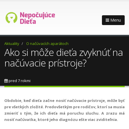
Menu
Aktuality
O načúvacích aparátoch
Ako si môže dieťa zvyknúť na
načúvacie prístroje?
pred 7 rokmi
Obdobie, keď dieťa začne nosiť načúvacie prístroje, môže byť
pre všetkých zložité. Predovšetkým pre rodičov, ktorí sa musia
zmieriť s tým, že ich dieťa má poruchu sluchu. A zrazu má
nosiť načúvatka, ktoré jeho diagnózu ešte viac zviditeľnia.