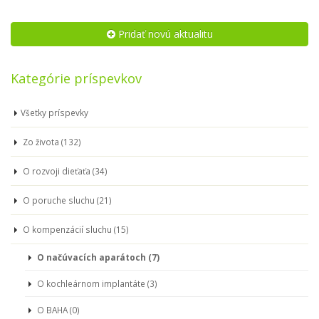
Pridať novú aktualitu
Kategórie príspevkov
Všetky príspevky
Zo života (132)
O rozvoji dieťaťa (34)
O poruche sluchu (21)
O kompenzácií sluchu (15)
O načúvacích aparátoch (7)
O kochleárnom implantáte (3)
O BAHA (0)