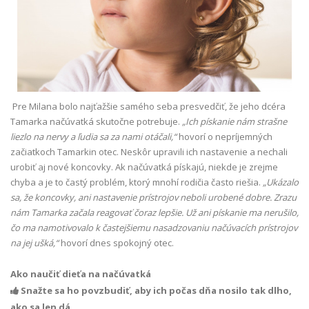
Pre Milana bolo najťažšie samého seba presvedčiť, že jeho dcéra
Tamarka načúvatká skutočne potrebuje.
„Ich pískanie nám strašne
liezlo na nervy a ľudia sa za nami otáčali,“
hovorí o nepríjemných
začiatkoch Tamarkin otec. Neskôr upravili ich nastavenie a nechali
urobiť aj nové koncovky. Ak načúvatká pískajú, niekde je zrejme
chyba a je to častý problém, ktorý mnohí rodičia často riešia.
„Ukázalo
sa, že koncovky, ani nastavenie prístrojov neboli urobené dobre. Zrazu
nám Tamarka začala reagovať čoraz lepšie. Už ani pískanie ma nerušilo,
čo ma namotivovalo k častejšiemu nasadzovaniu načúvacích prístrojov
na jej ušká,“
hovorí dnes spokojný otec.
Ako naučiť dieťa na načúvatká
Snažte sa ho povzbudiť, aby ich počas dňa nosilo tak dlho,

ako sa len dá