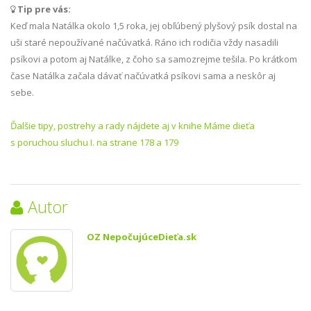
Tip pre vás:

Keď mala Natálka okolo 1,5 roka, jej obľúbený plyšový psík dostal na
uši staré nepoužívané načúvatká. Ráno ich rodičia vždy nasadili
psíkovi a potom aj Natálke, z čoho sa samozrejme tešila. Po krátkom
čase Natálka začala dávať načúvatká psíkovi sama a neskôr aj
sebe.
Ďalšie tipy, postrehy a rady nájdete aj v knihe Máme dieťa
s poruchou sluchu I. na strane 178 a 179
Autor
OZ NepočujúceDieťa.sk