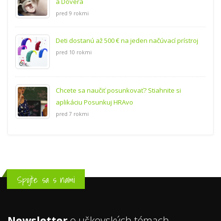
a Dôvera
pred 9 rokmi
Deti dostanú až 500 € na jeden načúvací prístroj
pred 10 rokmi
Chcete sa naučiť posunkovať? Stiahnite si
aplikáciu Posunkuj HRAvo
pred 7 rokmi
Spojte sa s nami
Newsletter
o uškovských témach