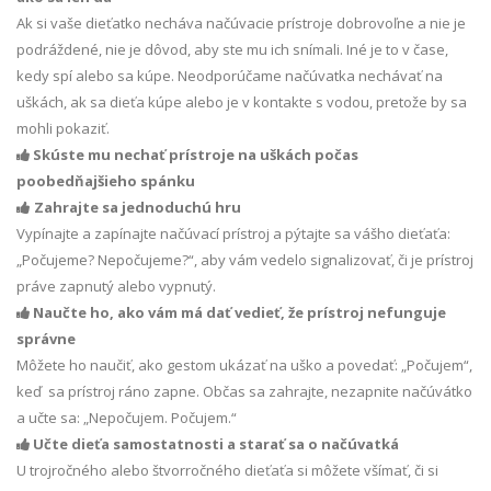
Ak si vaše dieťatko necháva načúvacie prístroje dobrovoľne a nie je
podráždené, nie je dôvod, aby ste mu ich snímali. Iné je to v čase,
kedy spí alebo sa kúpe. Neodporúčame načúvatka nechávať na
uškách, ak sa dieťa kúpe alebo je v kontakte s vodou, pretože by sa
mohli pokaziť.
Skúste mu nechať prístroje na uškách počas

poobedňajšieho spánku
Zahrajte sa jednoduchú hru

Vypínajte a zapínajte načúvací prístroj a pýtajte sa vášho dieťaťa:
„Počujeme? Nepočujeme?“, aby vám vedelo signalizovať, či je prístroj
práve zapnutý alebo vypnutý.
Naučte ho, ako vám má dať vedieť, že prístroj nefunguje

správne
Môžete ho naučiť, ako gestom ukázať na uško a povedať: „Počujem“,
keď sa prístroj ráno zapne. Občas sa zahrajte, nezapnite načúvátko
a učte sa: „Nepočujem. Počujem.“
Učte dieťa samostatnosti a starať sa o načúvatká

U trojročného alebo štvorročného dieťaťa si môžete všímať, či si