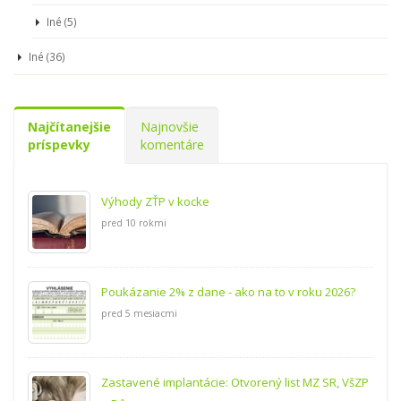
Iné (5)
Iné (36)
Najčítanejšie
Najnovšie
príspevky
komentáre
Výhody ZŤP v kocke
pred 10 rokmi
Poukázanie 2% z dane - ako na to v roku 2026?
pred 5 mesiacmi
Zastavené implantácie: Otvorený list MZ SR, VšZP