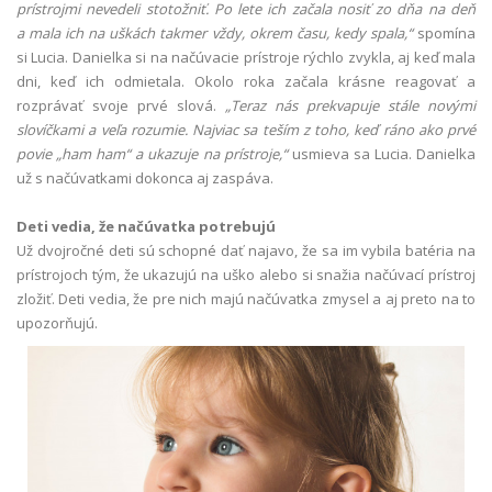
prístrojmi nevedeli stotožniť. Po lete ich začala nosiť zo dňa na deň
a mala ich na uškách takmer vždy, okrem času, kedy spala,“
spomína
si Lucia. Danielka si na načúvacie prístroje rýchlo zvykla, aj keď mala
dni, keď ich odmietala. Okolo roka začala krásne reagovať a
rozprávať svoje prvé slová.
„Teraz nás prekvapuje stále novými
slovíčkami a veľa rozumie. Najviac sa teším z toho, keď ráno ako prvé
povie „ham ham“ a ukazuje na prístroje,“
usmieva sa Lucia. Danielka
už s načúvatkami dokonca aj zaspáva.
Deti vedia, že načúvatka potrebujú
Už dvojročné deti sú schopné dať najavo, že sa im vybila batéria na
prístrojoch tým, že ukazujú na uško alebo si snažia načúvací prístroj
zložiť. Deti vedia, že pre nich majú načúvatka zmysel a aj preto na to
upozorňujú.