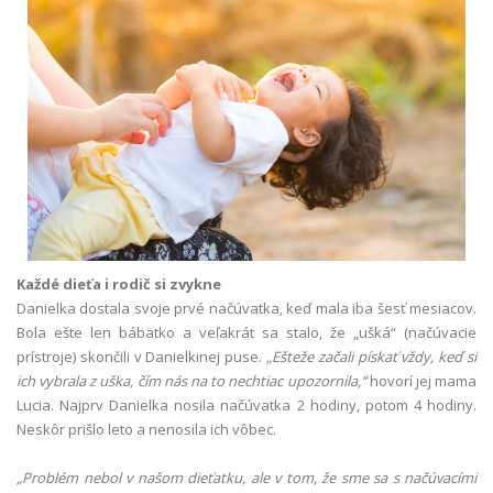
Každé dieťa i rodič si zvykne
Danielka dostala svoje prvé načúvatka, keď mala iba šesť mesiacov.
Bola ešte len bábätko a veľakrát sa stalo, že „ušká“ (načúvacie
prístroje) skončili v Danielkinej puse.
„Ešteže začali pískať vždy, keď si
ich vybrala z uška, čím nás na to nechtiac upozornila,“
hovorí jej mama
Lucia. Najprv Danielka nosila načúvatka 2 hodiny, potom 4 hodiny.
Neskôr prišlo leto a nenosila ich vôbec.
„Problém nebol v našom dieťatku, ale v tom, že sme sa s načúvacími