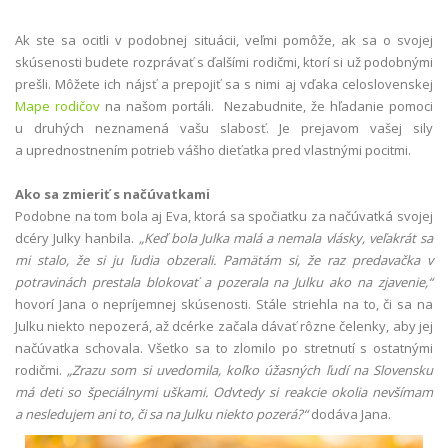
Ak ste sa ocitli v podobnej situácii, veľmi pomôže, ak sa o svojej
skúsenosti budete rozprávať s ďalšími rodičmi, ktorí si už podobnými
prešli. Môžete ich nájsť a prepojiť sa s nimi aj vďaka celoslovenskej
Mape rodičov
na našom portáli. Nezabudnite, že hľadanie pomoci
u druhých neznamená vašu slabosť. Je prejavom vašej sily
a uprednostnením potrieb vášho dieťatka pred vlastnými pocitmi.
Ako sa zmieriť s načúvatkami
Podobne na tom bola aj Eva, ktorá sa spočiatku za načúvatká svojej
dcéry Julky hanbila.
„Keď bola Julka malá a nemala vlásky, veľakrát sa
mi stalo, že si ju ľudia obzerali. Pamätám si, že raz predavačka v
potravinách prestala blokovať a pozerala na Julku ako na zjavenie,“
hovorí Jana o nepríjemnej skúsenosti. Stále striehla na to, či sa na
Julku niekto nepozerá, až dcérke začala dávať rôzne čelenky, aby jej
načúvatka schovala. Všetko sa to zlomilo po stretnutí s ostatnými
rodičmi.
„Zrazu som si uvedomila, koľko úžasných ľudí na Slovensku
má deti so špeciálnymi uškami. Odvtedy si reakcie okolia nevšímam
a nesledujem ani to, či sa na Julku niekto pozerá?“
dodáva Jana.