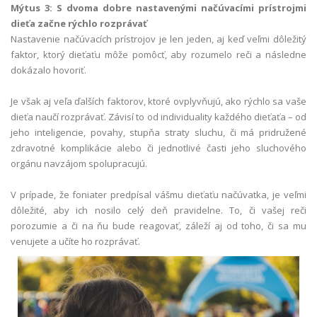
Mýtus 3: S dvoma dobre nastavenými načúvacími prístrojmi
dieťa začne rýchlo rozprávať
Nastavenie načúvacích prístrojov je len jeden, aj keď veľmi dôležitý
faktor, ktorý dieťaťu môže pomôcť, aby rozumelo reči a následne
dokázalo hovoriť.
Je však aj veľa ďalších faktorov, ktoré ovplyvňujú, ako rýchlo sa vaše
dieťa naučí rozprávať. Závisí to od individuality každého dieťaťa – od
jeho inteligencie, povahy, stupňa straty sluchu, či má pridružené
zdravotné komplikácie alebo či jednotlivé časti jeho sluchového
orgánu navzájom spolupracujú.
V prípade, že foniater predpísal vášmu dieťaťu načúvatka, je veľmi
dôležité, aby ich nosilo celý deň pravidelne. To, či vašej reči
porozumie a či na ňu bude reagovať, záleží aj od toho, či sa mu
venujete a učíte ho rozprávať.