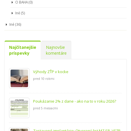
O BAHA (0)
Iné (5)
Iné (36)
Najčítanejšie
Najnovšie
príspevky
komentáre
Výhody ZŤP v kocke
pred 10 rokmi
Poukázanie 2% z dane - ako na to v roku 2026?
pred 5 mesiacmi
Zastavené implantácie: Otvorený list MZ SR, VšZP