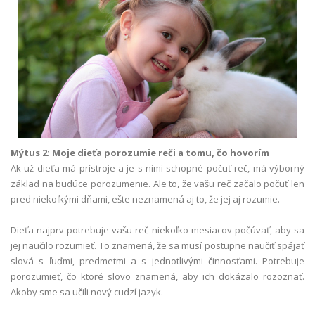
Mýtus 2: Moje dieťa porozumie reči a tomu, čo hovorím
Ak už dieťa má prístroje a je s nimi schopné počuť reč, má výborný
základ na budúce porozumenie. Ale to, že vašu reč začalo počuť len
pred niekoľkými dňami, ešte neznamená aj to, že jej aj rozumie.
Dieťa najprv potrebuje vašu reč niekoľko mesiacov počúvať, aby sa
jej naučilo rozumieť. To znamená, že sa musí postupne naučiť spájať
slová s ľuďmi, predmetmi a s jednotlivými činnosťami. Potrebuje
porozumieť, čo ktoré slovo znamená, aby ich dokázalo rozoznať.
Akoby sme sa učili nový cudzí jazyk.