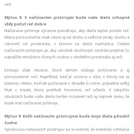
reči.
Mýtus 8: S načúvacími prístrojmi bude naše dieťa schopné
vždy počuť reč dobre
Načúvacie prístroje výrazne pomáhajú, aby dieťa lepšie počulo reč.
Miera porozumenia však závisí aj od druhu a veľkosti straty sluchu a
zároveň od prostredia, v ktorom sa dieťa nachádza. Cieľom
načúvacích prístrojov je, aby umožnili sluchovým centrám prijímať čo
najväčšie množstvo rôznych zvukov z okolitého prostredia aj reči.
Existujú však situácie, ktoré deťom sťažujú počúvanie a aj
porozumenie reči. Napríklad, keď je ozvena v izbe, v ktorej nie je
koberec. Alebo, keď ide počúvanie v divadle či v kine, prípadne veľký
hluk v triede, ktorý prehluší hovorenú reč učiteľa. V takýchto
situáciách bude vaše dieťa horšie rozumieť reči aj napriek tomu, že
bude mať načúvacie prístroje.
Mýtus 9: Kvôli načúvacím prístrojom bude moje dieťa pôsobiť
čudne
Výrobcovia načúvacích prístrojov sú si vedomí, že estetický vzhľad je