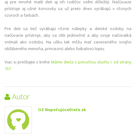
aj pre mnohé malé deti aj ich rodičov veľmi dôležitý. Načúvacie
prístroje aj ušné koncovky sa už preto dnes vyrábajú v rôznych
vzoroch a farbách.
Pre deti sa tiež vyrábajú rôzne nálepky a detské ozdoby na
načúvacie prístroje, aby sa cítili jedinečné a aby svoje načúvatká
vnímali ako ozdobu. Na ušku tak môžu mať zaveseného svojho
obľúbeného mimoňa, princeznú alebo futbalovú loptu.
Viac si prečítajte v knihe
Máme dieťa s poruchou sluchu I. od strany
157
Autor
OZ NepočujúceDieťa.sk