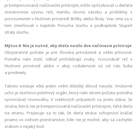
je kompenzovaná načúvacími prístrojmi, môže spôsobovať u dieťaťa
oneskorenie vývinu reči, menšiu slovnú zásobu a problémy s
porozumením v hlučnom prostredí škôlky alebo školy. Viac sme sa o
tom zmieňovali v kapitole Porucha sluchu a podkapitole Stupeň
straty sluchu.
Mýtus 6: Nie je nutné, aby dieťa nosilo dva načúvacie prístroje
Obojstranné počutie je pre človeka prirodzené a veľmi prínosné.
Pomáha nám zistiť, odkiaľ prichádzajú zvuky, rozoznávať reč v
hlučnom prostredí alebo v akej vzdialenosti sú od nás ľudia
a predmety.
Takisto existuje ešte jeden veľmi dôležitý dôvod navyše. Vnútorné
ucho je sluchovo-polohový orgán, ktorý nám okrem počutia pomáha
vyrovnávať rovnováhu. V niektorých prípadoch sa preto stáva, že
strana, ktorá nie je kompenzovaná načúvacím prístrojom, ťahá dieťa
na stranu. Prejavuje sa to tak, že dieťa stráca schopnosť kráčať
priamo vo voľnom priestranstve, kde nie je možné, aby sa zachytilo
zrakom o nejaký bod.