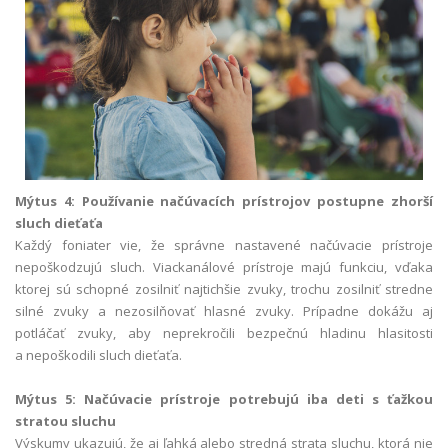
Mýtus 4: Používanie načúvacích prístrojov postupne zhorší
sluch dieťaťa
Každý foniater vie, že správne nastavené načúvacie prístroje
nepoškodzujú sluch. Viackanálové prístroje majú funkciu, vďaka
ktorej sú schopné zosilniť najtichšie zvuky, trochu zosilniť stredne
silné zvuky a nezosilňovať hlasné zvuky. Prípadne dokážu aj
potláčať zvuky, aby neprekročili bezpečnú hladinu hlasitosti
a nepoškodili sluch dieťaťa.
Mýtus 5: Načúvacie prístroje potrebujú iba deti s ťažkou
stratou sluchu
Výskumy ukazujú, že aj ľahká alebo stredná strata sluchu, ktorá nie