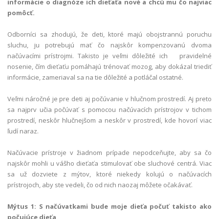
informácie o diagnóze ich dieťaťa nové a chcú mu čo najviac
pomôcť.
Odborníci sa zhodujú, že deti, ktoré majú obojstrannú poruchu
sluchu, ju potrebujú mať čo najskôr kompenzovanú dvoma
načúvacími prístrojmi. Takisto je veľmi dôležité ich pravidelné
nosenie, čím dieťaťu pomáhajú trénovať mozog, aby dokázal triediť
informácie, zameriaval sa na tie dôležité a potláčal ostatné.
Veľmi náročné je pre deti aj počúvanie v hlučnom prostredí. Aj preto
sa najprv učia počúvať s pomocou načúvacích prístrojov v tichom
prostredí, neskôr hlučnejšom a neskôr v prostredí, kde hovorí viac
ľudí naraz.
Načúvacie prístroje v žiadnom prípade nepodceňujte, aby sa čo
najskôr mohli u vášho dieťaťa stimulovať obe sluchové centrá. Viac
sa už dozviete z mýtov, ktoré niekedy kolujú o načúvacích
prístrojoch, aby ste vedeli, čo od nich naozaj môžete očakávať.
Mýtus 1:
S načúvatkami bude moje dieťa počuť takisto ako
počujúce dieťa