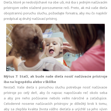
Dieťa, ktoré je nedoslýchavé na obe uši, má iba s jedným načúvacím
prístrojom veľmi sťažené porozumenie reči. Preto, ak má vaše dieťa
obojstrannú poruchu sluchu, požiadajte foniatra, aby mu čo najskôr
predpísal aj druhý načúvací prístroj.
Mýtus 7: Stačí, ak bude naše dieťa nosiť načúvacie prístroje
iba na logopédiu alebo v škôlke
Nestačí. Vaše dieťa s poruchou sluchu potrebuje nosiť načúvacie
prístroje po celý deň, aby čo najviac napočúvalo reč okolo seba
a aby pre neho počúvanie nebolo veľmi náročné a zaťažujúce.
Celodenné nosenie načúvacích prístrojov je dôležitý krok k tomu,
aby sa zlepšila kvalita života vášho dieťaťa a urýchlil sa jeho vývin