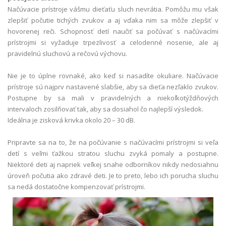
Načúvacie prístroje vášmu dieťaťu sluch nevrátia. Pomôžu mu však
zlepšiť počutie tichých zvukov a aj vďaka nim sa môže zlepšiť v
hovorenej reči. Schopnosť detí naučiť sa počúvať s načúvacími
prístrojmi si vyžaduje trpezlivosť a celodenné nosenie, ale aj
pravidelnú sluchovú a rečovú výchovu.
Nie je to úplne rovnaké, ako keď si nasadíte okuliare. Načúvacie
prístroje sú najprv nastavené slabšie, aby sa dieťa nezľaklo zvukov.
Postupne by sa mali v pravidelných a niekoľkotýždňových
intervaloch zosilňovať tak, aby sa dosiahol čo najlepší výsledok.
Ideálna je zisková krivka okolo 20 – 30 dB.
Pripravte sa na to, že na počúvanie s načúvacími prístrojmi si veľa
detí s veľmi ťažkou stratou sluchu zvyká pomaly a postupne.
Niektoré deti aj napriek veľkej snahe odborníkov nikdy nedosiahnu
úroveň počutia ako zdravé deti. Je to preto, lebo ich porucha sluchu
sa nedá dostatočne kompenzovať prístrojmi.