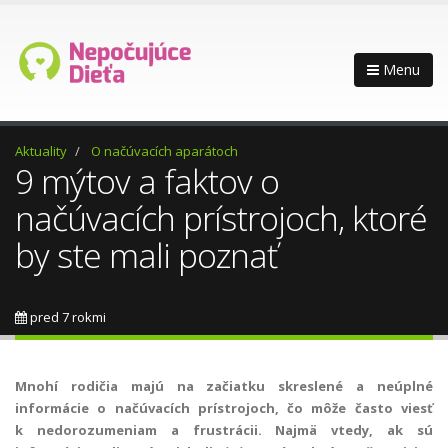
Menu
Aktuality
O načúvacích aparátoch
9 mýtov a faktov o
načúvacích prístrojoch, ktoré
by ste mali poznať
pred 7 rokmi
Mnohí rodičia majú na začiatku skreslené a neúplné
informácie o načúvacích prístrojoch, čo môže často viesť
k nedorozumeniam a frustrácii. Najmä vtedy, ak sú