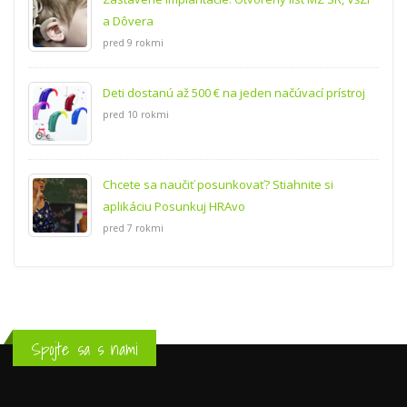
a Dôvera
pred 9 rokmi
Deti dostanú až 500 € na jeden načúvací prístroj
pred 10 rokmi
Chcete sa naučiť posunkovať? Stiahnite si
aplikáciu Posunkuj HRAvo
pred 7 rokmi
Spojte sa s nami