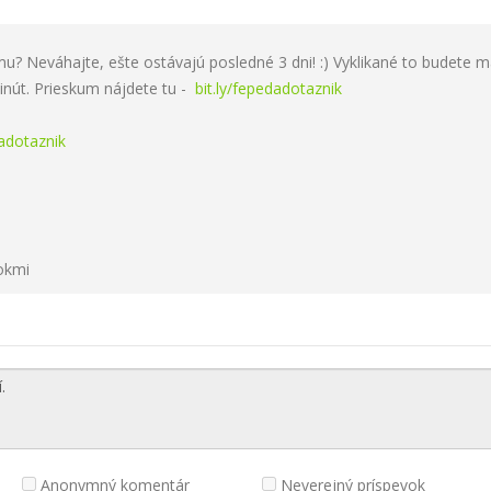
u? Neváhajte, ešte ostávajú posledné 3 dni! :) Vyklikané to budete m
inút. Prieskum nájdete tu -
bit.ly/fepedadotaznik
edadotaznik
okmi
Anonymný komentár
Neverejný príspevok