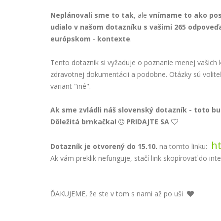
Neplánovali
sme
to
tak
, ale
vnímame
to
ako
po
udialo
v
našom
dotazníku
s
vašimi
265
odpoveď
európskom
-
kontexte
.
Tento dotazník si vyžaduje o poznanie menej vašich 
zdravotnej dokumentácii a podobne. Otázky sú voliteľ
variant "iné".
Ak sme zvládli náš slovenský dotazník - toto b
Dôležitá brnkačka!
PRIDAJTE SA


ht
Dotazník je otvorený do 15.10.
na tomto linku:
Ak vám preklik nefunguje, stačí link skopírovať do in
ĎAKUJEME, že ste v tom s nami až po uši
