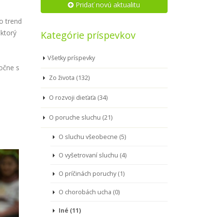
Pridať novú aktualitu
bo trend
 ktorý
Kategórie príspevkov
Všetky príspevky
ločne s
Zo života (132)
O rozvoji dieťaťa (34)
O poruche sluchu (21)
O sluchu všeobecne (5)
O vyšetrovaní sluchu (4)
O príčinách poruchy (1)
O chorobách ucha (0)
Iné (11)