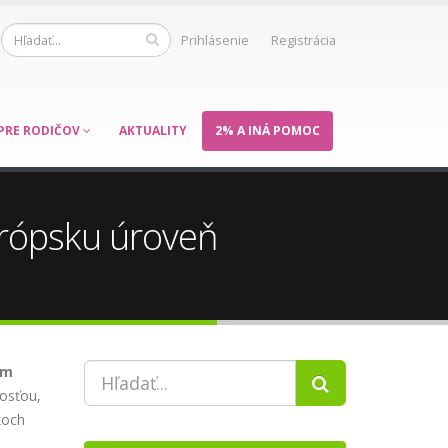
Prihlásenie
Registrácia
PRE RODIČOV
AKTUALITY
2% A INÁ POMOC
urópsku úroveň
om
vosťou,
koch