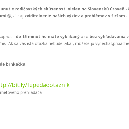
sunutie
rodičovských
skúsenosti
nielen
na
Slovenskú
úroveň
-
ami
, ale aj
zviditelnenie
našich
výziev
a
problémov
v
širšom
-

kapacít -
do
15
minút
ho
máte
vyklikaný
a to
bez
vyhľadávania
v
né. Ak sa vás istá otázka nebude týkať, môžete ju vynechať,prípadne
ude brnkačka.
tp://bit.ly/fepedadotaznik
ternetového prehliadača.