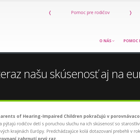
re rodičov
❬
Kniha Máme dieťa s poruchou sluchu
❭
O NÁS
POMOC 
eraz našu skúsenosť aj na e
arents of Hearing-Impaired Children
pokračujú
v
porovnávac
 sa pýtajú rodičov detí s poruchou sluchu na ich skúsenosť so starostli
ivých krajinách Európy. Predchádzajúce kolá dotazovaní prebehli v ro
rovnaní
zahrnutí
prvý
raz
.