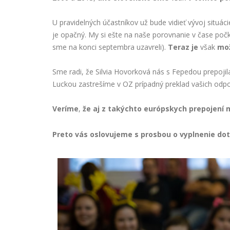
U pravidelných účastníkov už bude vidieť vývoj situáci
je opačný. My si ešte na naše porovnanie v čase poč
sme na konci septembra uzavreli).
Teraz
je
však
mo
Sme radi, že Silvia Hovorková nás s Fepedou prepojil
Luckou zastrešíme v OZ prípadný preklad vašich odpov
Veríme
,
že
aj
z
takýchto
európskych
prepojení
Preto vás oslovujeme s prosbou o vyplnenie do