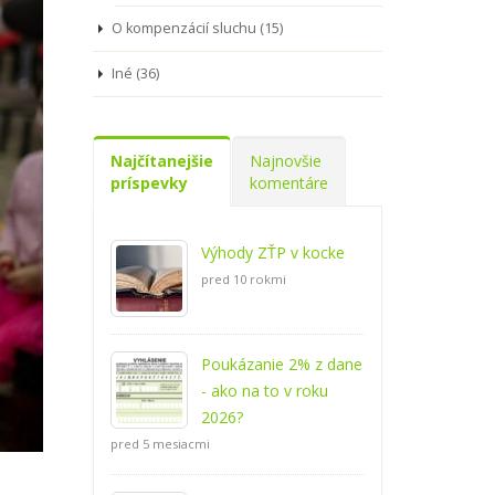
O kompenzácií sluchu (15)
Iné (36)
Najčítanejšie
Najnovšie
príspevky
komentáre
Výhody ZŤP v kocke
pred 10 rokmi
Poukázanie 2% z dane
- ako na to v roku
2026?
pred 5 mesiacmi