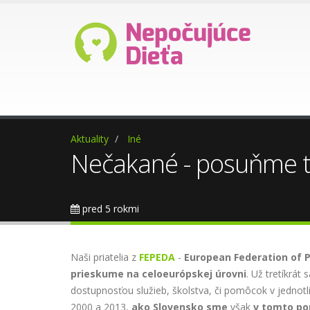
Ako darovať 2%?
Pomoc p
Aktuality
Iné
Nečakané - posuňme t
pred 5 rokmi
Naši priatelia z
FEPEDA
-
European Federation of P
prieskume
na
celoeurópskej
úrovni
. Už tretíkrát
dostupnosťou služieb, školstva, či pomôcok v jednotl
2000 a 2013,
ako
Slovensko
sme
však
v
tomto
po