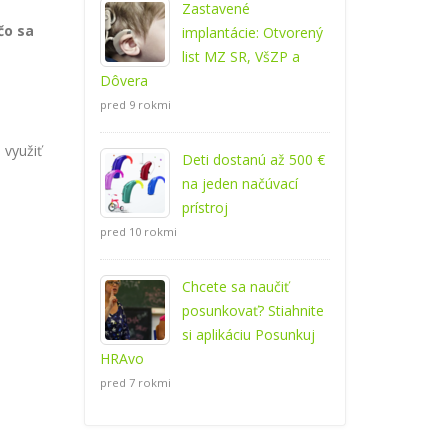
Zastavené
čo
sa
implantácie: Otvorený
list MZ SR, VšZP a
Dôvera
pred 9 rokmi
 využiť
Deti dostanú až 500 €
na jeden načúvací
prístroj
pred 10 rokmi
Chcete sa naučiť
posunkovať? Stiahnite
si aplikáciu Posunkuj
HRAvo
pred 7 rokmi