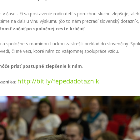
e v čase - či sa postavenie rodín detí s poruchou sluchu zlepšuje, ale
káme na ďalšiu vlnu výskumu (čo to nám prezradí slovenský dotazník,
žnosť
začať
po
spoločnej
ceste
kráčať
.
a a spoločne s maminou Luckou zastrešili preklad do slovenčiny. Spo
edí, či iné veci, ktoré nám zo vzájomnej spolupráce vzídu.
môže
prísť
postupné
zlepšenie
k
nám
.
http://bit.ly/fepedadotaznik
tazníka
: