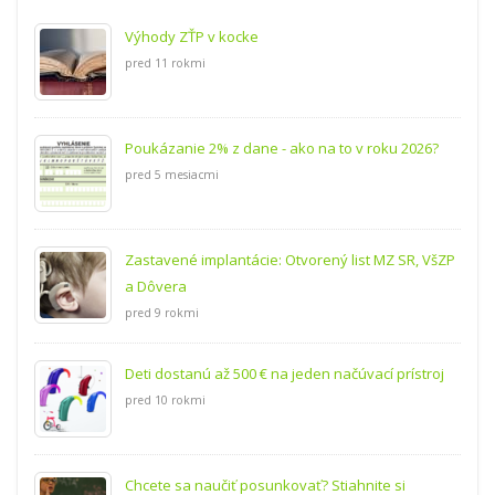
Výhody ZŤP v kocke
pred 11 rokmi
Poukázanie 2% z dane - ako na to v roku 2026?
pred 5 mesiacmi
Zastavené implantácie: Otvorený list MZ SR, VšZP
a Dôvera
pred 9 rokmi
Deti dostanú až 500 € na jeden načúvací prístroj
pred 10 rokmi
Chcete sa naučiť posunkovať? Stiahnite si