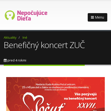
Menu
Aktuality
Iné
Benefičný koncert ZUČ
pred 4 rokmi