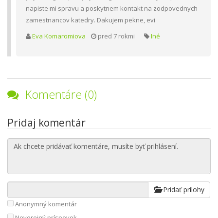
napiste mi spravu a poskytnem kontakt na zodpovednych
zamestnancov katedry. Dakujem pekne, evi
Eva Komaromiova
pred 7 rokmi
Iné
Komentáre (0)
Pridaj komentár
Pridať prílohy
Anonymný komentár
Neverejný príspevok