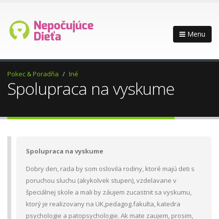
Menu
Pokec & Poradňa
Iné
Spolupraca na vyskume
Spolupraca na vyskume
Dobry den, rada by som oslovila rodiny, ktoré majú deti s
poruchou sluchu (akykolvek stupen), vzdelavane v
špeciálnej skole a mali by záujem zucastnit sa vyskumu,
ktorý je realizovany na UK,pedagog.fakulta, katedra
psychologie a patopsychologie. Ak mate zaujem, prosim,