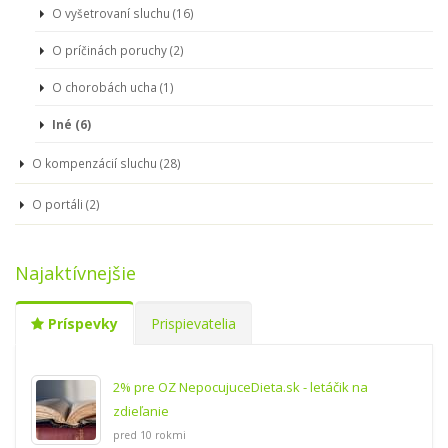
O vyšetrovaní sluchu (16)
O príčinách poruchy (2)
O chorobách ucha (1)
Iné (6)
O kompenzácií sluchu (28)
O portáli (2)
Najaktívnejšie
Príspevky
Prispievatelia
2% pre OZ NepocujuceDieta.sk - letáčik na
zdieľanie
pred 10 rokmi