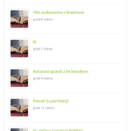
VRA audiometria v Bratislave
pred 8 rokmi
KI
pred 7 rokmi
Načúvací aparát a let lietadlom.
pred 4 rokmi
Pieseň Si perfektný!
pred 11 rokmi
KI - rečovy procesor RONDO