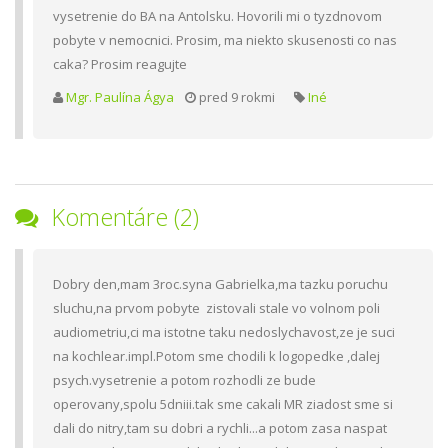
vysetrenie do BA na Antolsku. Hovorili mi o tyzdnovom
pobyte v nemocnici. Prosim, ma niekto skusenosti co nas
caka? Prosim reagujte
Mgr. Paulína Ágya
pred 9 rokmi
Iné
Komentáre (2)
Dobry den,mam 3roc.syna Gabrielka,ma tazku poruchu
sluchu,na prvom pobyte zistovali stale vo volnom poli
audiometriu,ci ma istotne taku nedoslychavost,ze je suci
na kochlear.impl.Potom sme chodili k logopedke ,dalej
psych.vysetrenie a potom rozhodli ze bude
operovany,spolu 5dniii.tak sme cakali MR ziadost sme si
dali do nitry,tam su dobri a rychli...a potom zasa naspat