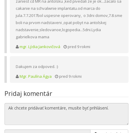
zaniest cd MR na antolsku ,ked pivedali ze je ok...zacalo sa
cakanie na schvalwnie implantatu.od marca do
jula.7.7.2017bol uspesne operovany, o 3dni domov,7.8.sme
boli na prvom nadstaveni ,opat pobyt na antolskej
nadstavenie,sledovanoe,logopedia...5dni.Lydia
gabrielkova mama
mgr. Lýdia Jankovičová
pred 9 rokmi
Dakujem za odpoved. :)
Mgr. Paulína Ágya
pred 9 rokmi
Pridaj komentár