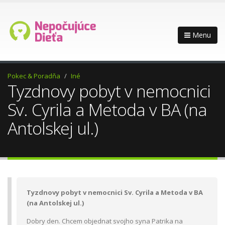
Menu
Pokec & Poradňa
Iné
Tyzdnovy pobyt v nemocnici
Sv. Cyrila a Metoda v BA (na
Antolskej ul.)
Tyzdnovy pobyt v nemocnici Sv. Cyrila a Metoda v BA
(na Antolskej ul.)
Dobry den. Chcem objednat svojho syna Patrika na