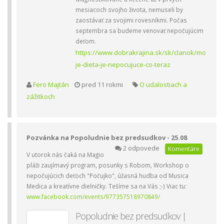
mesiacoch svojho života, nemuseli by
zaostávať za svojimi rovesníkmi. Počas
septembra sa budeme venovať nepočujúcim
deťom.
https://www.dobrakrajina.sk/sk/clanok/mo
je-dieta-je-nepocujuce-co-teraz
Fero Majtán
pred 11 rokmi
O udalostiach a
zážitkoch
Pozvánka na Popoludnie bez predsudkov - 25.08
2 odpovede
Komentáre
V utorok nás čaká na Magio
pláži zaujímavý program, posunky s Robom, Workshop o
nepočujúcich deťoch "Počujko", úžasná hudba od Musica
Medica a kreatívne dielničky. Tešíme sa na Vás ;-) Viac tu:
www.facebook.com/events/977357518970849/
Popoludnie bez predsudkov |