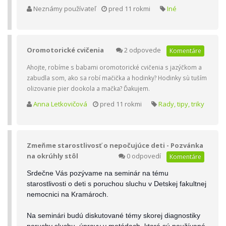
Neznámy používateľ
pred 11 rokmi
Iné
Oromotorické cvičenia
2 odpovede
Komentáre
Ahojte, robíme s babami oromotorické cvičenia s jazýčkom a
zabudla som, ako sa robí mačička a hodinky? Hodinky sù tuším
olizovanie pier dookola a mačka? Ďakujem.
Anna Letkovičová
pred 11 rokmi
Rady, tipy, triky
Zmeňme starostlivosť o nepočujúce deti - Pozvánka
na okrúhly stôl
0 odpovedí
Komentáre
Srdečne Vás pozývame na seminár na tému
starostlivosti o deti s poruchou sluchu v Detskej fakultnej
nemocnici na Kramároch.
Na seminári budú diskutované témy skorej diagnostiky