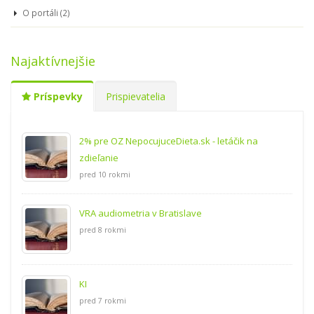
O portáli (2)
Najaktívnejšie
Príspevky
Prispievatelia
2% pre OZ NepocujuceDieta.sk - letáčik na
zdieľanie
pred 10 rokmi
VRA audiometria v Bratislave
pred 8 rokmi
KI
pred 7 rokmi