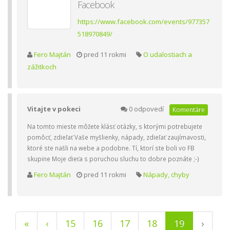
Facebook
https://www.facebook.com/events/977357
518970849/
Fero Majtán
pred 11 rokmi
O udalostiach a
zážitkoch
Vitajte v pokeci
0 odpovedí
Komentáre
Na tomto mieste môžete klásť otázky, s ktorými potrebujete
pomôcť, zdieľať Vaše myšlienky, nápady, zdieľať zaujímavosti,
ktoré ste našli na webe a podobne. Tí, ktorí ste boli vo FB
skupine Moje dieťa s poruchou sluchu to dobre poznáte ;-)
Fero Majtán
pred 11 rokmi
Nápady, chyby
(current)
«
‹
15
16
17
18
19
›