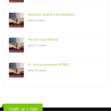
Načúvací aparát a let lietadlom.
pred 4 rokmi
Pieseň Si perfektný!
pred 11 rokmi
KI - rečovy procesor RONDO
pred 10 rokmi
Spojte sa s nami