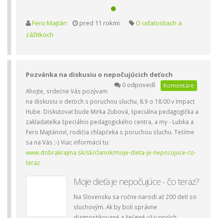
Fero Majtán
pred 11 rokmi
O udalostiach a
zážitkoch
Pozvánka na diskusiu o nepočujúcich deťoch
0 odpovedí
Komentáre
Ahojte, srdečne Vás pozývam
na diskusiu o deťoch s poruchou sluchu, 8.9 o 18:00 v Impact
Hube. Diskutovať bude Mirka Zubová, špeciálna pedagogička a
zakladatelka špeciálno pedagogického centra, a my - Lubka a
Fero Majtánoví, rodičia chlapčeka s poruchou sluchu. Tešíme
sa na Vás ;-) Viac informácií tu:
www.dobrakrajina.sk/sk/clanok/moje-dieta-je-nepocujuce-co-
teraz
Moje dieťa je nepočujúce - čo teraz?
Na Slovensku sa ročne narodí až 200 detí so
sluchovým. Ak by boli správne
diagnostikované a liečené už v prvých