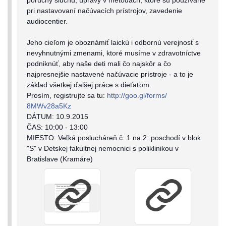
poruchy sluchu, úpravy v metódach, ktoré sú používané
pri nastavovaní načúvacích prístrojov, zavedenie
audiocentier.
Jeho cieľom je oboznámiť laickú i odbornú verejnosť s
nevyhnutnými zmenami, ktoré musíme v zdravotníctve
podniknúť, aby naše deti mali čo najskôr a čo
najpresnejšie nastavené načúvacie prístroje - a to je
základ všetkej ďalšej práce s dieťaťom.
Prosím, registrujte sa tu:
http://goo.gl/forms/
8MWv28a5Kz
DÁTUM: 10.9.2015
ČAS: 10:00 - 13:00
MIESTO: Veľká poslucháreň č. 1 na 2. poschodí v blok
"S" v Detskej fakultnej nemocnici s poliklinikou v
Bratislave (Kramáre)