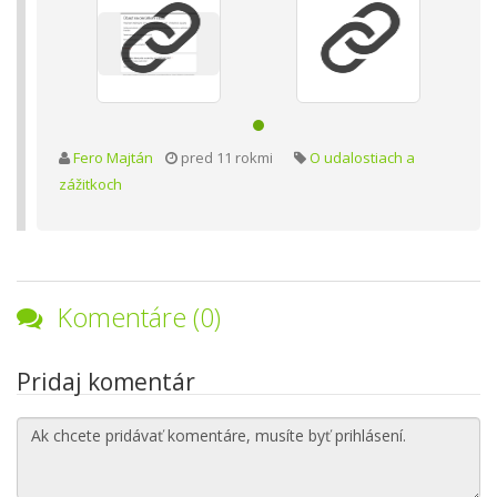
Fero Majtán
pred 11 rokmi
O udalostiach a
zážitkoch
Komentáre (0)
Pridaj komentár