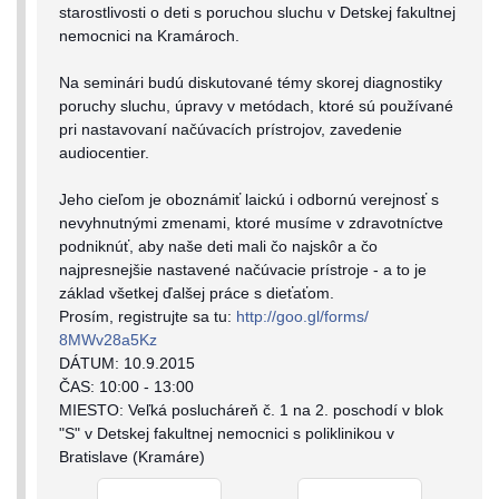
starostlivosti o deti s poruchou sluchu v Detskej fakultnej
nemocnici na Kramároch.
Na seminári budú diskutované témy skorej diagnostiky
poruchy sluchu, úpravy v metódach, ktoré sú používané
pri nastavovaní načúvacích prístrojov, zavedenie
audiocentier.
Jeho cieľom je oboznámiť laickú i odbornú verejnosť s
nevyhnutnými zmenami, ktoré musíme v zdravotníctve
podniknúť, aby naše deti mali čo najskôr a čo
najpresnejšie nastavené načúvacie prístroje - a to je
základ všetkej ďalšej práce s dieťaťom.
Prosím, registrujte sa tu:
http://goo.gl/forms/
8MWv28a5Kz
DÁTUM: 10.9.2015
ČAS: 10:00 - 13:00
MIESTO: Veľká poslucháreň č. 1 na 2. poschodí v blok
"S" v Detskej fakultnej nemocnici s poliklinikou v
Bratislave (Kramáre)