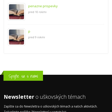
penazne prispevky
pred 10 rokmi
p
pred 9 rokmi
Spojte sa s nami
Newsletter
o uškovských témach
Zapíšte sa do Newslettra o uškovských témach a našich aktivitách.
Začiarknite políčko "Newsletter" v
registrácii
.