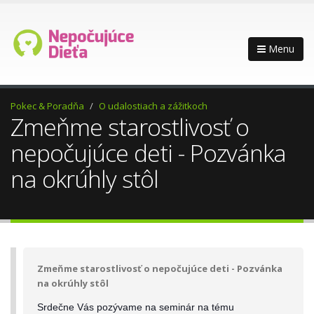
Menu
Pokec & Poradňa
O udalostiach a zážitkoch
Zmeňme starostlivosť o
nepočujúce deti - Pozvánka
na okrúhly stôl
Zmeňme starostlivosť o nepočujúce deti - Pozvánka
na okrúhly stôl
Srdečne Vás pozývame na seminár na tému