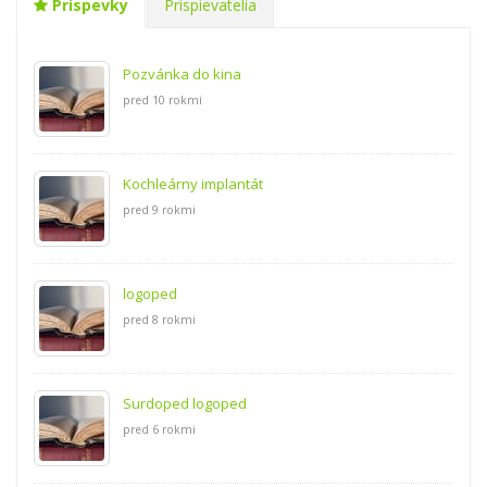
Príspevky
Prispievatelia
Pozvánka do kina
pred 10 rokmi
Kochleárny implantát
pred 9 rokmi
logoped
pred 8 rokmi
Surdoped logoped
pred 6 rokmi