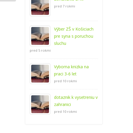
pred 7 rokmi
Výber ZŠ v Košiciach
pre syna s poruchou
sluchu
pred 5 rokmi
Vyborna knizka na
praci 3-6 let
pred 10 rokmi
dotaznik k vysetreniu v
zahranici
pred 10 rokmi