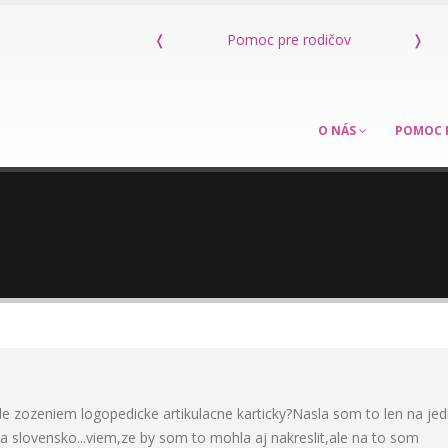
pre rodičov
❬
Kniha Máme dieťa s poruchou sluchu
❭
O NÁS
POMOC 
de zozeniem logopedicke artikulacne karticky?Nasla som to len na jed
na slovensko...viem,ze by som to mohla aj nakreslit,ale na to som