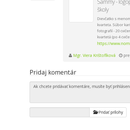
Sammy - logop
školy
Dievčatko s menom
kvarteta. Súbor ka
fotografií - 20 cvič
kvartetá (po 4 cvič
https://www.nom
Mgr. Viera Krištofíková
pre
Pridaj komentár
Pridať prílohy