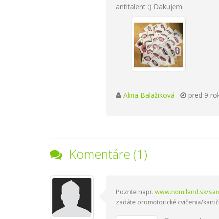
antitalent :) Dakujem.
Alina Balažiková
pred 9 ro
Komentáre (1)
Pozrite napr.
www.nomiland.sk/sam
zadáte oromotorické cvičenia/kartič