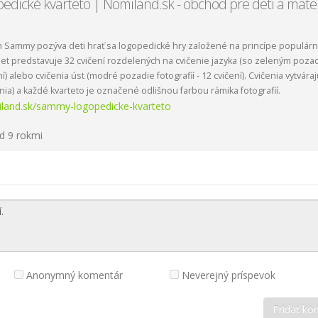
edické kvarteto | Nomiland.sk - obchod pre deti a mate
 Sammy pozýva deti hrať sa logopedické hry založené na princípe populár
riet predstavuje 32 cvičení rozdelených na cvičenie jazyka (so zeleným poza
ení) alebo cvičenia úst (modré pozadie fotografií - 12 cvičení). Cvičenia vytvára
enia) a každé kvarteto je označené odlišnou farbou rámika fotografií.
iland.sk/sammy-logopedicke-kvarteto
d 9 rokmi
Anonymný komentár
Neverejný príspevok