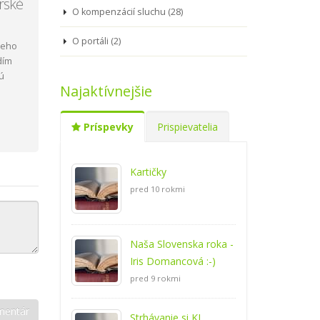
rské
O kompenzácií sluchu (28)
O portáli (2)
neho
dím
jú
Najaktívnejšie
Príspevky
Prispievatelia
Kartičky
pred 10 rokmi
Naša Slovenska roka -
Iris Domancová :-)
pred 9 rokmi
Strhávanie si KI