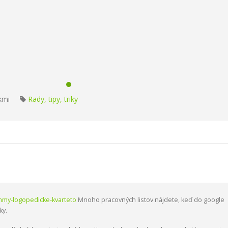
kmi
Rady, tipy, triky
my-logopedicke-kvarteto
Mnoho pracovných listov nájdete, keď do google
ky.