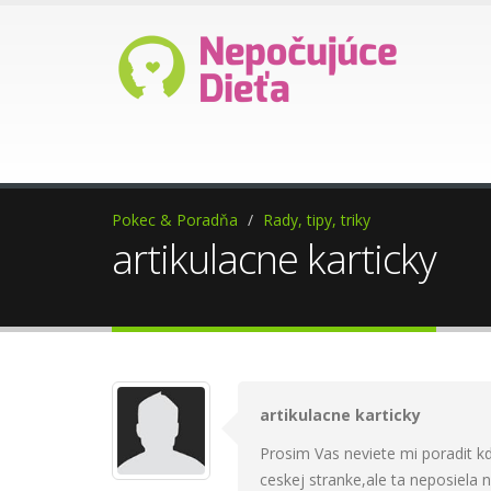
Ako darovať 2%?
Pomoc 
Pokec & Poradňa
Rady, tipy, triky
artikulacne karticky
artikulacne karticky
Prosim Vas neviete mi poradit k
ceskej stranke,ale ta neposiela 