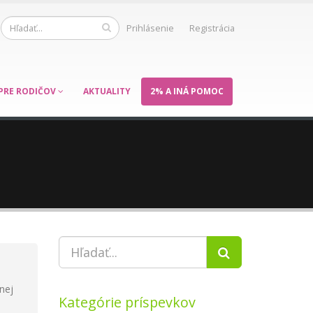
Prihlásenie
Registrácia
PRE RODIČOV
AKTUALITY
2% A INÁ POMOC
nej
Kategórie príspevkov