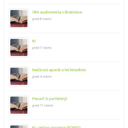
VRA audiometria v Bratislave
pred 8 rokmi
KI
pred 7 rokmi
Načúvací aparát a let lietadlom.
pred 4 rokmi
Pieseň Si perfektný!
pred 11 rokmi
KI - rečovy procesor RONDO