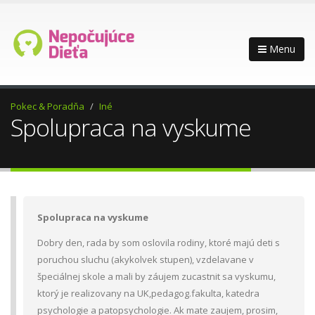
Menu
Pokec & Poradňa
Iné
Spolupraca na vyskume
Spolupraca na vyskume
Dobry den, rada by som oslovila rodiny, ktoré majú deti s
poruchou sluchu (akykolvek stupen), vzdelavane v
špeciálnej skole a mali by záujem zucastnit sa vyskumu,
ktorý je realizovany na UK,pedagog.fakulta, katedra
psychologie a patopsychologie. Ak mate zaujem, prosim,