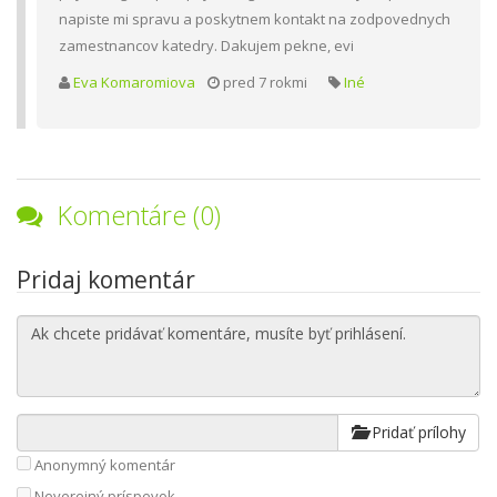
napiste mi spravu a poskytnem kontakt na zodpovednych
zamestnancov katedry. Dakujem pekne, evi
Eva Komaromiova
pred 7 rokmi
Iné
Komentáre (0)
Pridaj komentár
Pridať prílohy
Anonymný komentár
Neverejný príspevok