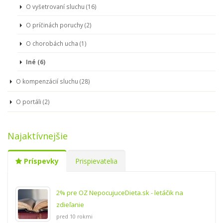
O vyšetrovaní sluchu (16)
O príčinách poruchy (2)
O chorobách ucha (1)
Iné (6)
O kompenzácií sluchu (28)
O portáli (2)
Najaktívnejšie
Príspevky
Prispievatelia
2% pre OZ NepocujuceDieta.sk - letáčik na
zdieľanie
pred 10 rokmi