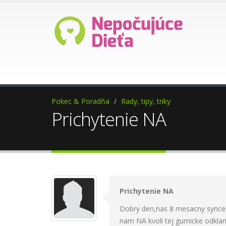
Ako darovať 2%?
Pomoc p
Pokec & Poradňa
Rady, tipy, triky
Prichytenie NA
Prichytenie NA
Dobry den,nas 8 mesacny syncek 
nam NA kvoli tej gumicke odklana