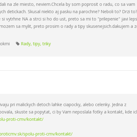
li na zle miesto, neviem.Chcela by som poprosit o radu, co sa vam
lych detickach. Skusal niekto aj pasku na parochne? Neboli to? Drzi to
si vytrhne NA a strci si ho do ust, preto sa mi to "prilepenie" javi leps
 mozem sa mylit, preto prosim o rady a tipy skusenejsich.dakujem a 
rokmi
Rady, tipy, triky
ivaju pri malickych detoch lahke ciapocky, alebo celenky. Jedna z
povala, skuste sa popytat, ci by Vam neposlala fotky a kontakt, kde ic
lu-proti-cmv/kontakt/
proticmv.sk/spolu-proti-cmv/kontakt/