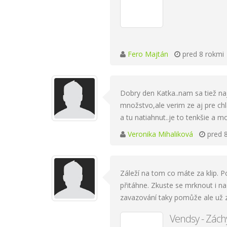
Fero Majtán
pred 8 rokmi
Dobry den Katka..nam sa tiež najv
množstvo,ale verim ze aj pre chl
a tu natiahnut..je to tenkšie a m
Veronika Mihaliková
pred 
Záleží na tom co máte za klip. 
přitáhne. Zkuste se mrknout i na
zavazování taky pomůže ale už za
Vendsy - Zách