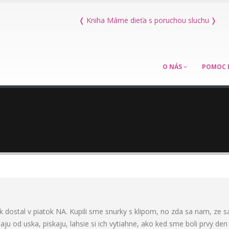
re rodičov
❬
Kniha Máme dieťa s poruchou sluchu
❭
O NÁS
POMOC 
dostal v piatok NA. Kupili sme snurky s klipom, no zda sa nam, ze s
ju od uska, piskaju, lahsie si ich vytiahne, ako ked sme boli prvy den