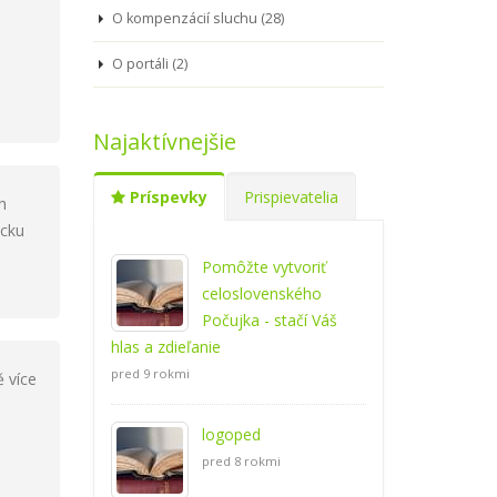
O kompenzácií sluchu (28)
O portáli (2)
Najaktívnejšie
Príspevky
Prispievatelia
h
icku
Pomôžte vytvoriť
celoslovenského
Počujka - stačí Váš
hlas a zdieľanie
pred 9 rokmi
 více
logoped
pred 8 rokmi