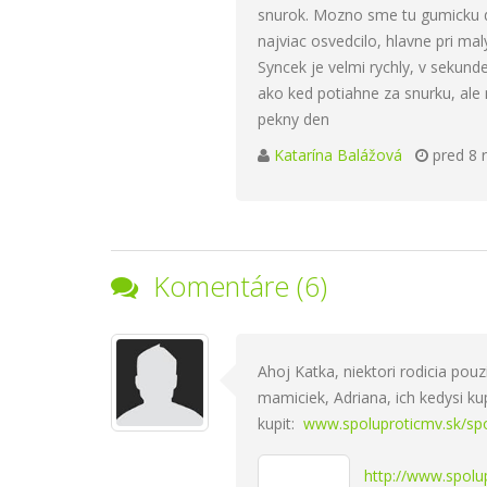
snurok. Mozno sme tu gumicku da
najviac osvedcilo, hlavne pri ma
Syncek je velmi rychly, v sekunde 
ako ked potiahne za snurku, ale
pekny den
Katarína Balážová
pred 8 
Komentáre (6)
Ahoj Katka, niektori rodicia pouz
mamiciek, Adriana, ich kedysi ku
kupit:
www.spoluproticmv.sk/spo
http://www.spolu