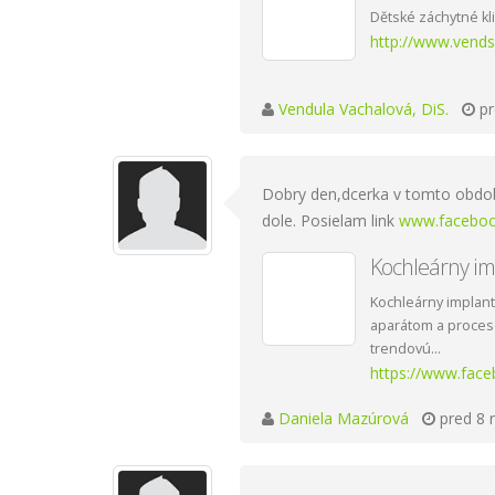
Dětské záchytné kl
http://www.vends
Vendula Vachalová, DiS.
pr
Dobry den,dcerka v tomto obdobi 
dole. Posielam link
www.faceboo
Kochleárny im
Kochleárny implant
aparátom a proceso
trendovú...
https://www.fac
Daniela Mazúrová
pred 8 