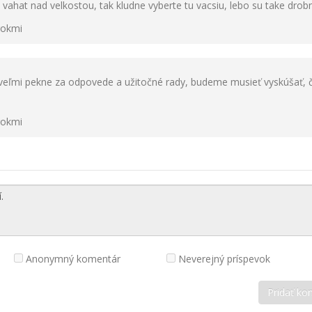
e vahat nad velkostou, tak kludne vyberte tu vacsiu, lebo su take drob
rokmi
ľmi pekne za odpovede a užitočné rady, budeme musieť vyskúšať, 
rokmi
Anonymný komentár
Neverejný príspevok