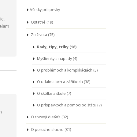
Všetky príspevky
?
ie,
Ostatné (19)
zelam
Zo života (75)
Rady, tipy, triky (16)
Myšlienky a nápady (4)
O problémoch a komplikáciách (3)
O udalostiach a zážitkoch (38)
O škôlke a škole (7)
O príspevkoch a pomoci od štátu (7)
h
O rozvoji dieťaťa (32)
O poruche sluchu (31)