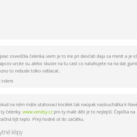
iac osvedčila čelenka..viem je to ine pri dievčati daju sa menit a je ic
apcov urcite su..alebo skuste na tu cast co natahujete na na dat gum
ozno to nebude tolko odtlacat..
8 rokmi
Pokud na něm máte utahovací korálek tak naopak naslouchátka k hlavě
 ty čelenky.
www.vendsy.cz
pro ty malé děti je to nejlepší. Čepička na
číná být teplo. Přeji hodně sil do začátku.
ytné klipy