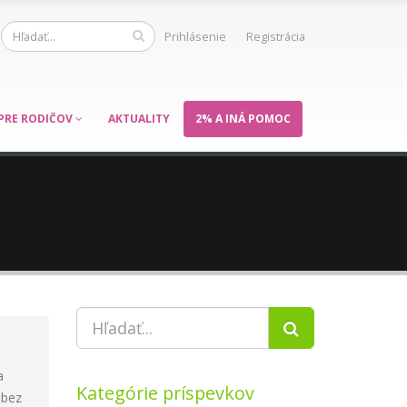
Prihlásenie
Registrácia
PRE RODIČOV
AKTUALITY
2% A INÁ POMOC
a
Kategórie príspevkov
 bez