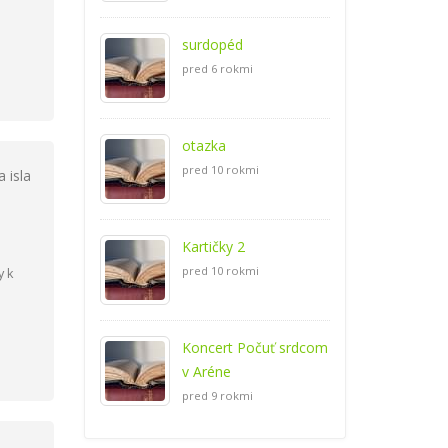
surdopéd
pred 6 rokmi
otazka
pred 10 rokmi
 isla
Kartičky 2
pred 10 rokmi
y k
Koncert Počuť srdcom
v Aréne
pred 9 rokmi