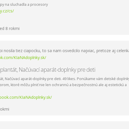
ipy na sluchadla a procesory
y.cz/cs/
ed 8 rokmi
nosila tiez ciapocku, to sa nam osvedcilo najviac, pretoze aj celenka
k.com/KIaNAdoplnky.sk/
plantát, Načúvací aparát-doplnky pre deti
át, Načúvací aparát-doplnky pre deti. 49 likes. Ponúkame vám detské doplnk
rom, ktoré môžu plniť nie len ochrannú a bezpečnostnú ale aj estetickú a
ebook.com/KIaNAdoplnky.sk/
rokmi