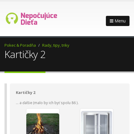
Menu
Pokec & Poradňa
Rady, tipy, triky
Kartičky 2
Kartičky 2
... a ďalšie (malo by ich byť spolu 86 ).