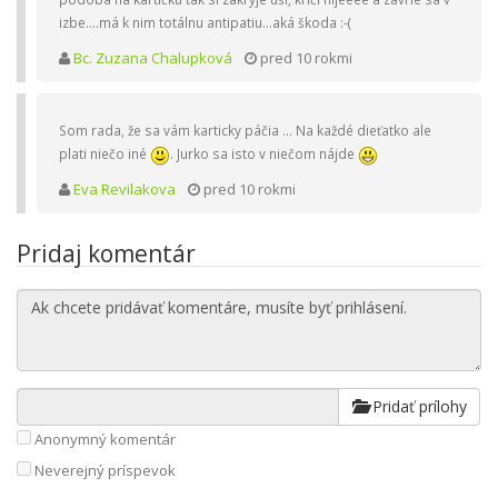
izbe....má k nim totálnu antipatiu...aká škoda :-(
Bc. Zuzana Chalupková
pred 10 rokmi
Som rada, že sa vám karticky páčia ... Na každé dieťatko ale
plati niečo iné
. Jurko sa isto v niečom nájde
Eva Revilakova
pred 10 rokmi
Pridaj komentár
Pridať prílohy
Anonymný komentár
Neverejný príspevok