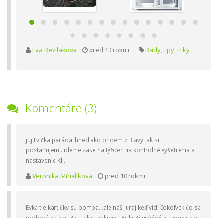
Eva Revilakova
pred 10 rokmi
Rady, tipy, triky
Komentáre (3)
juj Evička paráda..hned ako pridem z Blavy tak si
postahujem...ideme zase na týžden na kontrolné vyšetrenia a
nastavenie KI..
Veronika Mihaliková
pred 10 rokmi
Evka tie kartičky sú bomba...ale náš Juraj keď vidí čokoľvek čo sa
podobá na kartičku tak si zakryje uši, kričí nijéééé a zavrie sa v