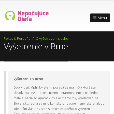
Menu
Pokec & Poradňa
O vyšetrovaní sluchu
Vyšetrenie v Brne
Vyšetrenie v Brne
Dobrý deň. Mphli by ste mi poradiť tie mamičky ktoré ste
absolvovali vyšetrenie s našim dieťaťom v Brne a následne
máte aj načúvací aparátik iný ako máme my, vyšetrovaní na
Slovensku. Jedná sa mi o kontakt, prípadne meno lekára, alebo
kde mám vlastne začať s riešením takéhoto vyšetrenia.