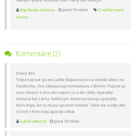
Ďakujem pekne za každú radu. Pekný deň všetkým
Mgr Beata Geciova
pred 10 rokmi
O vyšetrovaní
sluchu
Komentáre (2)
Dobry den
Treba napisat spravu Lubke Majtanovej tu na stranke alebo na
Facebooku. Ona zabezpecuje komunikaciu s Brnom. Popiste jej
vasu situaciu a ona vam napise co a ako dalej. Aparatiky
nemusia byt z Brna. Niektorym detom postacuju aparatiky
ktore maju, len sa musia spravne nastavit. Takze nie vsetky deti
co boli v Brne maju aparaty odtial.
Lukáš Letkovič
pred 10 rokmi