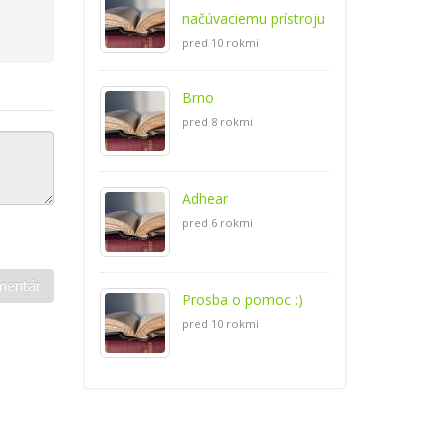
načúvaciemu prístroju
pred 10 rokmi
Brno
pred 8 rokmi
Adhear
pred 6 rokmi
Prosba o pomoc :)
pred 10 rokmi