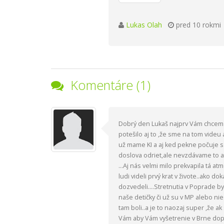
Lukas Olah
pred 10 rokmi
Komentáre (1)
Dobrý den Lukaš najprv Vám chcem p
potešilo aj to ,že sme na tom videu
už mame KI a aj ked pekne počuje s
doslova odriet,ale nevzdávame to a
...Aj nás velmi milo prekvapila tá at
ludi videli prvý krat v živote..ako 
dozvedeli....Stretnutia v Poprade b
naše detičky či už su v MP alebo nie
tam boli..a je to naozaj super ,že 
Vám aby Vám vyšetrenie v Brne dop