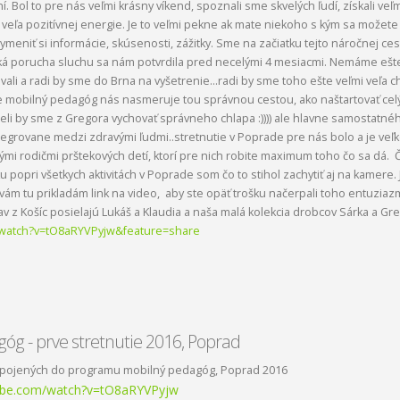
. Bol to pre nás veľmi krásny víkend, spoznali sme skvelých ľudí, získali veľm
mi veľa pozitívnej energie. Je to veľmi pekne ak mate niekoho s kým sa možete
vymeniť si informácie, skúsenosti, zážitky. Sme na začiatku tejto náročnej ces
ká porucha sluchu sa nám potvrdila pred necelými 4 mesiacmi. Nemáme ešt
ali a radi by sme do Brna na vyšetrenie...radi by sme toho ešte veľmi veľa ch
e mobilný pedagóg nás nasmeruje tou správnou cestou, ako naštartovať cel
li by sme z Gregora vychovať správneho chlapa :)))) ale hlavne samostatné
grovane medzi zdravými ľudmi..stretnutie v Poprade pre nás bolo a je veľ
ými rodičmi prštekových detí, ktorí pre nich robite maximum toho čo sa dá. Č
u popri všetkych aktivitách v Poprade som čo to stihol zachytiť aj na kamere. 
k vám tu prikladám link na video, aby ste opäť trošku načerpali toho entuziaz
v z Košíc posielajú Lukáš a Klaudia a naša malá kolekcia drobcov Sárka a Greg
atch?v=tO8aRYVPyjw&feature=share
óg - prve stretnutie 2016, Poprad
zapojených do programu mobilný pedagóg, Poprad 2016
ube.com/watch?v=tO8aRYVPyjw