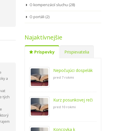
O kompenzácií sluchu (28)
O portáli (2)
Najaktívnejšie
Príspevky
Prispievatelia
Nepočujúci dospelák
e
pred 7 rokmi
oky a
vat
e tých
Kurz posunkovej reči
pred 10 rokmi
že
ktorý
Prajem
Koncovka k