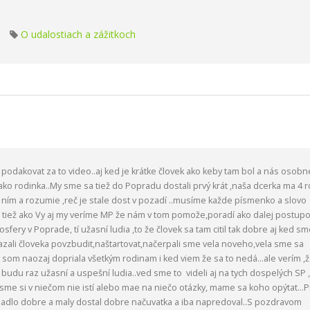
O udalostiach a zážitkoch
odakovat za to video..aj ked je krátke človek ako keby tam bol a nás osobn
 ako rodinka..My sme sa tiež do Popradu dostali prvý krát ,naša dcerka ma 4 r
 ním a rozumie ,reč je stale dost v pozadí ..musíme každe písmenko a slovo
 tiež ako Vy aj my veríme MP že nám v tom pomože,poradí ako dalej postupo
mosfery v Poprade, tí užasní ludia ,to že človek sa tam citil tak dobre aj ked sm
dokazali človeka povzbudit,naštartovat,načerpali sme vela noveho,vela sme sa
y som naozaj dopriala všetkým rodinam i ked viem že sa to nedá...ale verím ,
 budu raz užasní a uspešní ludia..ved sme to videli aj na tych dospelých SP ,
ak sme si v niečom nie istí alebo mae na niečo otázky, mame sa koho opýtat...
adlo dobre a maly dostal dobre načuvatka a iba napredoval..S pozdravom