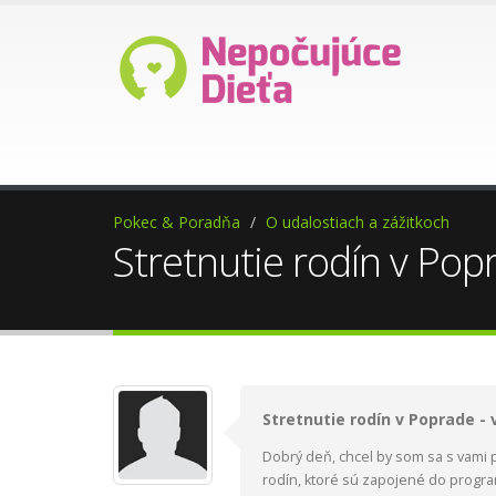
Ako darovať 2%?
Pomoc p
Pokec & Poradňa
O udalostiach a zážitkoch
Stretnutie rodín v Pop
Stretnutie rodín v Poprade - 
Dobrý deň, chcel by som sa s vami p
rodín, ktoré sú zapojené do progra