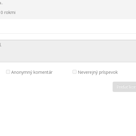
..
10 rokmi
Anonymný komentár
Neverejný príspevok