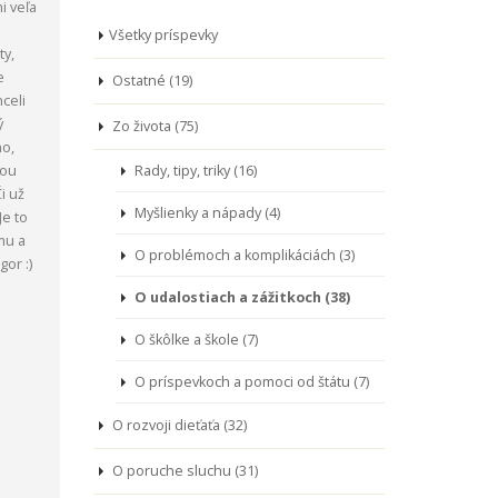
i veľa
Všetky príspevky
ty,
e
Ostatné (19)
celi
ý
Zo života (75)
ho,
kou
Rady, tipy, triky (16)
i už
Myšlienky a nápady (4)
Je to
mu a
O problémoch a komplikáciách (3)
or :)
O udalostiach a zážitkoch (38)
O škôlke a škole (7)
O príspevkoch a pomoci od štátu (7)
O rozvoji dieťaťa (32)
O poruche sluchu (31)