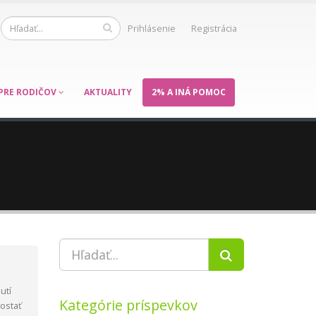
Prihlásenie
Registrácia
PRE RODIČOV
AKTUALITY
2% A INÁ POMOC
utí
Kategórie príspevkov
ostať