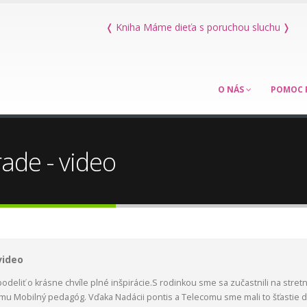
re rodičov
❬
Kniha Máme dieťa s poruchou sluchu
❭
O NÁS
POMOC 
rade - video
video
odeliť o krásne chvíle plné inšpirácie.S rodinkou sme sa zučastnili na stretn
mu Mobilný pedagóg. Vďaka Nadácii pontis a Telecomu sme mali to šťastie d