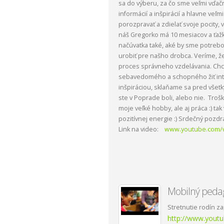
sa do výberu, za čo sme veľmi vďační
informácií a inšpirácií a hlavne veľ
porozpravať a zdielať svoje pocity, 
náš Gregorko má 10 mesiacov a ťaž
načúvatka také, aké by sme potrebov
urobiť pre našho drobca. Veríme, ž
proces správneho vzdelávania. Chce
sebavedomého a schopného žiť inte
inšpiráciou, sklaňame sa pred všetk
ste v Poprade boli, alebo nie. Trošk
moje veľké hobby, ale aj práca :) ta
pozitívnej energie :) Srdečný pozdra
Link na video:
www.youtube.com/w
Mobilný pedag
Stretnutie rodín 
http://www.yout