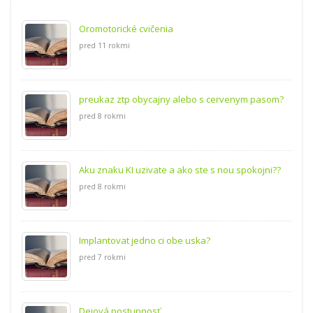
Oromotorické cvičenia
pred 11 rokmi
preukaz ztp obycajny alebo s cervenym pasom?
pred 8 rokmi
Aku znaku KI uzivate a ako ste s nou spokojni??
pred 8 rokmi
Implantovat jedno ci obe uska?
pred 7 rokmi
Dejová postupnosť