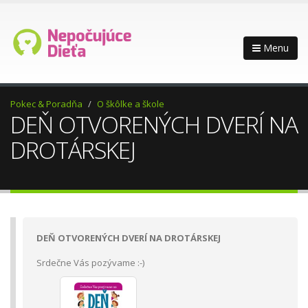
Menu
Pokec & Poradňa
O škôlke a škole
DEŇ OTVORENÝCH DVERÍ NA
DROTÁRSKEJ
DEŇ OTVORENÝCH DVERÍ NA DROTÁRSKEJ
Srdečne Vás pozývame :-)