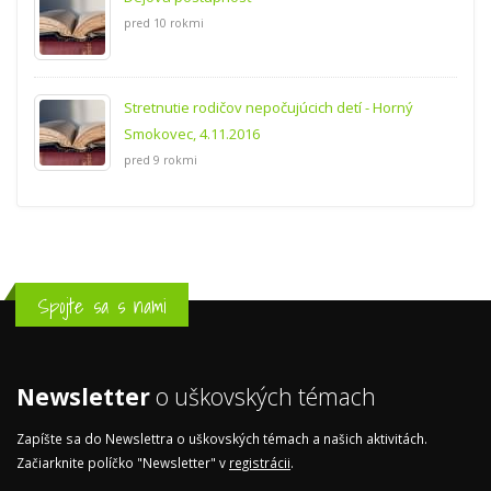
pred 10 rokmi
Stretnutie rodičov nepočujúcich detí - Horný
Smokovec, 4.11.2016
pred 9 rokmi
Spojte sa s nami
Newsletter
o uškovských témach
Zapíšte sa do Newslettra o uškovských témach a našich aktivitách.
Začiarknite políčko "Newsletter" v
registrácii
.