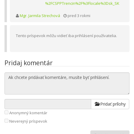
%2FCSPPTrencin%2F%3Flocale%3Dsk_SK
Mgr. Jarmila Strechová
pred 3 rokmi
Tento príspevok môžu vidieť iba prihlásení používatelia.
Pridaj komentár
Pridať prílohy
Anonymný komentár
Neverejný príspevok