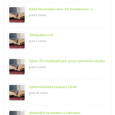
Naša Slovenska roka - Iris Domancová :-)
pred 9 rokmi
Strhávanie si KI
pred 7 rokmi
Výber ZŠ v Košiciach pre syna s poruchou sluchu
pred 5 rokmi
Vyborna knizka na praci 3-6 let
pred 10 rokmi
dotaznik k vysetreniu v zahranici