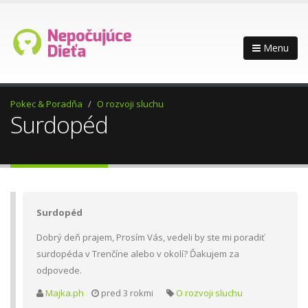
Menu
Pokec & Poradňa
O rozvoji sluchu
Surdopéd
Surdopéd
Dobrý deň prajem, Prosím Vás, vedeli by ste mi poradiť
surdopéda v Trenčíne alebo v okolí? Ďakujem za
odpovede.
Majka.ph
pred 3 rokmi
O rozvoji sluchu