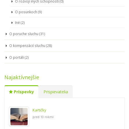
O rozvoji iných schopností (0)
O posunkoch (9)
Iné (2)
O poruche sluchu (31)
O kompenzácií sluchu (28)
O portáli (2)
Najaktívnejšie
Príspevky
Prispievatelia
Kartičky
pred 10 rokmi