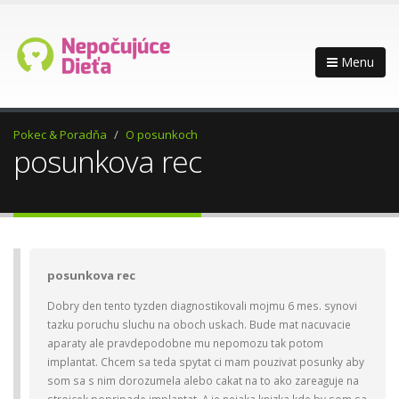
Menu
Pokec & Poradňa
O posunkoch
posunkova rec
posunkova rec
Dobry den tento tyzden diagnostikovali mojmu 6 mes. synovi
tazku poruchu sluchu na oboch uskach. Bude mat nacuvacie
aparaty ale pravdepodobne mu nepomozu tak potom
implantat. Chcem sa teda spytat ci mam pouzivat posunky aby
som sa s nim dorozumela alebo cakat na to ako zareaguje na