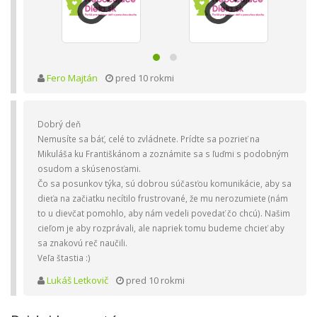
Fero Majtán
pred 10 rokmi
Dobrý deň
Nemusíte sa báť, celé to zvládnete. Prídte sa pozrieť na
Mikuláša ku Františkánom a zoznámite sa s ľuďmi s podobným
osudom a skúsenosťami.
Čo sa posunkov týka, sú dobrou súčasťou komunikácie, aby sa
dieťa na začiatku necítilo frustrované, že mu nerozumiete (nám
to u dievčat pomohlo, aby nám vedeli povedať čo chcú). Našim
cieľom je aby rozprávali, ale napriek tomu budeme chcieť aby
sa znakovú reč naučili.
Veľa štastia :)
Lukáš Letkovič
pred 10 rokmi