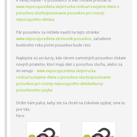
K Vašej otázke - o posunkoch si viac môžete prečítať tu:
www.nepocujucedieta.sk/prirucka-rodica/rozvijame-dieta-s-
poruchou-sluchu/pouzivanie-posunkov-pri-rozvoji-
nepocujuceho-dietata
Pár posunkov sa môžete naučiť na tejto stránke:
www.nepocujucedieta.sk/slovnik-posunkov
, začiatkom
budúceho roka počet posunkov bude rásť.
Najlepšie sú asi kurzy, kde okrem samotných posunkov získate
nových priateľov, ktorí majú deti s poruchou sluchu, alebo sa
im venujú -
www.nepocujucedieta.sk/prirucka-
rodica/rozvijame-dieta-s-poruchou-sluchu/pouzivanie-
posunkov-pri-rozvoji-nepocujuceho-dietata/kurzy-
posunkoveho-jazyka
Držím Vám palce, keby ste sa chceli na čokoľvek spýtať, sme tu
pre Vás.
Fero.