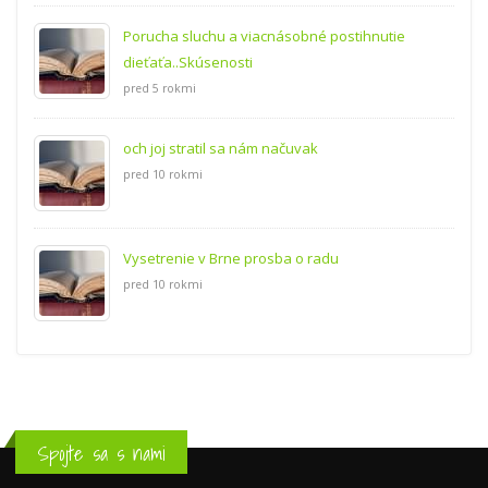
Porucha sluchu a viacnásobné postihnutie
dieťaťa..Skúsenosti
pred 5 rokmi
och joj stratil sa nám načuvak
pred 10 rokmi
Vysetrenie v Brne prosba o radu
pred 10 rokmi
Spojte sa s nami