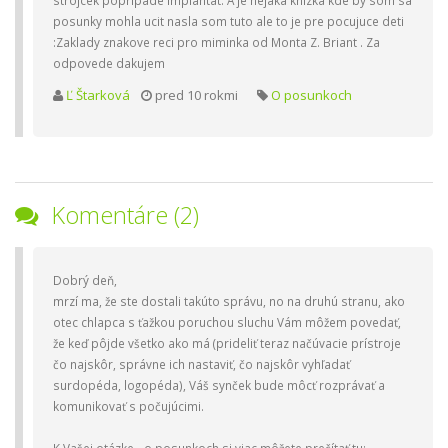
strojcek popripade implantat. A je nejaka knizka kde by som sa
posunky mohla ucit nasla som tuto ale to je pre pocujuce deti
:Zaklady znakove reci pro miminka od Monta Z. Briant . Za
odpovede dakujem
Ľ Štarková
pred 10 rokmi
O posunkoch
Komentáre (2)
Dobrý deň,
mrzí ma, že ste dostali takúto správu, no na druhú stranu, ako
otec chlapca s ťažkou poruchou sluchu Vám môžem povedať,
že keď pôjde všetko ako má (prideliť teraz načúvacie prístroje
čo najskôr, správne ich nastaviť, čo najskôr vyhľadať
surdopéda, logopéda), Váš synček bude môcť rozprávať a
komunikovať s počujúcimi.