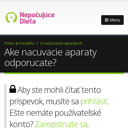
Menu
Pokec & Poradňa
O načúvacích aparátoch
Ake nacuvacie aparaty
odporucate?
Aby ste mohli čítať tento
príspevok, musíte sa
prihlásiť
.
Ešte nemáte používateľské
konto?
Zaregistrujte sa
.