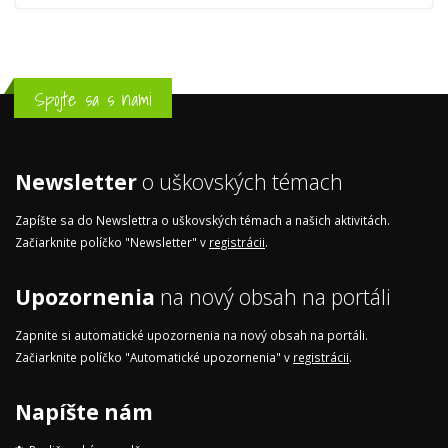
Spojte sa s nami
Newsletter
o uškovských témach
Zapíšte sa do Newslettra o uškovských témach a našich aktivitách.
Začiarknite políčko "Newsletter" v
registrácii
.
Upozornenia
na nový obsah na portáli
Zapnite si automatické upozornenia na nový obsah na portáli.
Začiarknite políčko "Automatické upozornenia" v
registrácii
.
Napíšte nám