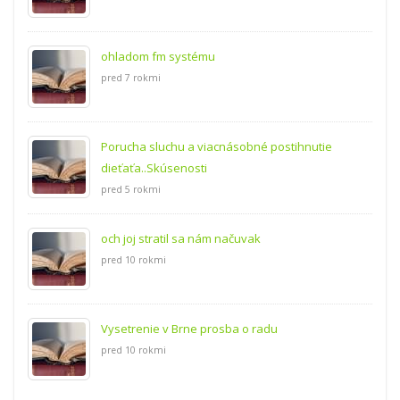
ohladom fm systému
pred 7 rokmi
Porucha sluchu a viacnásobné postihnutie
dieťaťa..Skúsenosti
pred 5 rokmi
och joj stratil sa nám načuvak
pred 10 rokmi
Vysetrenie v Brne prosba o radu
pred 10 rokmi