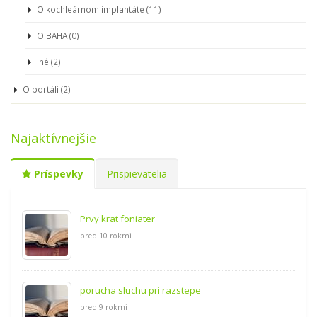
O kochleárnom implantáte (11)
O BAHA (0)
Iné (2)
O portáli (2)
Najaktívnejšie
Príspevky
Prispievatelia
Prvy krat foniater
pred 10 rokmi
porucha sluchu pri razstepe
pred 9 rokmi