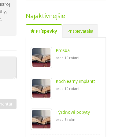
istroj
dby,
Najaktívnejšie
.
Príspevky
Prispievatelia
Prosba
pred 10 rokmi
Kochlearny implantt
pred 10 rokmi
Týždňové pobyty
pred 8 rokmi