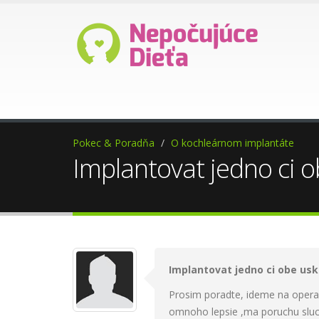
Ako darovať 2%?
Pom
Pokec & Poradňa
O kochleárnom implantáte
Implantovat jedno ci 
Implantovat jedno ci obe usk
Prosim poradte, ideme na operac
omnoho lepsie ,ma poruchu sluc