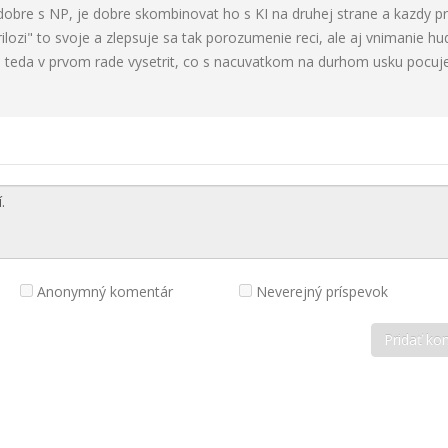
obre s NP, je dobre skombinovat ho s KI na druhej strane a kazdy pr
lozi" to svoje a zlepsuje sa tak porozumenie reci, ale aj vnimanie hu
 teda v prvom rade vysetrit, co s nacuvatkom na durhom usku pocuje
Anonymný komentár
Neverejný príspevok