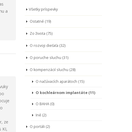
as
Všetky príspevky
hu a
Ostatné (19)
Zo života (75)
O rozvoji dieťaťa (32)
O poruche sluchu (31)
O kompenzácií sluchu (28)
O načúvacích aparátoch (15)
zvuky
O kochleárnom implantáte (11)
ebo
ocuje
O BAHA (0)
lo
Iné (2)
r, ze
O portáli (2)
 KI,