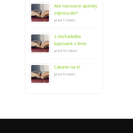
Ake nacuvacie aparaty
odporucate?
pred 7 rokmi
2 slúchadielka
kupované v Brne
pred 10 rokmi
Cakanie na KI
pred 9 rokmi