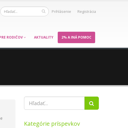
Prihlásenie
Registrácia
PRE RODIČOV
AKTUALITY
2% A INÁ POMOC
je
Kategórie príspevkov