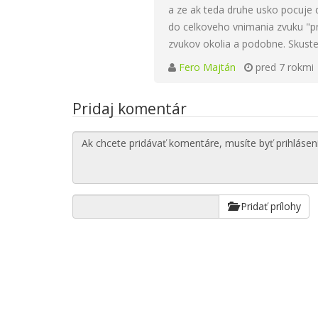
a ze ak teda druhe usko pocuje d
do celkoveho vnimania zvuku "pri
zvukov okolia a podobne. Skuste
Fero Majtán
pred 7 rokmi
Pridaj komentár
Pridať prílohy