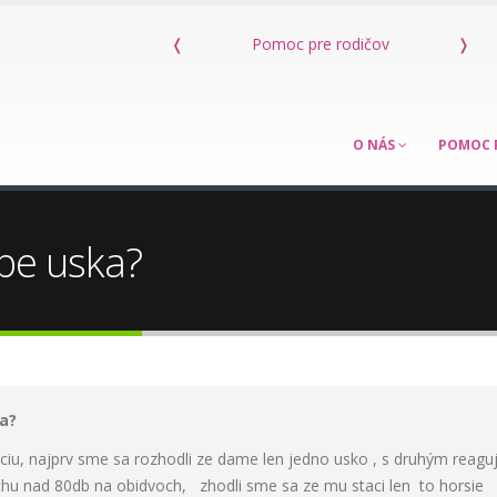
oc pre rodičov
❬
Kniha Máme dieťa s poruchou sluchu
❭
O NÁS
POMOC 
obe uska?
a?
iu, najprv sme sa rozhodli ze dame len jedno usko , s druhým reagu
hu nad 80db na obidvoch, zhodli sme sa ze mu staci len to horsie