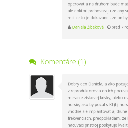
operovat a na druhom bude mat n
ale doktori prehovaraju ze aby 
reci ze to je dokazane , ze on
Daniela Žibeková
pred 7 r
Komentáre (1)
Dobry den Daniela, a ako pocuje
z reproduktorov a on ich pocuva 
meranie ziskovej krivky, alebo o
horsie, ako by pocul s KI (tj. h
vhodnejsie implantovat aj druhe 
frekvenciach, predpokladam, ze 
nacuvaci pristroj poskytuje kval