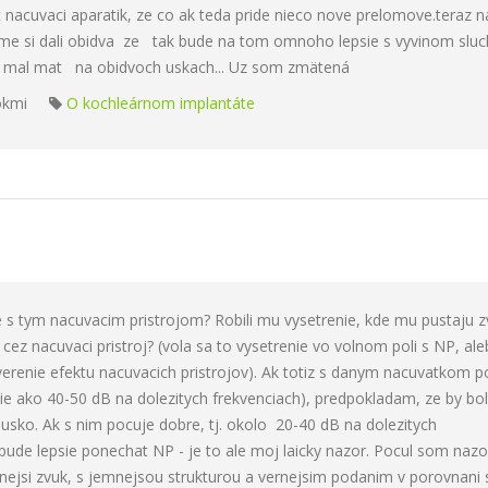
acuvaci aparatik, ze co ak teda pride nieco nove prelomove.teraz n
sme si dali obidva ze tak bude na tom omnoho lepsie s vyvinom sluc
 by mal mat na obidvoch uskach... Uz som zmätená
okmi
O kochleárnom implantáte
 s tym nacuvacim pristrojom? Robili mu vysetrenie, kde mu pustaju 
cez nacuvaci pristroj? (vola sa to vysetrenie vo volnom poli s NP, al
verenie efektu nacuvacich pristrojov). Ak totiz s danym nacuvatkom p
orsie ako 40-50 dB na dolezitych frekvenciach), predpokladam, ze by bo
usko. Ak s nim pocuje dobre, tj. okolo 20-40 dB na dolezitych
bude lepsie ponechat NP - je to ale moj laicky nazor. Pocul som nazo
itnejsi zvuk, s jemnejsou strukturou a vernejsim podanim v porovnani s