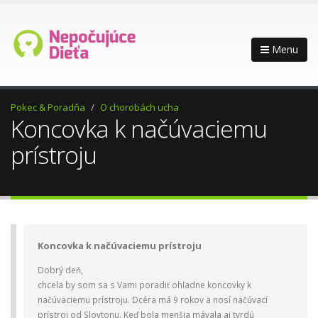
Menu
Pokec & Poradňa
O chorobách ucha
Koncovka k načúvaciemu
prístroju
Koncovka k načúvaciemu prístroju
Dobrý deň,
chcela by som sa s Vami poradiť ohľadne koncovky k
načúvaciemu prístroju. Dcéra má 9 rokov a nosí načúvací
prístroj od Slovtonu. Keď bola menšia mávala aj tvrdú