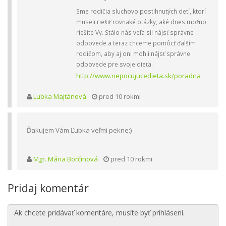
Sme rodičia sluchovo postihnutých detí, ktorí
museli riešiť rovnaké otázky, aké dnes možno
riešite Vy. Stálo nás veľa síl nájsť správne
odpovede a teraz chceme pomôcť ďalším
rodičom, aby aj oni mohli nájsť správne
odpovede pre svoje dieťa.
http://www.nepocujucedieta.sk/poradna
Lubka Majtánová
pred 10 rokmi
Ďakujem Vám Ľubka veľmi pekne:)
Mgr. Mária Borčinová
pred 10 rokmi
Pridaj komentár