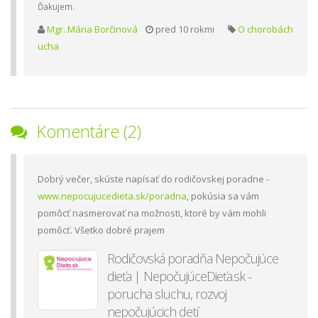
Ďakujem.
Mgr. Mária Borčinová
pred 10 rokmi
O chorobách
ucha
Komentáre (2)
Dobrý večer, skúste napísať do rodičovskej poradne -
www.nepocujucedieta.sk/poradna
, pokúsia sa vám
pomôcť nasmerovať na možnosti, ktoré by vám mohli
pomôcť. Všetko dobré prajem
Rodičovská poradňa Nepočujúce
dieťa | NepočujúceDieťa.sk -
porucha sluchu, rozvoj
nepočujúcich detí