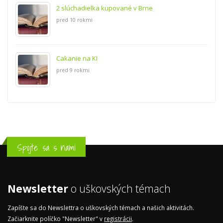
2 slúchadielka kupované v Brne
pred 10 rokmi
Cakanie na KI
pred 9 rokmi
Spojte sa s nami
Newsletter
o uškovských témach
Zapíšte sa do Newslettra o uškovských témach a našich aktivitách.
Začiarknite políčko "Newsletter" v
registrácii
.