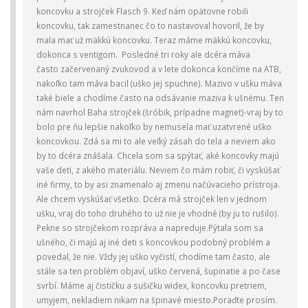
koncovku a strojček Flasch 9. Keď nám opätovne robili
koncovku, tak zamestnanec čo to nastavoval hovoril, že by
mala mať už mäkkú koncovku. Teraz máme mäkkú koncovku,
dokonca s ventigom. Posledné tri roky ale dcéra máva
často začervenaný zvukovod a v lete dokonca končíme na ATB,
nakoľko tam máva bacil (uško jej spuchne). Mazivo v ušku máva
také biele a chodíme často na odsávanie maziva k ušnému. Ten
nám navrhol Baha strojček (šróbik, prípadne magnet)-vraj by to
bolo pre ňu lepšie nakoľko by nemusela mať uzatvrené uško
koncovkou. Zdá sa mi to ale veľký zásah do tela a neviem ako
by to dcéra znášala. Chcela som sa spýtať, aké koncovky majú
vaše deti, z akého materiálu. Neviem čo mám robiť, či vyskúšať
iné firmy, to by asi znamenalo aj zmenu načúvacieho prístroja.
Ale chcem vyskúšať všetko. Dcéra má strojček len v jednom
ušku, vraj do toho druhého to už nie je vhodné (by ju to rušilo).
Pekne so strojčekom rozpráva a napreduje.Pýtala som sa
ušného, či majú aj iné deti s koncovkou podobný problém a
povedal, že nie. Vždy jej uško vyčistí, chodíme tam často, ale
stále sa ten problém objaví, uško červená, šupinatie a po čase
svrbí. Máme aj čističku a sušičku widex, koncovku pretriem,
umyjem, nekladiem nikam na špinavé miesto.Poraďte prosím.