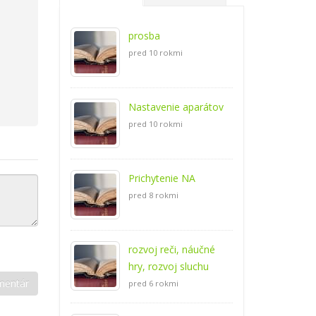
prosba
pred 10 rokmi
Nastavenie aparátov
pred 10 rokmi
Prichytenie NA
pred 8 rokmi
rozvoj reči, náučné
hry, rozvoj sluchu
pred 6 rokmi