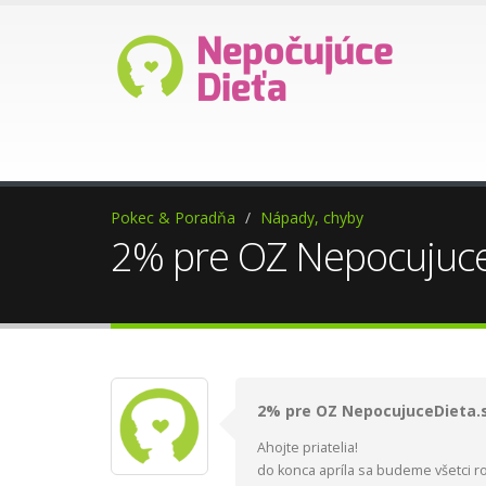
Ako darovať 2%?
Pomoc 
Pokec & Poradňa
Nápady, chyby
2% pre OZ NepocujuceDi
2% pre OZ NepocujuceDieta.sk
Ahojte priatelia!
do konca apríla sa budeme všetci 