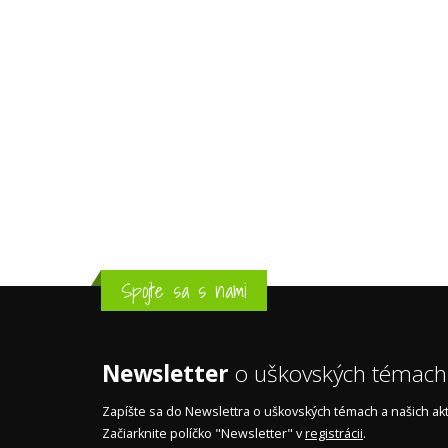
Spojte sa s nami
Newsletter
o uškovských témach
Zapíšte sa do Newslettra o uškovských témach a našich akti
Začiarknite políčko "Newsletter" v
registrácii
.