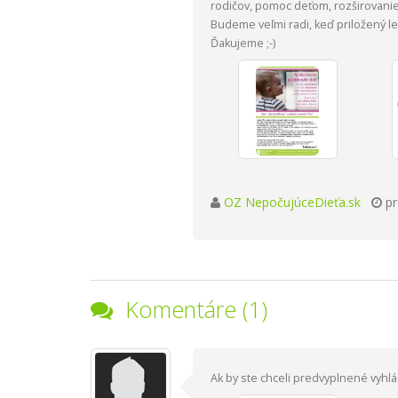
rodičov, pomoc deťom, rozširovani
Budeme veľmi radi, keď priložený let
Ďakujeme ;-)
OZ NepočujúceDieťa.sk
pr
Komentáre (1)
Ak by ste chceli predvyplnené vyhl