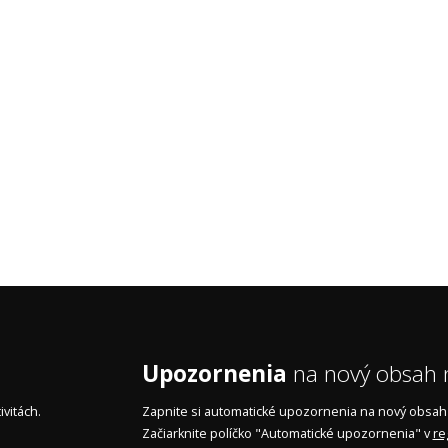
Upozornenia
na nový obsah n
vitách.
Zapnite si automatické upozornenia na nový obsah n
Začiarknite políčko "Automatické upozornenia" v
re