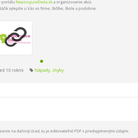
e portálu
NepocujuceDieta.sk
a organizovanie akcii.
áčik vylepíte u Vás vo firme, škôlke, škole a podobne.
ed 10 rokmi
Nápady, chyby
ásenie na daňový úrad, tu je editovateľné PDF s predvyplnenými údajmi.