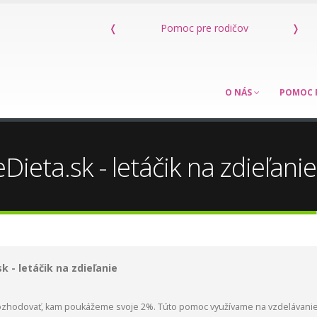
pre rodičov
❬
Kniha Máme dieťa s poruchou sluchu
❭
O NÁS
POMOC 
eta.sk - letáčik na zdieľanie
 - letáčik na zdieľanie
rozhodovať, kam poukážeme svoje 2%. Túto pomoc využívame na vzdelávani