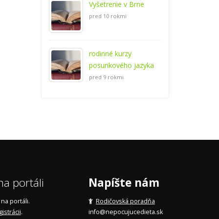
Vyšetrenie v Brne
pred 10 rokmi
rodinné kurzy
posunkového jazyka
pred 9 rokmi
a portáli
Napíšte nám
a portáli.
Rodičovská poradňa
gistrácii
.
info@nepocujucedieta.sk