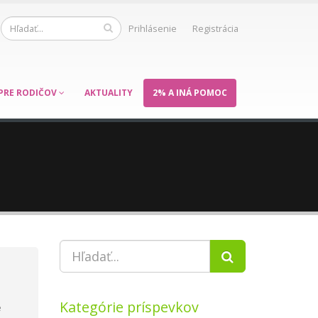
Prihlásenie
Registrácia
PRE RODIČOV
AKTUALITY
2% A INÁ POMOC
Kategórie príspevkov
e