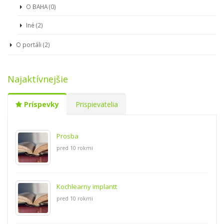
O BAHA (0)
Iné (2)
O portáli (2)
Najaktívnejšie
Príspevky
Prispievatelia
Prosba
pred 10 rokmi
Kochlearny implantt
pred 10 rokmi