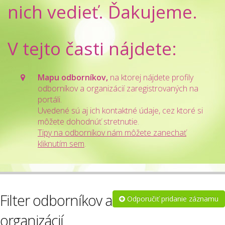
nich vedieť. Ďakujeme.
V tejto časti nájdete:
Mapu odborníkov,
na ktorej nájdete profily
odborníkov a organizácií zaregistrovaných na
portáli.
Uvedené sú aj ich kontaktné údaje, cez ktoré si
môžete dohodnúť stretnutie.
Tipy na odborníkov nám môžete zanechať
kliknutím sem
.
Filter odborníkov a
Odporučiť pridanie záznamu
organizácií