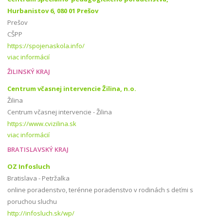
Hurbanistov 6, 080 01 Prešov
Prešov
CŠPP
https://spojenaskola.info/
viac informácií
ŽILINSKÝ KRAJ
Centrum včasnej intervencie Žilina, n.o.
Žilina
Centrum včasnej intervencie - Žilina
https://www.cvizilina.sk
viac informácií
BRATISLAVSKÝ KRAJ
OZ Infosluch
Bratislava - Petržalka
online poradenstvo, terénne poradenstvo v rodinách s deťmi s
poruchou sluchu
http://infosluch.sk/wp/