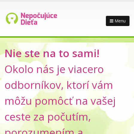
Menu
Nie ste na to sami!
Okolo nás je viacero
odborníkov, ktorí vám
môžu pomôcť na vašej
ceste za počutím,
porozumením a