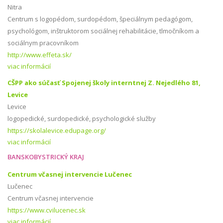
Nitra
Centrum s logopédom, surdopédom, špeciálnym pedagógom,
psychológom, inštruktorom sociálnej rehabilitácie, tlmočníkom a
sociálnym pracovníkom
http://www.effeta.sk/
viac informácií
CŠPP ako súčasť Spojenej školy interntnej Z. Nejedlého 81,
Levice
Levice
logopedické, surdopedické, psychologické služby
https://skolalevice.edupage.org/
viac informácií
BANSKOBYSTRICKÝ KRAJ
Centrum včasnej intervencie Lučenec
Lučenec
Centrum včasnej intervencie
https://www.cvilucenec.sk
viac informácií