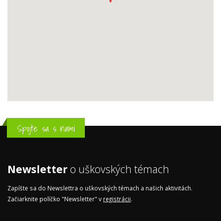
Spojte sa s nami
Newsletter
o uškovských témach
Zapíšte sa do Newslettra o uškovských témach a našich aktivitách.
Začiarknite políčko "Newsletter" v
registrácii
.