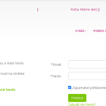
❬
Kniha Máme dieťa s poruchou sluchu
❭
O NÁS
POMOC 
su a Vaše heslo.
*Email
rovať na stránke
*Heslo
Zapamätať prihláseni
té heslo
.
Zabudli ste heslo?