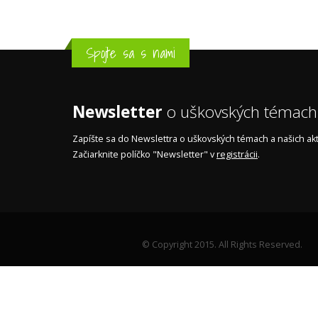
Spojte sa s nami
Newsletter
o uškovských témach
Zapíšte sa do Newslettra o uškovských témach a našich akti
Začiarknite políčko "Newsletter" v
registrácii
.
© Copyright 2015. All Rights Reserved.