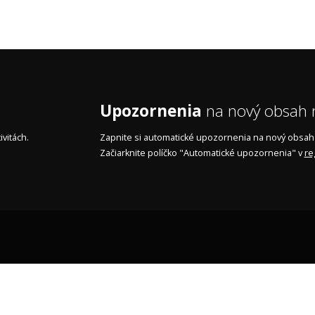
Upozornenia
na nový obsah n
vitách.
Zapnite si automatické upozornenia na nový obsah n
Začiarknite políčko "Automatické upozornenia" v
re