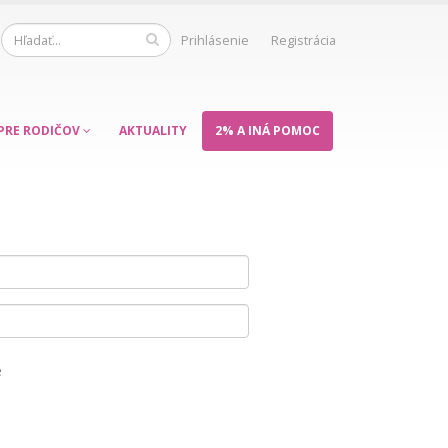
Prihlásenie
Registrácia
PRE RODIČOV
AKTUALITY
2% A INÁ POMOC
e