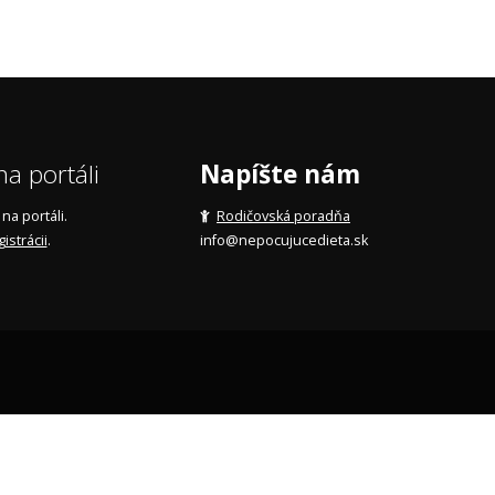
a portáli
Napíšte nám
a portáli.
Rodičovská poradňa
gistrácii
.
info@nepocujucedieta.sk