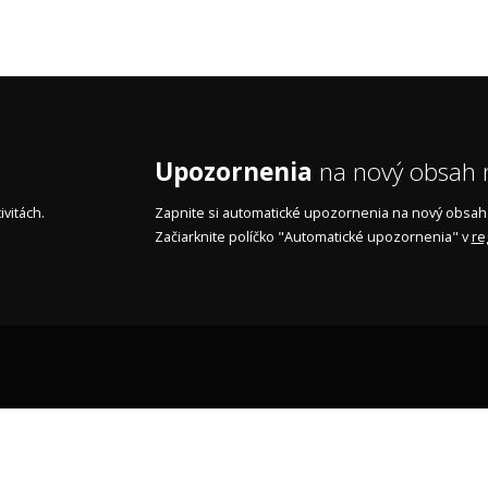
Upozornenia
na nový obsah n
vitách.
Zapnite si automatické upozornenia na nový obsah n
Začiarknite políčko "Automatické upozornenia" v
re