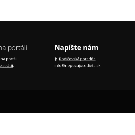
a portáli
Napíšte nám
a portáli.
Rodičovská poradňa
gistrácii
.
info@nepocujucedieta.sk