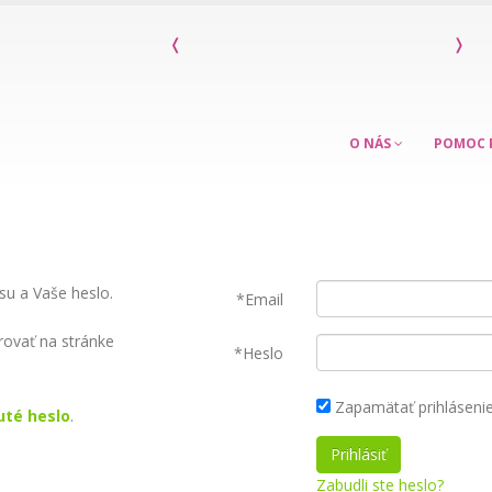
❬
Kniha Máme dieťa s poruchou sluchu
❭
O NÁS
POMOC 
su a Vaše heslo.
*Email
rovať na stránke
*Heslo
Zapamätať prihláseni
té heslo
.
Zabudli ste heslo?