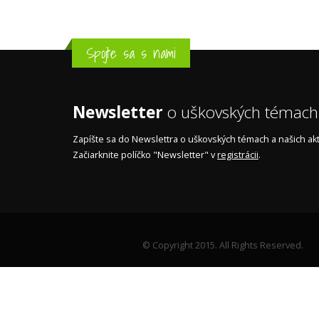
Spojte sa s nami
Newsletter
o uškovských témach
Zapíšte sa do Newslettra o uškovských témach a našich akti
Začiarknite políčko "Newsletter" v
registrácii
.
© Copyright 2015. All Rights Reserved.