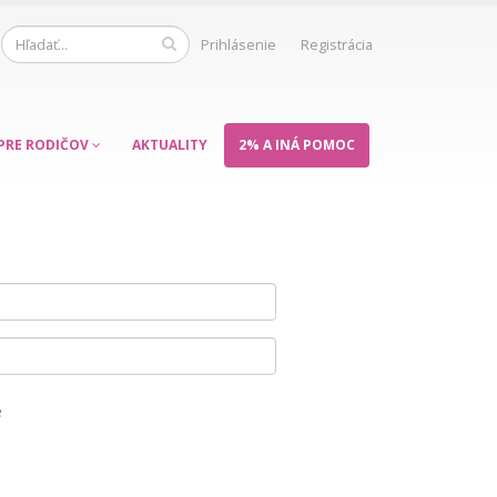
Prihlásenie
Registrácia
PRE RODIČOV
AKTUALITY
2% A INÁ POMOC
e