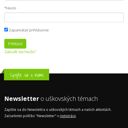
*Heslo
Zapamätať prihlásenie
Zabudli ste heslo?
Spojte sa s nami
Newsletter
o uškovských témach
Zapíšte sa do Newslettra o uškovských témach a našich aktivitách.
Začiarknite políčko "Newsletter" v
registrácii
.