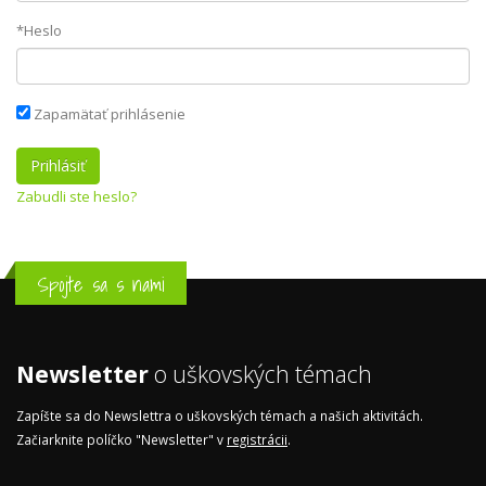
*Heslo
Zapamätať prihlásenie
Zabudli ste heslo?
Spojte sa s nami
Newsletter
o uškovských témach
Zapíšte sa do Newslettra o uškovských témach a našich aktivitách.
Začiarknite políčko "Newsletter" v
registrácii
.