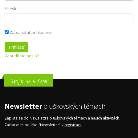
*Heslo
Zapamätať prihlásenie
Zabudli ste heslo?
Spojte sa s nami
Newsletter
o uškovských témach
Zapíšte sa do Newslettra o uškovských témach a našich aktivitách.
Začiarknite políčko "Newsletter" v
registrácii
.