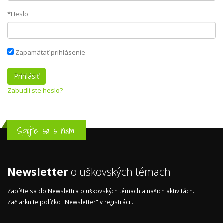
*Heslo
Zapamätať prihlásenie
Zabudli ste heslo?
Spojte sa s nami
Newsletter
o uškovských témach
Zapíšte sa do Newslettra o uškovských témach a našich aktivitách.
Začiarknite políčko "Newsletter" v
registrácii
.