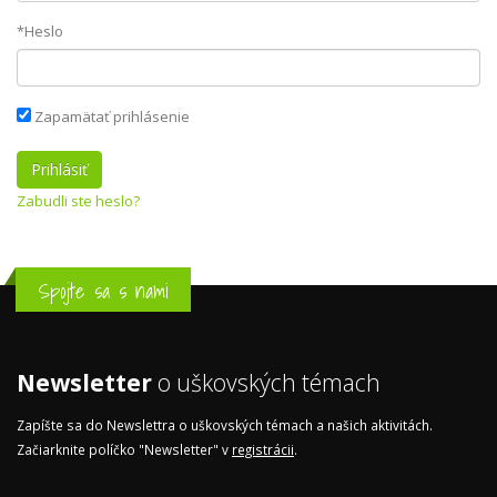
*Heslo
Zapamätať prihlásenie
Zabudli ste heslo?
Spojte sa s nami
Newsletter
o uškovských témach
Zapíšte sa do Newslettra o uškovských témach a našich aktivitách.
Začiarknite políčko "Newsletter" v
registrácii
.